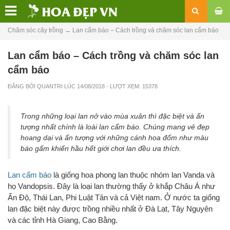
Chăm sóc cây trồng
→
Lan cẩm báo – Cách trồng và chăm sóc lan cẩm báo
Lan cẩm báo – Cách trồng và chăm sóc lan
cẩm báo
ĐĂNG BỞI
QUANTRI
LÚC
14/08/2018
- LƯỢT XEM: 15378
Trong những loại lan nở vào mùa xuân thì đặc biệt và ấn
tượng nhất chính là loài lan cẩm báo. Chúng mang vẻ đẹp
hoang dại và ấn tượng với những cánh hoa đốm như màu
báo gấm khiến hầu hết giới chơi lan đều ưa thích.
Lan cẩm báo
là giống hoa phong lan thuộc nhóm lan Vanda và
họ Vandopsis. Đây là loại lan thường thấy ở khắp Châu Á như
Ấn Độ, Thái Lan, Phi Luật Tân và cả Việt nam. Ở nước ta giống
lan đặc biệt này được trồng nhiều nhất ở Đà Lạt, Tây Nguyên
và các tỉnh Hà Giang, Cao Bằng.