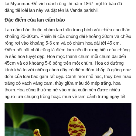
tại Myanmar. Để vinh danh ông thì năm 1867 một tờ báo đã
đăng tải loài lan này và đặt tên là Vanda parishii.
Đặc điểm của lan cẩm báo
Lan cẩm báo thuộc nhóm lan thân trung bình với chiều cao thân
khoảng 20-30cm. Phiến lá của chúng dài khoảng 30cm và chiều
rộng rơi vào khoảng 5-6 cm và có chùm hoa dài tới 45 cm.
Điểm nổi bật nhất cũng là điểm làm nên thương hiệu của chúng
là sắc hoa tuyệt đẹp. Hoa mọc thành chùm mỗi chùm dài đến
45cm và có khoảng 5-6 bông trên một chùm. Hoa có đường
kính khá to với những cánh dầy có điểm đốm khắp lá giống như
đốm của loài báo gấm rất đẹp. Cánh môi nhỏ nạc, thùy bên màu
trắng có vạch vàng cam, thùy giữa màu đỏ mép trắng, hoa
thơm.Hoa cũng thường nở vào mùa xuân nên được nhiều
người ưa chuộng trồng hoặc mua về làm cảnh trưng ngày tết.