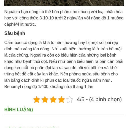
Ngoài ra bạn cũng có thể bón phân cho chúng với loại phân hóa
học với công thức 3-10-10 tưới 2 ngày/lần với nồng độ 1 muỗng
càphê/4 lít nước.
Sâu bệnh
Cẩm báo có dạng lá khá to nên thường hay bị một số loài rệp
dính màu vàng tấn công. Nới xuất hiện thường là ở trên bề mặt
lá của chúng. Ngoài ra còn có biểu hiện của những loại bệnh
khác như bệnh thối đọt. Nếu như bệnh biểu hiện ra bạn cần phải
dùng kéo cắt bỏ phần đọt lan ra sau đó bôi vôi bột lên và khử
trùng hết để cắt cây lan khác. Nên phòng ngừa sâu bệnh cho
lan bằng cách định kì phun các loại thuốc ngừa nấm như ,
Benomyl nồng độ 1/400 khoảng nửa tháng 1 lần
4/5 - (4 bình chọn)
BÌNH LUẬN(
)