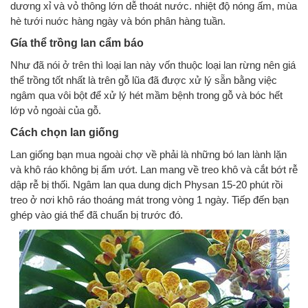
dương xỉ và vỏ thông lớn dễ thoát nước. nhiệt độ nóng ấm, mùa
hè tưới nuớc hàng ngày và bón phân hàng tuần.
Gía thể trồng lan cẩm báo
Như đã nói ở trên thì loại lan này vốn thuộc loại lan rừng nên giá
thể trồng tốt nhất là trên gỗ lũa đã được xử lý sẵn bằng việc
ngâm qua vôi bột để xử lý hét mầm bệnh trong gỗ và bóc hết
lớp vỏ ngoài của gỗ.
Cách chọn lan giống
Lan giống bạn mua ngoài chợ về phải là những bó lan lành lặn
và khô ráo không bị ẩm ướt. Lan mang về treo khô và cắt bớt rễ
dập rễ bị thối. Ngâm lan qua dung dịch Physan 15-20 phút rồi
treo ở nơi khô ráo thoáng mát trong vòng 1 ngày. Tiếp đến bạn
ghép vào giá thể đã chuẩn bị trước đó.