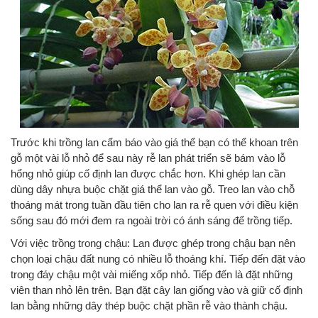
Trước khi trồng lan cẩm báo vào giá thể bạn có thể khoan trên
gỗ một vài lỗ nhỏ để sau này rễ lan phát triển sẽ bám vào lỗ
hổng nhỏ giúp cố định lan được chắc hơn. Khi ghép lan cần
dùng dây nhựa buộc chặt giá thể lan vào gỗ. Treo lan vào chỗ
thoáng mát trong tuần đầu tiên cho lan ra rễ quen với điều kiện
sống sau đó mới đem ra ngoài trời có ánh sáng để trồng tiếp.
Với việc trồng trong chậu: Lan được ghép trong chậu bạn nên
chọn loại chậu đất nung có nhiều lỗ thoáng khí. Tiếp đến đặt vào
trong đáy chậu một vài miếng xốp nhỏ. Tiếp đến là đặt những
viên than nhỏ lên trên. Bạn đặt cây lan giống vào và giữ cố định
lan bằng những dây thép buộc chặt phần rễ vào thành chậu.