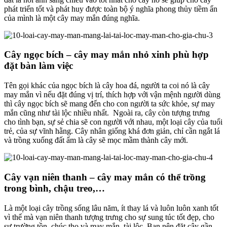
phát triển tốt và phát huy được toàn bộ ý nghĩa phong thủy tiềm ẩn
của mình là một cây may mắn đúng nghĩa.
Cây ngọc bích – cây may mắn nhỏ xinh phù hợp
đặt bàn làm việc
Tên gọi khác của ngọc bích là cây hoa đá, người ta coi nó là cây
may mắn vì nếu đặt đúng vị trí, thích hợp với vận mệnh người dùng
thì cây ngọc bích sẽ mang đến cho con người ta sức khỏe, sự may
mắn cũng như tài lộc nhiều nhất. Ngoài ra, cây còn tượng trưng
cho tình bạn, sự sẻ chia sẽ con người với nhau, một loại cây của tuổi
trẻ, của sự vĩnh hằng. Cây nhân giống khá đơn giản, chỉ cần ngắt lá
và trồng xuống đất ẩm là cây sẽ mọc mầm thành cây mới.
Cây vạn niên thanh – cây may mắn có thể trồng
trong bình, chậu treo,…
Là một loại cây trồng sống lâu năm, ít thay lá và luôn luôn xanh tốt
vì thế mà vạn niên thanh tượng trưng cho sự sung túc tốt đẹp, cho
sự trường tồn, chúc thọ và may mắn, tài lộc. Bạn nên đặt cây gần