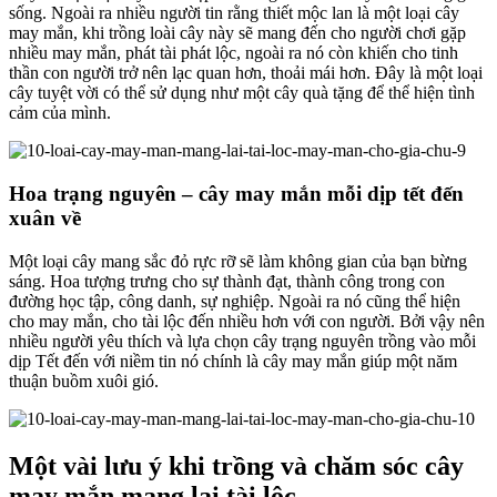
sống. Ngoài ra nhiều người tin rằng thiết mộc lan là một loại cây
may mắn, khi trồng loài cây này sẽ mang đến cho người chơi gặp
nhiều may mắn, phát tài phát lộc, ngoài ra nó còn khiến cho tinh
thần con người trở nên lạc quan hơn, thoải mái hơn. Đây là một loại
cây tuyệt vời có thể sử dụng như một cây quà tặng để thể hiện tình
cảm của mình.
Hoa trạng nguyên – cây may mắn mỗi dịp tết đến
xuân về
Một loại cây mang sắc đỏ rực rỡ sẽ làm không gian của bạn bừng
sáng. Hoa tượng trưng cho sự thành đạt, thành công trong con
đường học tập, công danh, sự nghiệp. Ngoài ra nó cũng thể hiện
cho may mắn, cho tài lộc đến nhiều hơn với con người. Bởi vậy nên
nhiều người yêu thích và lựa chọn cây trạng nguyên trồng vào mỗi
dịp Tết đến với niềm tin nó chính là cây may mắn giúp một năm
thuận buồm xuôi gió.
Một vài lưu ý khi trồng và chăm sóc cây
may mắn mang lại tài lộc