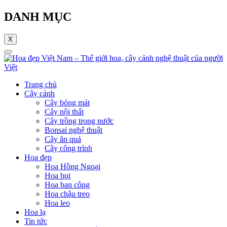
DANH MỤC
X
Trang chủ
Cây cảnh
Cây bóng mát
Cây nội thất
Cây trồng trong nước
Bonsai nghệ thuật
Cây ăn quả
Cây công trình
Hoa đẹp
Hoa Hồng Ngoại
Hoa bụi
Hoa ban công
Hoa chậu treo
Hoa leo
Hoa lạ
Tin tức