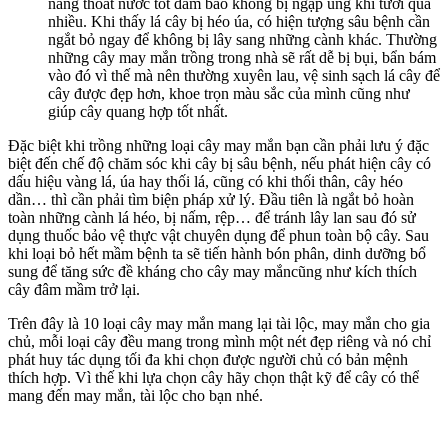
năng thoát nước tốt đảm bảo không bị ngập úng khi tưới quá
nhiều. Khi thấy lá cây bị héo úa, có hiện tượng sâu bệnh cần
ngắt bỏ ngay để không bị lây sang những cành khác. Thường
những cây may mắn trồng trong nhà sẽ rất dễ bị bụi, bẩn bám
vào đó vì thế mà nên thường xuyên lau, vệ sinh sạch lá cây để
cây được đẹp hơn, khoe trọn màu sắc của mình cũng như
giúp cây quang hợp tốt nhất.
Đặc biệt khi trồng những loại cây may mắn bạn cần phải lưu ý đặc
biệt đến chế độ chăm sóc khi cây bị sâu bệnh, nếu phát hiện cây có
dấu hiệu vàng lá, úa hay thối lá, cũng có khi thối thân, cây héo
dần… thì cần phải tìm biện pháp xử lý. Đầu tiên là ngắt bỏ hoàn
toàn những cành lá héo, bị nấm, rệp… để tránh lây lan sau đó sử
dụng thuốc bảo vệ thực vật chuyên dụng để phun toàn bộ cây. Sau
khi loại bỏ hết mầm bệnh ta sẽ tiến hành bón phân, dinh dưỡng bổ
sung để tăng sức đề kháng cho cây may mắncũng như kích thích
cây đâm mầm trở lại.
Trên đây là 10 loại cây may mắn mang lại tài lộc, may mắn cho gia
chủ, mỗi loại cây đều mang trong mình một nét đẹp riêng và nó chỉ
phát huy tác dụng tối đa khi chọn được người chủ có bản mệnh
thích hợp. Vì thế khi lựa chọn cây hãy chọn thật kỹ để cây có thể
mang đến may mắn, tài lộc cho bạn nhé.