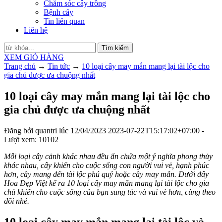
Chăm sóc cây trồng
Bệnh cây
Tin liên quan
Liên hệ
Tìm kiếm
XEM GIỎ HÀNG
Trang chủ
→
Tin tức
→
10 loại cây may mắn mang lại tài lộc cho
gia chủ được ưa chuộng nhất
10 loại cây may mắn mang lại tài lộc cho
gia chủ được ưa chuộng nhất
Đăng bởi
quantri
lúc
12/04/2023
2023-07-22T15:17:02+07:00
-
Lượt xem: 10102
Mỗi loại cây cảnh khác nhau đều ẩn chứa một ý nghĩa phong thủy
khác nhau, cây khiến cho cuộc sống con người vui vẻ, hạnh phúc
hơn, cây mang đến tài lộc phú quý hoặc cây may mắn. Dưới đây
Hoa Đẹp Việt kể ra 10 loại cây may mắn mang lại tài lộc cho gia
chủ khiến cho cuộc sống của bạn sung túc và vui vẻ hơn, cùng theo
dõi nhé.
10 loại cây may mắn mang lại tài lộc và