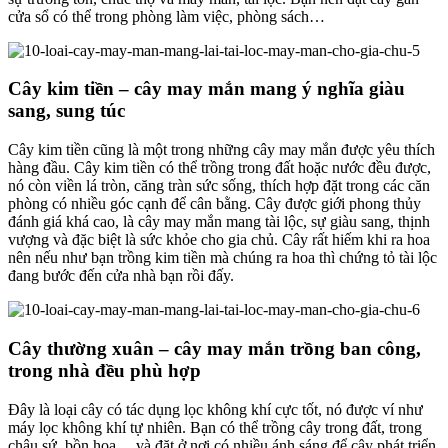
cửa sổ có thể trong phòng làm việc, phòng sách…
Cây kim tiền – cây may mắn mang ý nghĩa giàu
sang, sung túc
Cây kim tiền cũng là một trong những cây may mắn được yêu thích
hàng đầu. Cây kim tiền có thể trồng trong đất hoặc nước đều được,
nó còn viền lá tròn, căng tràn sức sống, thích hợp đặt trong các căn
phòng có nhiều góc cạnh để cân bằng. Cây được giới phong thủy
đánh giá khá cao, là cây may mắn mang tài lộc, sự giàu sang, thịnh
vượng và đặc biệt là sức khỏe cho gia chủ. Cây rất hiếm khi ra hoa
nên nếu như bạn trồng kim tiền mà chúng ra hoa thì chứng tỏ tài lộc
đang bước đến cửa nhà bạn rồi đấy.
Cây thường xuân – cây may mắn trồng ban công,
trong nhà đều phù hợp
Đây là loại cây có tác dụng lọc không khí cực tốt, nó được ví như
máy lọc không khí tự nhiên. Bạn có thể trồng cây trong đất, trong
chậu sứ, bồn hoa… và đặt ở nơi có nhiều ánh sáng để cây phát triển