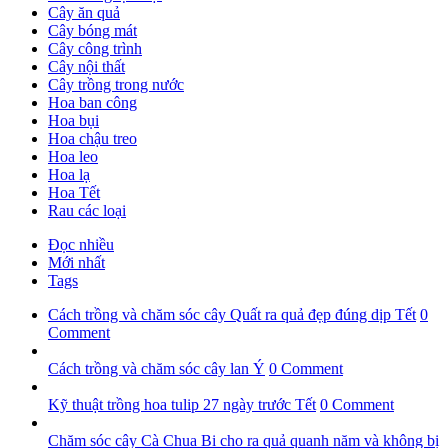
Cây ăn quả
Cây bóng mát
Cây công trình
Cây nội thất
Cây trồng trong nước
Hoa ban công
Hoa bụi
Hoa chậu treo
Hoa leo
Hoa lạ
Hoa Tết
Rau các loại
Đọc nhiều
Mới nhất
Tags
Cách trồng và chăm sóc cây Quất ra quả đẹp đúng dịp Tết
0
Comment
Cách trồng và chăm sóc cây lan Ý
0 Comment
Kỹ thuật trồng hoa tulip 27 ngày trước Tết
0 Comment
Chăm sóc cây Cà Chua Bi cho ra quả quanh năm và không bị