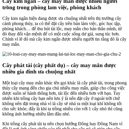
Cây kim ngân – cây may mắn được nhiều người
trồng trong phòng lam việc, phòng khách
Cây kim ngân hiện đang được ưa chuộng nhất trên thị trường cây
cảnh phong thủy, ta có thể đặt cây trên bàn làm việc, góc học tập,
phòng khách… để thu hút tài lộc, may mắn cho bản thân mình, từ
đó thay đổi vận mệnh để có một cuộc sống dư giả, sung túc hơn.
Chính vì lẽ đó mà cây kim ngân được nhiều người tin rằng đó là cây
may mắn.
Cây phát tài (cây phất dụ) – cây may mắn được
nhiều gia đình ưa chuộng nhất
Một loại cây may mắn khác tên gọi khác là cây phát tài, trong phong
thủy cây mang đến cho gia chủ nhiều may mắn, giúp cho công việc
được suôn sẻ hành thông hơn, tài lộc đến nhiều hơn với bạn. Tuy
nhiên khi trồng cây bạn nên lưu ý là nên đặt cây ở ngoài trời chứ
không nên đặt trong nhà vì lá cây sẽ nhả ra một loại khí không tốt
cho sức khỏe, đấy là khi ta trồng nhiều còn với 1 cây nhỏ thì cũng
không ảnh hưởng nhiều lắm đâu nhé.
Khi trồng cây phát tài ta nên chọn hướng Đông hay Đông Nam vì
đât là nơi ánh sáng chiếu vào tốt nhất cho cây nó sẽ giúp cho cây