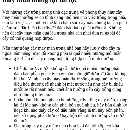
Với những cây trồng mang tính đặc trưng về phong thủy như cây
may mắn thường sẽ có hình dáng nhỏ tiện cho việc trồng trong nhà,
bàn làm việc… chính vì thế khi chăm sóc cây này chúng ta cần phải
chăm sóc đặc biệt cho cây để đảm bảo luôn phát triển tốt. Không
nên đặt cây may mắn quá lâu trong nhà cần phải đưa ra ngoài để
cây có thể quang hợp được.
Nếu như trồng cây may mắn trong nhà bạn hãy lưu ý cho cây ra
ngoài tắm nắng, mặc dù không phải là quá nhiều nhưng mỗi tuần
khoảng 2-3 lần để cây quang hợp, tổng hợp chất dinh dưỡng.
Chế độ nước: nước không cần tưới quá nhiều nhưng phải
đảm bảo phần gốc cây may mắn luôn giữ được độ ẩm, không
bị khô. Vì nhiều cây may mắn được sống trong môi trường
điều hòa thường sẽ nhanh bị mất nước nếu như cây bị thiếu
nước sẽ rất nhanh héo, chết ảnh hưởng đến cây trồng cũng
như phong thủy nữa.
Phân bón: khi bón phân cho những cây trồng may mắn, mang
lại tài lộc này không cần phải bón quá nhiều, hãy bón định kỳ
hoặc khi nào thấy cây có dấu hiệu vàng lá thì hãy bón phân,
nên sử dụng phân hữu cơ hay trộn đều dinh dưỡng vào nước
để tưới.
Đất trồng cây may mắn: nên chọn loại đất tơi xốp, có khả