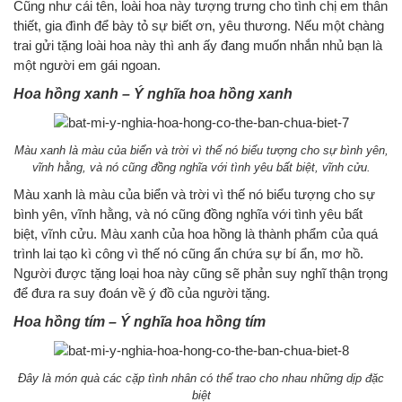
Cũng như cái tên, loài hoa này tượng trưng cho tình chị em thân
thiết, gia đình để bày tỏ sự biết ơn, yêu thương. Nếu một chàng
trai gửi tặng loài hoa này thì anh ấy đang muốn nhắn nhủ bạn là
một người em gái ngoan.
Hoa hồng xanh – Ý nghĩa hoa hồng xanh
Màu xanh là màu của biển và trời vì thế nó biểu tượng cho sự bình yên,
vĩnh hằng, và nó cũng đồng nghĩa với tình yêu bất biệt, vĩnh cửu.
Màu xanh là màu của biển và trời vì thế nó biểu tượng cho sự
bình yên, vĩnh hằng, và nó cũng đồng nghĩa với tình yêu bất
biệt, vĩnh cửu. Màu xanh của hoa hồng là thành phẩm của quá
trình lai tạo kì công vì thế nó cũng ẩn chứa sự bí ẩn, mơ hồ.
Người được tặng loại hoa này cũng sẽ phản suy nghĩ thận trọng
để đưa ra suy đoán về ý đồ của người tặng.
Hoa hồng tím – Ý nghĩa hoa hồng tím
Đây là món quà các cặp tình nhân có thể trao cho nhau những dịp đặc
biệt