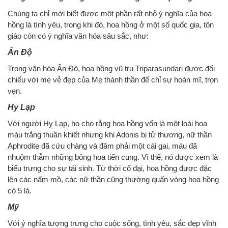
Chúng ta chỉ mới biết được một phần rất nhỏ ý nghĩa của hoa
hồng là tình yêu, trong khi đó, hoa hồng ở một số quốc gia, tôn
giáo còn có ý nghĩa văn hóa sâu sắc, như:
Ấn Độ
Trong văn hóa Ấn Độ, hoa hồng vũ trụ Triparasundari được đối
chiếu với mẹ vẻ đẹp của Mẹ thánh thần để chỉ sự hoàn mĩ, trọn
vẹn.
Hy Lạp
Với người Hy Lạp, họ cho rằng hoa hồng vốn là một loài hoa
màu trắng thuần khiết nhưng khi Adonis bị tử thương, nữ thần
Aphrodite đã cứu chàng và đâm phải một cái gai, máu đã
nhuộm thẫm những bông hoa tiến cung. Vì thế, nó được xem là
biểu trưng cho sự tái sinh. Từ thời cổ đại, hoa hồng được đặc
lên các nấm mồ, các nữ thần cũng thường quấn vòng hoa hồng
có 5 lá.
Mỹ
Với ý nghĩa tượng trưng cho cuộc sống, tình yêu, sắc đẹp vĩnh