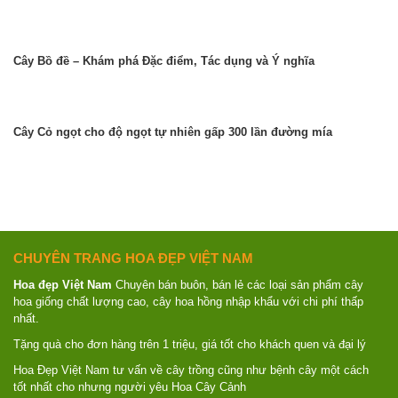
Cây Bồ đề – Khám phá Đặc điểm, Tác dụng và Ý nghĩa
Cây Cỏ ngọt cho độ ngọt tự nhiên gấp 300 lần đường mía
CHUYÊN TRANG HOA ĐẸP VIỆT NAM
Hoa đẹp Việt Nam
Chuyên bán buôn, bán lẻ các loại sản phẩm cây
hoa giống chất lượng cao, cây hoa hồng nhập khẩu với chi phí thấp
nhất.
Tặng quà cho đơn hàng trên 1 triệu, giá tốt cho khách quen và đại lý
Hoa Đẹp Việt Nam tư vấn về cây trồng cũng như bệnh cây một cách
tốt nhất cho nhưng người yêu Hoa Cây Cảnh