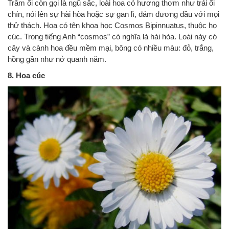
Trâm ổi còn gọi là ngũ sắc, loài hoa có hương thơm như trái ổi
chín, nói lên sự hài hòa hoặc sự gan lì, dám đương đầu với mọi
thử thách. Hoa có tên khoa học Cosmos Bipinnuatus, thuộc họ
cúc. Trong tiếng Anh “cosmos” có nghĩa là hài hòa. Loài này có
cây và cành hoa đều mềm mại, bông có nhiều màu: đỏ, trắng,
hồng gần như nở quanh năm.
8. Hoa cúc