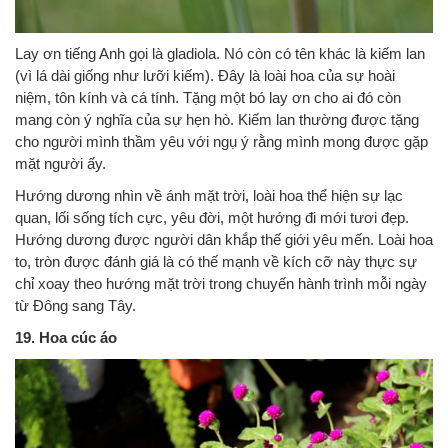
Lay ơn tiếng Anh gọi là gladiola. Nó còn có tên khác là kiếm lan
(vì lá dài giống như lưỡi kiếm). Đây là loài hoa của sự hoài
niệm, tôn kính và cá tính. Tặng một bó lay ơn cho ai đó còn
mang còn ý nghĩa của sự hẹn hò. Kiếm lan thường được tặng
cho người mình thầm yêu với ngụ ý rằng mình mong được gặp
mặt người ấy.
Hướng dương nhìn về ánh mặt trời, loài hoa thể hiện sự lạc
quan, lối sống tích cực, yêu đời, một hướng đi mới tươi đẹp.
Hướng dương được người dân khắp thế giới yêu mến. Loài hoa
to, tròn được đánh giá là có thế mạnh về kích cỡ này thực sự
chỉ xoay theo hướng mặt trời trong chuyến hành trình mỗi ngày
từ Đông sang Tây.
19. Hoa cúc áo