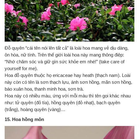
Đỗ quyên “cái tên nói lên tất cả” là loài hoa mang vẻ dịu dàng,
ôn hòa, nữ tính. Trên thế giới loài hoa này mang thông điệp:
“Nhớ chăm sóc và giữ gìn sức khỏe em nhé!” (take care of
yourself for me).
Hoa đỗ quyên thuộc họ ericaceae hay heath (thạch nam). Loài
này còn có tên là sơn thạch lựu, ánh sơn hồng, mãn sơn hồng,
báo xuân hoa, thanh minh hoa, sơn trà.
Hoa này có nhiều màu, ứng với mỗi màu thì tên gọi khác nhau
như: tử quyên (đỏ tía), hồng quyên (đỏ nhạt), bạch quyên
(trắng), hoàng quyên (vàng)…
15. Hoa hồng môn