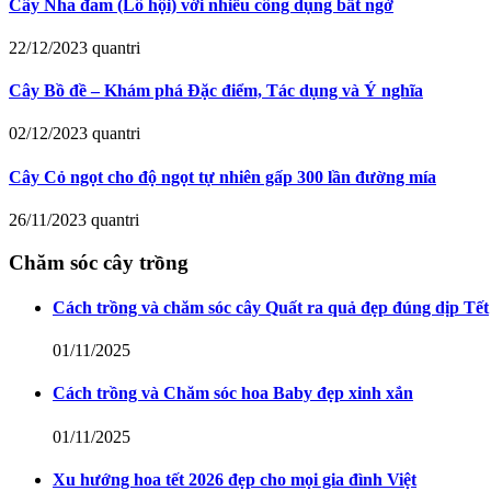
Cây Nha đam (Lô hội) với nhiều công dụng bất ngờ
22/12/2023
quantri
Cây Bồ đề – Khám phá Đặc điểm, Tác dụng và Ý nghĩa
02/12/2023
quantri
Cây Cỏ ngọt cho độ ngọt tự nhiên gấp 300 lần đường mía
26/11/2023
quantri
Chăm sóc cây trồng
Cách trồng và chăm sóc cây Quất ra quả đẹp đúng dịp Tết
01/11/2025
Cách trồng và Chăm sóc hoa Baby đẹp xinh xắn
01/11/2025
Xu hướng hoa tết 2026 đẹp cho mọi gia đình Việt