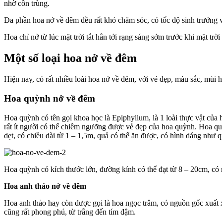
nhờ côn trùng.
Đa phần hoa nở về đêm đều rất khó chăm sóc, có tốc độ sinh trưởng v
Hoa chỉ nở từ lúc mặt trời tắt hẳn tới rạng sáng sớm trước khi mặt t
Một số loại hoa nở về đêm
Hiện nay, có rất nhiều loài hoa nở về đêm, với vẻ đẹp, màu sắc, mùi 
Hoa quỳnh nở về đêm
Hoa quỳnh có tên gọi khoa học là Epiphyllum, là 1 loài thực vật c
rất ít người có thể chiêm ngưỡng được vẻ đẹp của hoa quỳnh. Hoa qu
dẹt, có chiều dài từ 1 – 1,5m, quả có thể ăn được, có hình dáng như 
Hoa quỳnh có kích thước lớn, đường kính có thể đạt từ 8 – 20cm, c
Hoa anh thảo nở về đêm
Hoa anh thảo hay còn được gọi là hoa ngọc trâm, có nguồn gốc xuất xứ
cũng rất phong phú, từ trắng đến tím đậm.