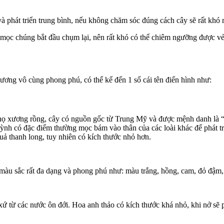
à phát triển trung bình, nếu không chăm sóc đúng cách cây sẽ rất khó 
rời mọc chúng bắt đầu chụm lại, nên rất khó có thể chiêm ngưỡng được v
hương vô cùng phong phú, có thể kể đến 1 số cái tên điển hình như:
ủa họ xương rồng, cây có nguồn gốc từ Trung Mỹ và được mệnh danh là
ỳnh có đặc điểm thường mọc bám vào thân của các loài khác để phát t
quả thanh long, tuy nhiên có kích thước nhỏ hơn.
ó màu sắc rất đa dạng và phong phú như: màu trắng, hồng, cam, đỏ đậ
 từ các nước ôn đới. Hoa anh thảo có kích thước khá nhỏ, khi nở sẽ phá