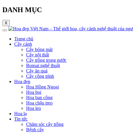
DANH MỤC
X
Trang chủ
Cây cảnh
Cây bóng mát
Cây nội thất
Cây trồng trong nước
Bonsai nghệ thuật
Cây ăn quả
Cây công trình
Hoa đẹp
Hoa Hồng Ngoại
Hoa bụi
Hoa ban công
Hoa chậu treo
Hoa leo
Hoa lạ
Tin tức
Chăm sóc cây trồng
Bệnh cây