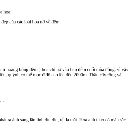
ra hoa.
ẻ đẹp của các loài hoa nở về đêm
 “nữ hoàng bóng đêm”, hoa chỉ nở vào ban đêm cuối mùa đông, vì vậy
riển, quỳnh có thể mọc ở độ cao lên đến 2000m. Thân cây rộng và
m,…
t ra ánh sáng lân tinh dìu dịu, rất lạ mắt. Hoa anh thảo có màu sắc