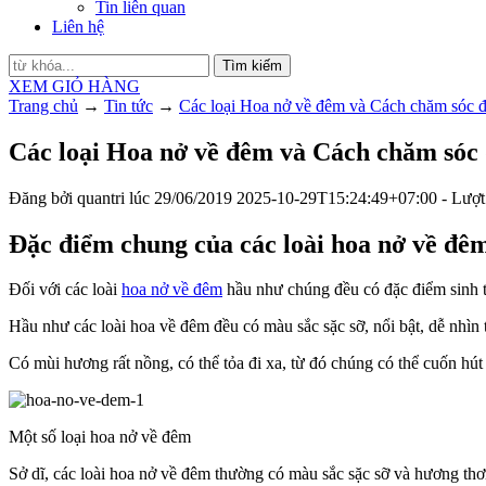
Tin liên quan
Liên hệ
Tìm kiếm
XEM GIỎ HÀNG
Trang chủ
→
Tin tức
→
Các loại Hoa nở về đêm và Cách chăm sóc đ
Các loại Hoa nở về đêm và Cách chăm sóc 
Đăng bởi
quantri
lúc
29/06/2019
2025-10-29T15:24:49+07:00
- Lượt
Đặc điểm chung của các loài hoa nở về đê
Đối với các loài
hoa nở về đêm
hầu như chúng đều có đặc điểm sinh t
Hầu như các loài hoa về đêm đều có màu sắc sặc sỡ, nổi bật, dễ nhìn
Có mùi hương rất nồng, có thể tỏa đi xa, từ đó chúng có thể cuốn hú
Một số loại hoa nở về đêm
Sở dĩ, các loài hoa nở về đêm thường có màu sắc sặc sỡ và hương thơ