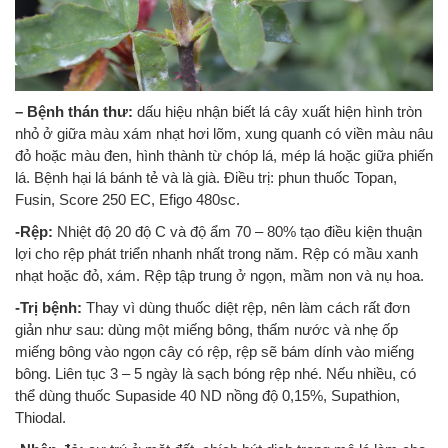
– Bệnh thán thư:
dấu hiệu nhận biết lá cây xuất hiện hình tròn
nhỏ ở giữa màu xám nhạt hơi lõm, xung quanh có viền màu nâu
đỏ hoặc màu đen, hình thành từ chóp lá, mép lá hoặc giữa phiến
lá. Bệnh hại lá bánh tẻ và là già. Điều trị: phun thuốc Topan,
Fusin, Score 250 EC, Efigo 480sc.
-Rệp:
Nhiệt độ 20 độ C và độ ẩm 70 – 80% tạo điều kiện thuận
lợi cho rệp phát triển nhanh nhất trong năm. Rệp có mầu xanh
nhạt hoặc đỏ, xám. Rệp tập trung ở ngọn, mầm non và nụ hoa.
-Trị bệnh:
Thay vì dùng thuốc diệt rệp, nên làm cách rất đơn
giản như sau: dùng một miếng bông, thấm nước và nhẹ ốp
miếng bông vào ngọn cây có rệp, rệp sẽ bám dính vào miếng
bông. Liên tục 3 – 5 ngày là sạch bóng rệp nhé. Nếu nhiều, có
thể dùng thuốc Supaside 40 ND nồng độ 0,15%, Supathion,
Thiodal.