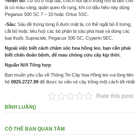
-Nhện đỏ:
cư trú ở mặt đất, chích hút dịch trong mô lá làm cho
lá có màu vàng, quăn queo rồi rụng, khi có dấu hiệu này dùng
Peganus 500 SC 7 – 10 hoặc Ortus 5SC.
-Sâu:
Sâu đẻ trứng từng ổ dưới mặt lá, có thể ngắt bỏ ổ trứng,
cắt bỏ hoặc tiêu huỷ các bộ phận bị sâu phá hoại và dùng các
loại thuốc Supracide, Pegacus 500 SC, Cyperin 5EC.
Ngoài việc biết cách chăm sóc hoa hồng leo, bạn cần phải
biết chẩn đoán bệnh, để mau chóng cứu cây kịp thời.
Nguần N/A Tổng hợp
Bạn muốn yêu cầu về Thông Tin Cây hoa Hồng leo vui lòng liên
hệ
0925.2727.99
để được tư vấn vè cây trồng một cách tốt nhất
Rate this post
BÌNH LUẬN(
)
CÓ THỂ BẠN QUAN TÂM