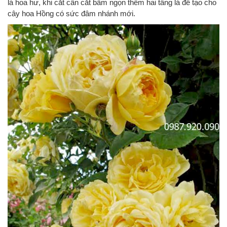
lá hoa hư, khi cắt cần cắt bấm ngọn thêm hai tầng lá để tạo cho
cây hoa Hồng có sức đâm nhánh mới.