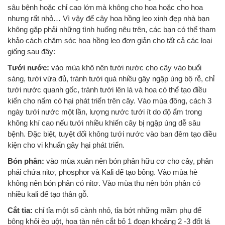
sâu bệnh hoặc chỉ cao lớn mà không cho hoa hoặc cho hoa
nhưng rất nhỏ… Vì vậy để cây hoa hồng leo xinh đẹp nhà bạn
không gặp phải những tình huống nêu trên, các bạn có thể tham
khảo cách chăm sóc hoa hồng leo đơn giản cho tất cả các loại
giống sau đây:
Tưới nước:
vào mùa khô nên tưới nước cho cây vào buổi
sáng, tưới vừa đủ, tránh tưới quá nhiều gây ngập úng bộ rễ, chỉ
tưới nước quanh gốc, tránh tưới lên lá và hoa có thể tạo điều
kiển cho nấm có hại phát triển trên cây. Vào mùa đông, cách 3
ngày tưới nước một lần, lượng nước tưới ít do độ ẩm trong
không khí cao nếu tưới nhiều khiến cây bị ngập úng dễ sâu
bệnh. Đặc biệt, tuyệt đối không tưới nước vào ban đêm tạo điều
kiện cho vi khuẩn gây hại phát triển.
Bón phân:
vào mùa xuân nên bón phân hữu cơ cho cây, phân
phải chứa nitơ, phosphor và Kali để tạo bông. Vào mùa hè
không nên bón phân có nitơ. Vào mùa thu nên bón phân có
nhiều kali để tạo thân gỗ.
Cắt tỉa:
chỉ tỉa một số cành nhỏ, tỉa bớt những mầm phụ để
bông khỏi èo uột, hoa tàn nên cắt bỏ 1 đoạn khoảng 2 -3 đốt lá