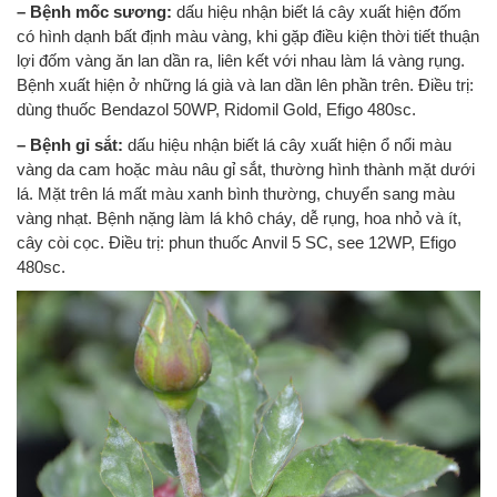
– Bệnh mốc sương:
dấu hiệu nhận biết lá cây xuất hiện đốm
có hình dạnh bất định màu vàng, khi gặp điều kiện thời tiết thuận
lợi đốm vàng ăn lan dần ra, liên kết với nhau làm lá vàng rụng.
Bệnh xuất hiện ở những lá già và lan dần lên phần trên. Điều trị:
dùng thuốc Bendazol 50WP, Ridomil Gold, Efigo 480sc.
– Bệnh gỉ sắt:
dấu hiệu nhận biết lá cây xuất hiện ổ nổi màu
vàng da cam hoặc màu nâu gỉ sắt, thường hình thành mặt dưới
lá. Mặt trên lá mất màu xanh bình thường, chuyển sang màu
vàng nhạt. Bệnh nặng làm lá khô cháy, dễ rụng, hoa nhỏ và ít,
cây còi cọc. Điều trị: phun thuốc Anvil 5 SC, see 12WP, Efigo
480sc.