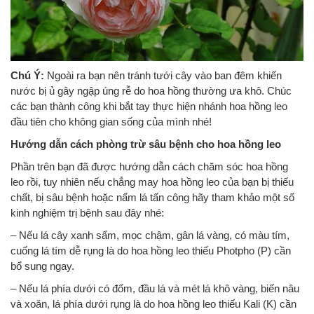
Chú Ý:
Ngoài ra bạn nên tránh tưới cây vào ban đêm khiến
nước bị ủ gây ngập úng rễ do hoa hồng thường ưa khô. Chúc
các bạn thành công khi bắt tay thực hiện nhánh hoa hồng leo
đầu tiên cho không gian sống của mình nhé!
Hướng dẫn cách phòng trừ sâu bệnh cho hoa hồng leo
Phần trên bạn đã được hướng dẫn cách chăm sóc hoa hồng
leo rồi, tuy nhiên nếu chẳng may hoa hồng leo của bạn bị thiếu
chất, bị sâu bệnh hoặc nấm lá tấn công hãy tham khảo một số
kinh nghiệm trị bệnh sau đây nhé:
– Nếu lá cây xanh sẩm, mọc chậm, gân lá vàng, có màu tím,
cuống lá tím dễ rụng là do hoa hồng leo thiếu Photpho (P) cần
bổ sung ngay.
– Nếu lá phía dưới có đốm, đầu lá và mét lá khô vàng, biến nâu
và xoăn, lá phía dưới rụng là do hoa hồng leo thiếu Kali (K) cần