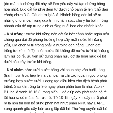
(do mầm ở những đốt này sẽ làm yếu cây và tạo những bông
hoa nhỏ). Lúc cắt tỉa phải đếm từ dưới chỗ bánh tẻ lên (chỗ đầu
cành) chừa 3 lá. Cắt chừa lại 3 lá. Nhánh hồng còn lại sẽ ra
những chồi mới. Trong quá trình chăm sóc, chú ý tỉa bớt những
nhánh xấu để tập trung dinh dưỡng nuôi hoa cho nhánh khỏe.
– Khi trồng:
trước khi trồng nên cắt tỉa bớt cành hoặc ngón nếu
chúng quá dài để phòng trường hợp cây mất nước khi đang
yếu, lựa chọn vị trí trồng phải là hướng đón nắng. Chọn đất
trồng tơi xốp có độ thoát nước tốt không để nước tưới bị ứ đọng
làm hư bộ rễ, ưu tiên sử dụng phân hữu cơ đã hoại mục để lót
dưới bầu cây trước khi trồng.
– Khi chăm sóc
: tưới nước bằng vòi phun nhẹ vào buổi sáng
(tránh tưới trực tiếp lên lá và hoa mà chỉ tưới quanh gốc phòng
trường hợp nước tưới ứ đọng tạo điều kiện cho dịch bệnh phát
triển). Sau khi trồng từ 3-5 ngày phun phân bón lá như: Atonik.
B1, ba lá xanh 16.16.8, rong biển… để giúp cây phát triển bộ rễ
tốt hoa ra có màu sắc rực rỡ. Từ 10-15 ngày khi cây ra rễ phát
ra lá non thì bón bổ sung phân hạt như: phân NPK hay DAP…
xung quanh gốc cây bón xong lấp đất lại. Thường xuyên cắt bỏ