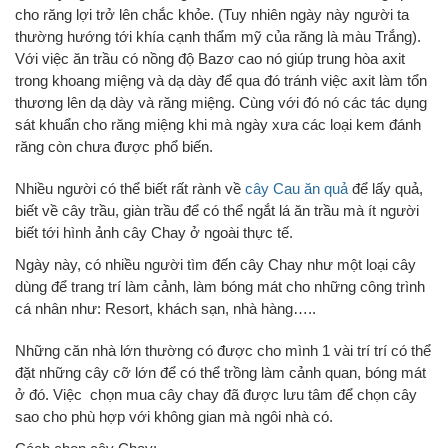
cho răng lợi trở lên chắc khỏe. (Tuy nhiên ngày này người ta
thường hướng tới khía cạnh thẩm mỹ của răng là màu Trắng).
Với việc ăn trầu có nồng độ Bazơ cao nó giúp trung hòa axit
trong khoang miệng và dạ dày để qua đó tránh việc axit làm tổn
thương lên dạ dày và răng miệng. Cùng với đó nó các tác dụng
sát khuẩn cho răng miệng khi mà ngày xưa các loại kem đánh
răng còn chưa được phổ biến.
Nhiều người có thể biết rất rành về
cây Cau ăn quả
để lấy quả,
biết về cây trầu, giàn trầu để có thể ngắt lá ăn trầu mà ít người
biết tới hình ảnh cây Chay ở ngoài thực tế.
Ngày này, có nhiều người tìm đến cây Chay như một loại cây
dùng để trang trí làm cảnh, làm bóng mát cho những công trình
cá nhân như: Resort, khách sạn, nhà hàng…..
Những căn nhà lớn thường có được cho mình 1 vài trí trí có thể
đặt những cây cỡ lớn để có thể trồng làm cảnh quan, bóng mát
ở đó. Việc chọn mua cây chay đã được lưu tâm để chọn cây
sao cho phù hợp với không gian mà ngôi nhà có.