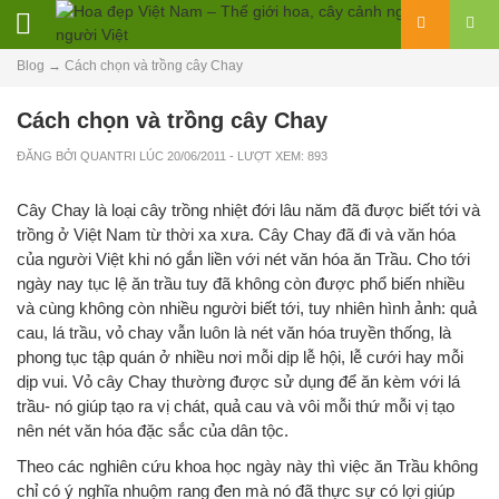
Blog
→
Cách chọn và trồng cây Chay
Cách chọn và trồng cây Chay
ĐĂNG BỞI
QUANTRI
LÚC
20/06/2011
- LƯỢT XEM: 893
Cây Chay là loại cây trồng nhiệt đới lâu năm đã được biết tới và
trồng ở Việt Nam từ thời xa xưa. Cây Chay đã đi và văn hóa
của người Việt khi nó gắn liền với nét văn hóa ăn Trầu. Cho tới
ngày nay tục lệ ăn trầu tuy đã không còn được phổ biến nhiều
và cùng không còn nhiều người biết tới, tuy nhiên hình ảnh: quả
cau, lá trầu, vỏ chay vẫn luôn là nét văn hóa truyền thống, là
phong tục tập quán ở nhiều nơi mỗi dịp lễ hội, lễ cưới hay mỗi
dịp vui. Vỏ cây Chay thường được sử dụng để ăn kèm với lá
trầu- nó giúp tạo ra vị chát, quả cau và vôi mỗi thứ mỗi vị tạo
nên nét văn hóa đặc sắc của dân tộc.
Theo các nghiên cứu khoa học ngày này thì việc ăn Trầu không
chỉ có ý nghĩa nhuộm rang đen mà nó đã thực sự có lợi giúp