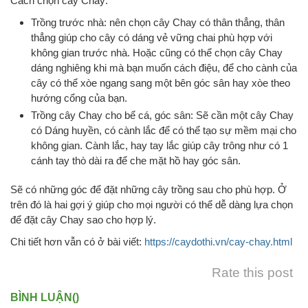
Cách chọn cây Chay:
Trồng trước nhà: nên chọn cây Chay có thân thẳng, thân
thẳng giúp cho cây có dáng vẻ vững chai phù hợp với
không gian trước nhà. Hoặc cũng có thể chọn cây Chay
dáng nghiêng khi mà bạn muốn cách điệu, để cho cành của
cây có thể xòe ngang sang một bên góc sân hay xòe theo
hướng cổng của bạn.
Trồng cây Chay cho bể cá, góc sân: Sẽ cần một cây Chay
có Dáng huyền, có cành lắc để có thể tạo sự mềm mại cho
không gian. Cành lắc, hay tay lắc giúp cây trông như có 1
cánh tay thò dài ra để che mặt hồ hay góc sân.
Sẽ có những góc để đặt những cây trồng sau cho phù hợp. Ở
trên đó là hai gợi ý giúp cho mọi người có thể dễ dàng lựa chọn
để đặt cây Chay sao cho hợp lý.
Chi tiết hơn vẫn có ở bài viết:
https://caydothi.vn/cay-chay.html
Rate this post
BÌNH LUẬN(
)