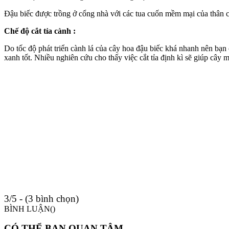
Đậu biếc được trồng ở cổng nhà với các tua cuốn mềm mại của thân cà
Chế độ cắt tỉa cành :
Do tốc độ phát triển cành lá của cây hoa đậu biếc khá nhanh nên bạn 
xanh tốt. Nhiều nghiên cứu cho thấy việc cắt tỉa định kì sẽ giúp cây
3/5 - (3 bình chọn)
BÌNH LUẬN(
)
CÓ THỂ BẠN QUAN TÂM