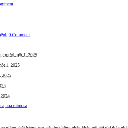
omment
bệnh
0 Comment
ng mười một 1, 2025
ột 1, 2025
, 2025
025
 2024
osa
hoa mimosa
oa giống chất lượng cao, cây hoa hồng nhập khẩu với chi phí thấp nhất