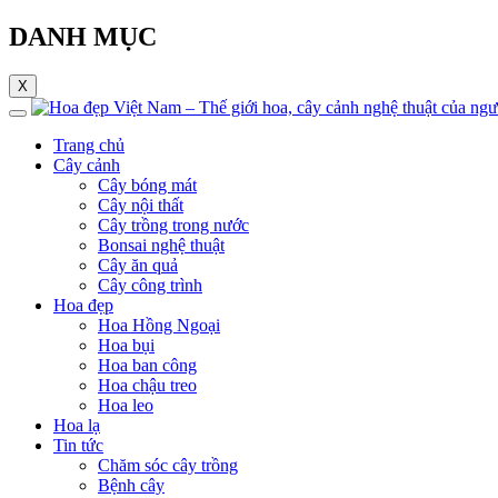
DANH MỤC
X
Trang chủ
Cây cảnh
Cây bóng mát
Cây nội thất
Cây trồng trong nước
Bonsai nghệ thuật
Cây ăn quả
Cây công trình
Hoa đẹp
Hoa Hồng Ngoại
Hoa bụi
Hoa ban công
Hoa chậu treo
Hoa leo
Hoa lạ
Tin tức
Chăm sóc cây trồng
Bệnh cây