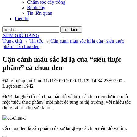
Chăm sóc cây trồng
Bệnh cây
Tin liên quan
Liên hệ
Tìm kiếm
XEM GIỎ HÀNG
Trang chủ
→
Tin tức
→
Cận cảnh màu sắc kì lạ của “siêu thực
phẩm” cà chua đen
Cận cảnh màu sắc kì lạ của “siêu thực
phẩm” cà chua đen
Đăng bởi
quantri
lúc
11/11/2016
2016-11-12T14:34:23+07:00
-
Lượt xem: 1942
Được lai ghép từ cà chua màu đỏ và tím, cà chua đen được coi là
một “siêu thực phẩm” mới nhất để tung ra thị trường, với nhiều tác
dụng rất tốt cho sức khỏe.
Cà chua đen là sản phẩm của sự lai ghép cà chua màu đỏ và tím.