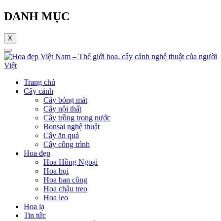
DANH MỤC
X
Trang chủ
Cây cảnh
Cây bóng mát
Cây nội thất
Cây trồng trong nước
Bonsai nghệ thuật
Cây ăn quả
Cây công trình
Hoa đẹp
Hoa Hồng Ngoại
Hoa bụi
Hoa ban công
Hoa chậu treo
Hoa leo
Hoa lạ
Tin tức