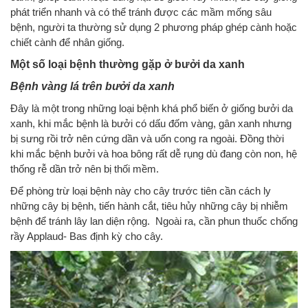
phát triển nhanh và có thể tránh được các mầm mống sâu
bệnh, người ta thường sử dụng 2 phương pháp ghép cành hoặc
chiết cành để nhân giống.
Một số loại bệnh thường gặp ở bưởi da xanh
Bệnh vàng lá trên bưởi da xanh
Đây là một trong những loại bệnh khá phổ biến ở giống bưởi da
xanh, khi mắc bệnh là bưởi có dấu đốm vàng, gân xanh nhưng
bị sưng rồi trở nên cứng dần và uốn cong ra ngoài. Đồng thời
khi mắc bệnh bưởi và hoa bông rất dễ rụng dù đang còn non, hệ
thống rễ dần trở nên bị thối mềm.
Để phòng trừ loại bệnh này cho cây trước tiên cần cách ly
những cây bị bệnh, tiến hành cắt, tiêu hủy những cây bị nhiễm
bệnh để tránh lây lan diện rộng. Ngoài ra, cần phun thuốc chống
rầy Applaud- Bas định kỳ cho cây.