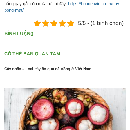
nắng gay gắt của mùa hè tại đây:
https://hoadepviet.com/cay-
bong-mat/
5/5 - (1 bình chọn)
BÌNH LUẬN(
)
CÓ THỂ BẠN QUAN TÂM
Cây nhãn – Loại cây ăn quả dễ trồng ở Việt Nam