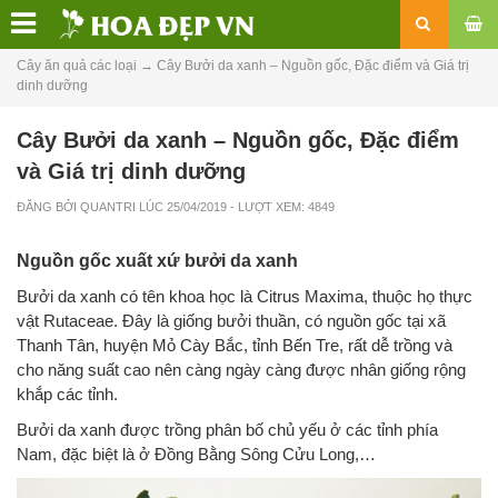
Cây ăn quả các loại
→
Cây Bưởi da xanh – Nguồn gốc, Đặc điểm và Giá trị
dinh dưỡng
Cây Bưởi da xanh – Nguồn gốc, Đặc điểm
và Giá trị dinh dưỡng
ĐĂNG BỞI
QUANTRI
LÚC
25/04/2019
- LƯỢT XEM: 4849
Nguồn gốc xuất xứ bưởi da xanh
Bưởi da xanh có tên khoa học là Citrus Maxima, thuộc họ thực
vật Rutaceae. Đây là giống bưởi thuần, có nguồn gốc tại xã
Thanh Tân, huyện Mỏ Cày Bắc, tỉnh Bến Tre, rất dễ trồng và
cho năng suất cao nên càng ngày càng được nhân giống rộng
khắp các tỉnh.
Bưởi da xanh được trồng phân bố chủ yếu ở các tỉnh phía
Nam, đặc biệt là ở Đồng Bằng Sông Cửu Long,…