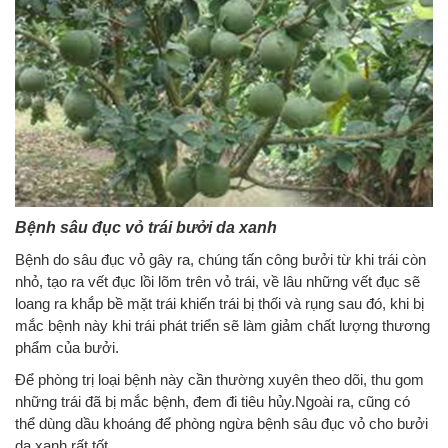
Bệnh sâu đục vỏ trái bưởi da xanh
Bệnh do sâu đục vỏ gây ra, chúng tấn công bưởi từ khi trái còn
nhỏ, tạo ra vết đục lồi lõm trên vỏ trái, về lâu những vết đục sẽ
loang ra khắp bề mặt trái khiến trái bị thối và rụng sau đó, khi bị
mắc bệnh này khi trái phát triển sẽ làm giảm chất lượng thương
phẩm của bưởi.
Để phòng trị loại bệnh này cần thường xuyên theo dõi, thu gom
những trái đã bị mắc bệnh, đem đi tiêu hủy.Ngoài ra, cũng có
thể dùng dầu khoáng để phòng ngừa bệnh sâu đục vỏ cho bưởi
da xanh rất tốt.