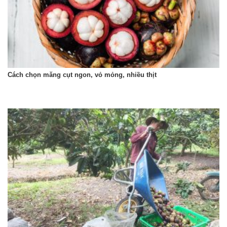
Cách chọn măng cụt ngon, vỏ mỏng, nhiều thịt