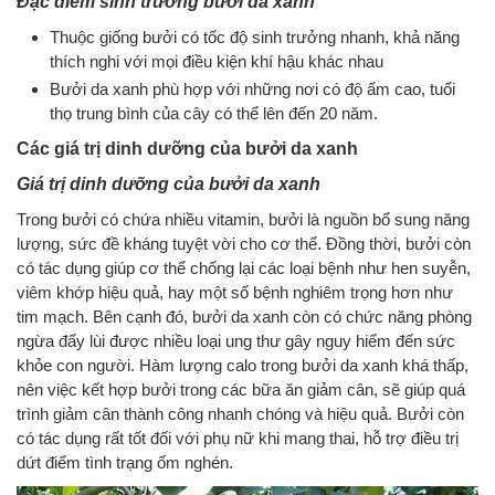
Đặc điểm sinh trưởng bưởi da xanh
Thuộc giống bưởi có tốc độ sinh trưởng nhanh, khả năng
thích nghi với mọi điều kiện khí hậu khác nhau
Bưởi da xanh phù hợp với những nơi có độ ẩm cao, tuổi
thọ trung bình của cây có thể lên đến 20 năm.
Các giá trị dinh dưỡng của bưởi da xanh
Giá trị dinh dưỡng của bưởi da xanh
Trong bưởi có chứa nhiều vitamin, bưởi là nguồn bổ sung năng
lượng, sức đề kháng tuyệt vời cho cơ thể. Đồng thời, bưởi còn
có tác dụng giúp cơ thể chống lại các loại bệnh như hen suyễn,
viêm khớp hiệu quả, hay một số bệnh nghiêm trọng hơn như
tim mạch. Bên cạnh đó, bưởi da xanh còn có chức năng phòng
ngừa đẩy lùi được nhiều loại ung thư gây nguy hiểm đến sức
khỏe con người. Hàm lượng calo trong bưởi da xanh khá thấp,
nên việc kết hợp bưởi trong các bữa ăn giảm cân, sẽ giúp quá
trình giảm cân thành công nhanh chóng và hiệu quả. Bưởi còn
có tác dụng rất tốt đối với phụ nữ khi mang thai, hỗ trợ điều trị
dứt điểm tình trạng ốm nghén.