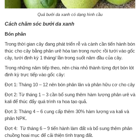
Quả bưởi da xanh có dạng hình cầu
Cách chăm sóc bưởi da xanh
Bón phân
Trong thời gian cây đang phát triển rễ và cành cần tiến hành bón
thúc cho cây bằng phân urê hòa tan trong nước rồi tưới vào gốc
cây, tưới định kỳ 1 tháng/ lần trong suốt năm đầu của cây.
Trong những năm tiếp theo, nên chia nhỏ thành từng đợt bón lót
định kỳ trực tiếp vào gốc cây:
Đợt 1: Tháng 10 – 12 nên bón phân lân và phân hữu cơ cho cây
Đợt 2: Từ tháng 1 – 3 cần bổ sung thêm hàm lượng phân urê và
kali để thúc đẩy quá trình ra hoa tạo quả.
Đợt 3: Tháng 4 – 6 cung cấp thêm 30% hàm lượng va kali và
phân NPK.
Đợt 4: Từ tháng 6 – 9 tiến hành làm đất và bổ sung thêm phân
chuồng hoai mục để cải thiện tình trạng đất.