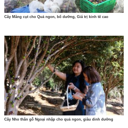
Cây Măng cụt cho Quả ngon, bổ dưỡng, Giá trị kinh tế cao
Cây Nho thân gỗ Ngoại nhập cho quả ngon, giàu dinh dưỡng