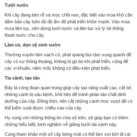
Tưới nước
Khi cây đang bén rễ và mọc chồi non, đặc biệt vào mùa khô cần
đảm bảo cây luôn đủ độ ẩm để phát triển khỏe mạnh. Vào mùa
mưa liên tục, nên dừng tưới nước và liên tục xử lý hệ thống
thoát nước cho cây.
Làm cỏ, dọn vệ sinh vườn
Thường xuyên làm sạch cỏ, phát quang bụi rậm xung quanh để
cây có sự thông thoáng, không bị gò bó khi phát triển, cũng để
các vi khuẩn, nấm mốc không có điều kiện phát triển.
Tỉa cành, tạo tán
Đây là công đoạn quan trọng giúp cây tạo năng suất cao, cắt bỏ
những cành bị sâu bệnh, khô héo để tránh phân tán chất dinh
dưỡng của cây. Đồng thời, nên cắt những cành mọc vượt để có
thể kiểm soát được chiều cao của cây.
Hy vọng với những thông tin chia sẻ trên, sẽ giúp bạn có thêm
những hiểu biết, kinh nghiệm về giống bưởi da xanh này.
Cùng tham khảo một số cây bóng mát có thể làm vơi bớt đi cái