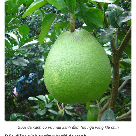
Bưởi da xanh có vỏ màu xanh đầm hơi ngả vàng khi chín