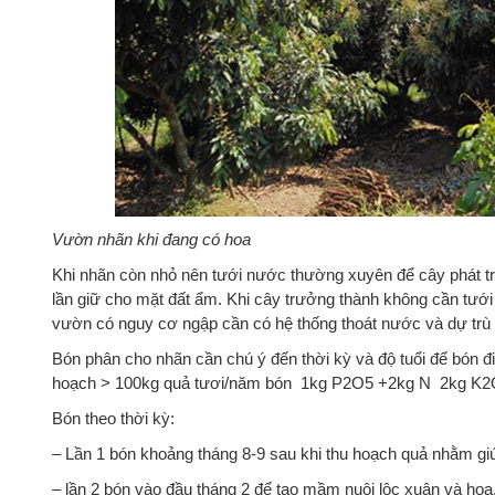
Vườn nhãn khi đang có hoa
Khi nhãn còn nhỏ nên tưới nước thường xuyên để cây phát tri
lần giữ cho mặt đất ẩm. Khi cây trưởng thành không cần tướ
vườn có nguy cơ ngập cần có hệ thống thoát nước và dự trù 
Bón phân cho nhãn cần chú ý đến thời kỳ và độ tuổi để bón đ
hoạch > 100kg quả tươi/năm bón 1kg P2O5 +2kg N 2kg K2
Bón theo thời kỳ:
– Lần 1 bón khoảng tháng 8-9 sau khi thu hoạch quả nhằm gi
– lần 2 bón vào đầu tháng 2 để tạo mầm nuôi lộc xuân và h