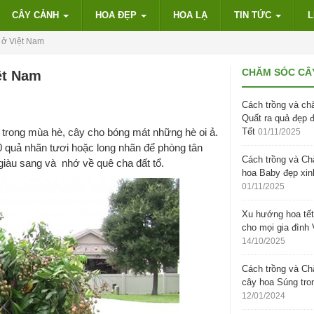
CÂY CẢNH
HOA ĐẸP
HOA LẠ
TIN TỨC
L
 ở Việt Nam
CHĂM SÓC CÂ
ệt Nam
Cách trồng và ch
Quất ra quả đẹp 
trong mùa hè, cây cho bóng mát những hè oi ả.
Tết
01/11/2025
0 quả nhãn tươi hoặc long nhãn để phòng tân
Cách trồng và C
 giàu sang và nhớ về quê cha đất tổ.
hoa Baby đẹp xin
01/11/2025
Xu hướng hoa tết
cho mọi gia đình 
14/10/2025
Cách trồng và C
cây hoa Súng tro
12/01/2024