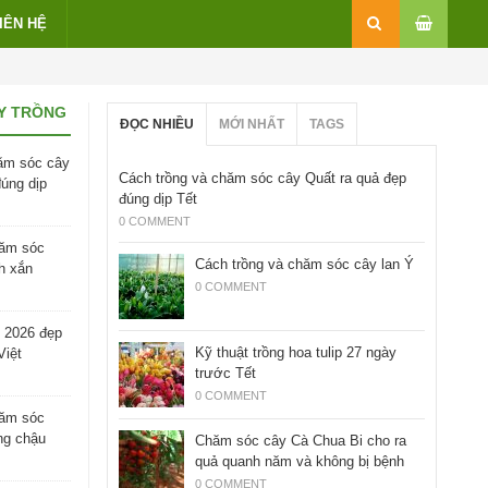
IÊN HỆ
Y TRỒNG
ĐỌC NHIỀU
MỚI NHẤT
TAGS
ăm sóc cây
Cách trồng và chăm sóc cây Quất ra quả đẹp
đúng dịp
đúng dịp Tết
0 COMMENT
hăm sóc
Cách trồng và chăm sóc cây lan Ý
h xắn
0 COMMENT
 2026 đẹp
Kỹ thuật trồng hoa tulip 27 ngày
Việt
trước Tết
0 COMMENT
hăm sóc
ng chậu
Chăm sóc cây Cà Chua Bi cho ra
quả quanh năm và không bị bệnh
0 COMMENT