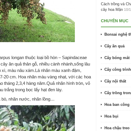
Cách trồng và C
cây hoa Mận
10/
CHUYÊN MỤC
Bonsai nghệ t
Cây ăn quả
arpus longan thuộc loại bồ hòn – Sapindaceae
Cây bóng mát
cây ăn quả thân gỗ, nhiều cành nhánh,sống lâu
Cây công trình
ù xì, màu nâu xám.Lá nhãn màu xanh đậm,
 7-20 cm. Hoa nhãn màu vàng nhạt, với các hoa
Cây nội thất
o tháng 2,3,4 hàng năm.Quả nhãn hình tròn, vỏ
 trắng trong bọc lấy hạt đen láy.
Cây trồng tro
 da bò, nhãn nước, nhãn lồng…
Hoa ban công
Hoa bụi
Hoa chậu treo