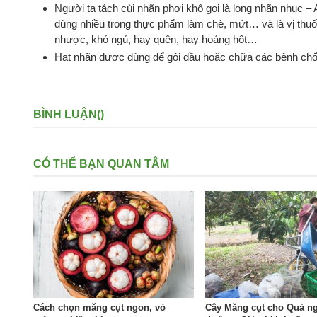
Người ta tách cùi nhãn phơi khô gọi là long nhãn nhục 
dùng nhiều trong thực phẩm làm chè, mứt… và là vị thuố
nhược, khó ngủ, hay quên, hay hoảng hốt…
Hạt nhãn được dùng để gội đầu hoặc chữa các bệnh chố
BÌNH LUẬN(
)
CÓ THỂ BẠN QUAN TÂM
Cách chọn măng cụt ngon, vỏ
Cây Măng cụt cho Quả n