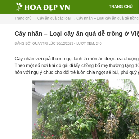
TRANG CHỦ
Trang chủ
→
Cây ăn quả các loại
→
Cây nhãn – Loại cây ăn quả dễ trồng
Cây nhãn – Loại cây ăn quả dễ trồng ở Vi
ĐĂNG BỞI
QUANTRI
LÚC
30/12/2023
- LƯỢT XEM: 240
Cây nhãn với quả thơm ngọt lành là món ăn được ưa chuộng 
Theo một số nơi khi cô gái đi lấy chồng bố mẹ thường tặng 1
hôn với ngụ ý chúc cho đôi trẻ luôn chia ngọt sẻ bùi, phú quý