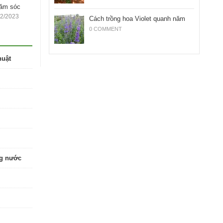
hăm sóc
12/2023
Cách trồng hoa Violet quanh năm
0 COMMENT
huật
ng nước