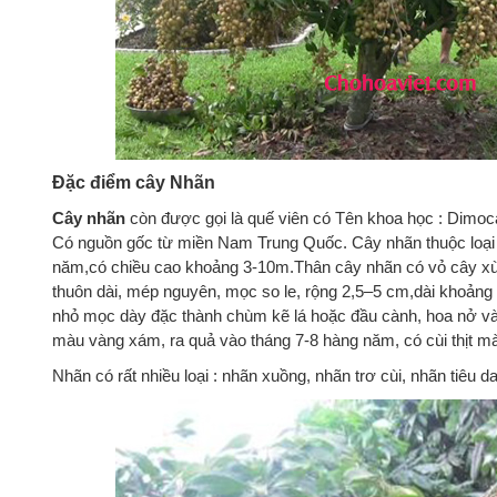
Đặc điểm cây Nhãn
Cây nhãn
còn được gọi là quế viên có Tên khoa học : Dimoc
Có nguồn gốc từ miền Nam Trung Quốc. Cây nhãn thuộc loại 
năm,có chiều cao khoảng 3-10m.Thân cây nhãn có vỏ cây x
thuôn dài, mép nguyên, mọc so le, rộng 2,5–5 cm,dài khoảng
nhỏ mọc dày đặc thành chùm kẽ lá hoặc đầu cành, hoa nở và
màu vàng xám, ra quả vào tháng 7-8 hàng năm, có cùi thịt màu
Nhãn có rất nhiều loại : nhãn xuồng, nhãn trơ cùi, nhãn tiêu