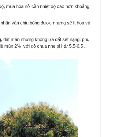
 độ, mùa hoa nở cần nhiệt độ cao hơn khoảng
ên nhãn vẫn chịu bóng được nhưng sẽ ít hoa và
ng, đất mặn nhưng không ưa đất sét nặng: phù
tỷ lệ mùn 2% với độ chua nhẹ pH từ 5,5-6,5 ,