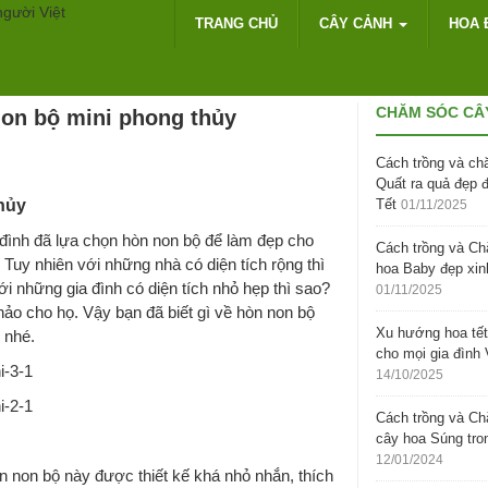
TRANG CHỦ
CÂY CẢNH
HOA 
ini phong thủy
CHĂM SÓC CÂ
non bộ mini phong thủy
Cách trồng và ch
Quất ra quả đẹp 
hủy
Tết
01/11/2025
a đình đã lựa chọn hòn non bộ để làm đẹp cho
Cách trồng và C
 Tuy nhiên với những nhà có diện tích rộng thì
hoa Baby đẹp xin
i những gia đình có diện tích nhỏ hẹp thì sao?
01/11/2025
hảo cho họ. Vậy bạn đã biết gì về hòn non bộ
Xu hướng hoa tết
 nhé.
cho mọi gia đình 
14/10/2025
Cách trồng và C
cây hoa Súng tro
12/01/2024
hòn non bộ này được thiết kế khá nhỏ nhắn, thích