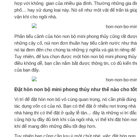
hợp với không gian của nhiều gia đình. Thường những gia đì
phố… hay sử dụng loại này. Nó sẽ như một vật để trấn tà giú
vận khí cho ngôi nhà.
Phần tiểu cảnh của hòn non bộ mini phong thủy cũng rất được
những cây cố, núi non đơn thuần hay tiểu cảnh nước như th
nó lại đem đên cho chúng ta những ý nghĩa và giá trị riêng để
Tuy nhiên, để lựa chọn được một hòn non bộ mini phong thủy t
điều không dễ, bạn cần nắm bắt được thông tin, có đủ kiến 
của bạn đấy.
Đặt hòn non bộ mini phong thủy như thế nào cho tốt
Vị trí để đặt hòn non bộ vô cùng quan trọng, nó cần phải đún
tác dụng vốn có của nó. Bạn có thể đặt ở nhiều nơi trong nh
nhà hàng thì có thể đặt ở quầy lễ tân… đây là những vị trí đ
cũng hội tụ đầy đủ tinh khí của ngôi nhà, vì thế khi đặt hòn n
khí để mang đến những điều tốt đẹp hơn.
Tuy nhiên bạn cũng cần lưu ý một chút nhé, việc đặt hòn non