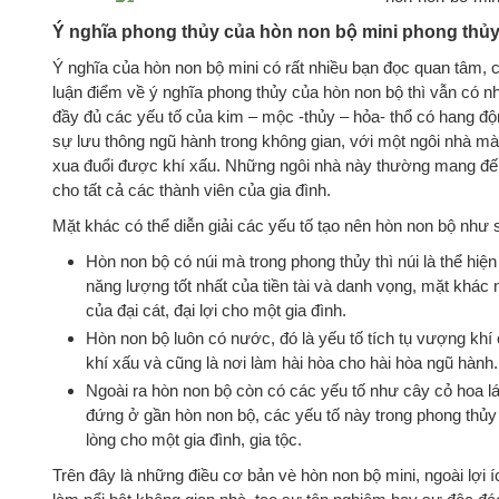
Ý nghĩa phong thủy của hòn non bộ mini phong thủ
Ý nghĩa của hòn non bộ mini có rất nhiều bạn đọc quan tâm, c
luận điểm về ý nghĩa phong thủy của hòn non bộ thì vẫn có 
đầy đủ các yếu tố của kim – mộc -thủy – hỏa- thổ có hang độ
sự lưu thông ngũ hành trong không gian, với một ngôi nhà mà
xua đuổi được khí xấu. Những ngôi nhà này thường mang đế
cho tất cả các thành viên của gia đình.
Mặt khác có thể diễn giải các yếu tố tạo nên hòn non bộ như 
Hòn non bộ có núi mà trong phong thủy thì núi là thể hiện 
năng lượng tốt nhất của tiền tài và danh vọng, mặt khác
của đại cát, đại lợi cho một gia đình.
Hòn non bộ luôn có nước, đó là yếu tố tích tụ vượng khí
khí xấu và cũng là nơi làm hài hòa cho hài hòa ngũ hành.
Ngoài ra hòn non bộ còn có các yếu tố như cây cỏ hoa l
đứng ở gần hòn non bộ, các yếu tố này trong phong thủy 
lòng cho một gia đình, gia tộc.
Trên đây là những điều cơ bản vè hòn non bộ mini, ngoài lợi í