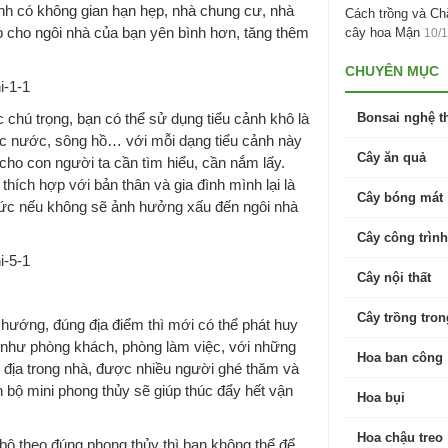
nh có không gian hạn hẹp, nhà chung cư, nhà
Cách trồng và C
p cho ngôi nhà của bạn yên bình hơn, tăng thêm
cây hoa Mận
10/
CHUYÊN MỤC
 chú trọng, bạn có thể sử dụng tiểu cảnh khô là
Bonsai nghệ t
ác nước, sông hồ… với mỗi dạng tiểu cảnh này
Cây ăn quả
 cho con người ta cần tìm hiểu, cần nắm lấy.
hích hợp với bản thân và gia đình mình lại là
Cây bóng mát
thức nếu không sẽ ảnh hưởng xấu đến ngôi nhà
Cây công trình
Cây nội thất
Cây trồng tro
g hướng, đúng địa điểm thì mới có thể phát huy
à như phòng khách, phòng làm việc, với những
Hoa ban công
ắc địa trong nhà, được nhiều người ghé thăm và
on bộ mini phong thủy sẽ giúp thúc đẩy hết vận
Hoa bụi
Hoa chậu treo
 bộ theo đúng phong thủy thì bạn không thể để