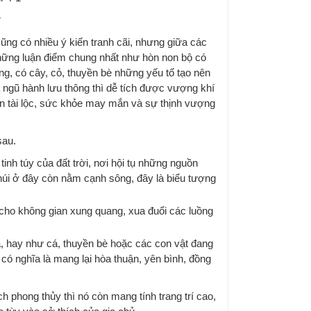
y
ũng có nhiều ý kiến tranh cãi, nhưng giữa các
những luận điểm chung nhất như hòn non bộ có
ng, có cây, cỏ, thuyền bè những yếu tố tạo nên
 ngũ hành lưu thông thì dễ tích được vượng khí
n tài lộc, sức khỏe may mắn và sự thịnh vượng
sau.
tinh túy của đất trời, nơi hội tụ những nguồn
 núi ở đây còn nằm cạnh sông, đây là biểu tượng
 cho không gian xung quang, xua đuổi các luồng
á, hay như cá, thuyền bè hoặc các con vật đang
có nghĩa là mang lại hòa thuận, yên bình, đồng
ch phong thủy thì nó còn mang tính trang trí cao,