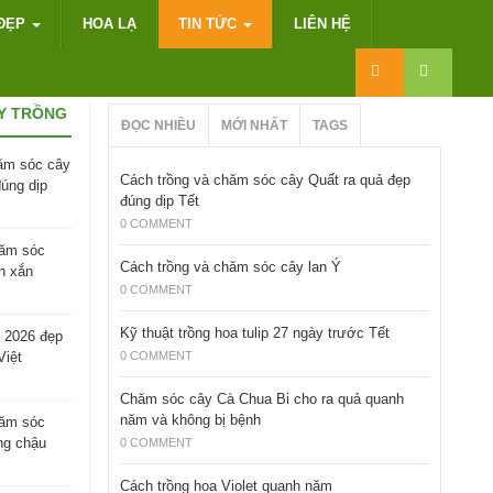
ĐẸP
HOA LẠ
TIN TỨC
LIÊN HỆ
Y TRỒNG
ĐỌC NHIỀU
MỚI NHẤT
TAGS
ăm sóc cây
Cách trồng và chăm sóc cây Quất ra quả đẹp
đúng dịp
đúng dịp Tết
0 COMMENT
hăm sóc
Cách trồng và chăm sóc cây lan Ý
h xắn
0 COMMENT
Kỹ thuật trồng hoa tulip 27 ngày trước Tết
 2026 đẹp
Việt
0 COMMENT
Chăm sóc cây Cà Chua Bi cho ra quả quanh
năm và không bị bệnh
hăm sóc
ng chậu
0 COMMENT
Cách trồng hoa Violet quanh năm