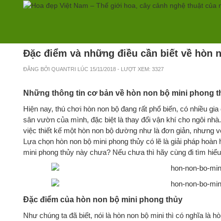
Trang chủ
→
Tin tức
→
Đặc điểm và những điều cần biết về hòn non bộ m
Đặc điểm và những điều cần biết về hòn 
ĐĂNG BỞI
QUANTRI
LÚC
15/11/2018
- LƯỢT XEM: 3327
Những thông tin cơ bản về hòn non bộ mini phong t
Hiện nay, thú chơi hòn non bộ đang rất phổ biến, có nhiều gi
sân vườn của mình, đặc biệt là thay đổi vận khí cho ngôi nhà.
việc thiết kế một hòn non bộ dường như là đơn giản, nhưng vớ
Lựa chọn hòn non bộ mini phong thủy có lẽ là giải pháp hoàn 
mini phong thủy này chưa? Nếu chưa thì hãy cùng đi tìm hiểu
Đặc điểm của hòn non bộ mini phong thủy
Như chúng ta đã biết, nói là hòn non bộ mini thì có nghĩa là 