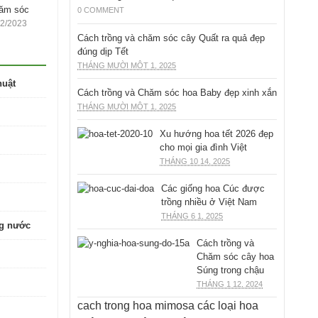
hăm sóc
0 COMMENT
12/2023
Cách trồng và chăm sóc cây Quất ra quả đẹp
đúng dịp Tết
THÁNG MƯỜI MỘT 1, 2025
huật
Cách trồng và Chăm sóc hoa Baby đẹp xinh xắn
THÁNG MƯỜI MỘT 1, 2025
Xu hướng hoa tết 2026 đẹp
cho mọi gia đình Việt
THÁNG 10 14, 2025
Các giống hoa Cúc được
trồng nhiều ở Việt Nam
THÁNG 6 1, 2025
ng nước
Cách trồng và
Chăm sóc cây hoa
Súng trong chậu
THÁNG 1 12, 2024
cach trong hoa mimosa
các loại hoa