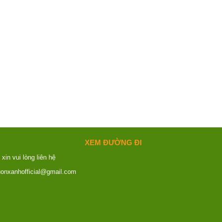
XEM ĐƯỜNG ĐI
 xin vui lòng liên hệ
uonxanhofficial@gmail.com