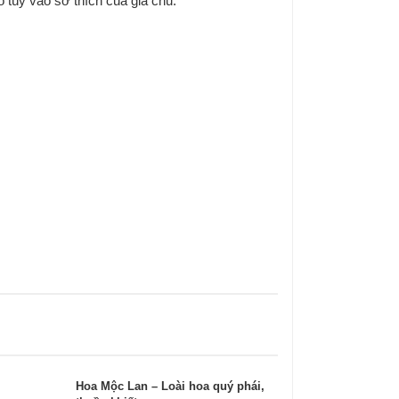
 tùy vào sở thích của gia chủ.
Hoa Mộc Lan – Loài hoa quý phái,