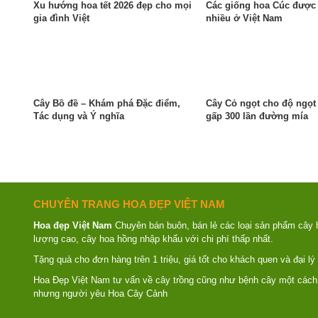
Xu hướng hoa tết 2026 đẹp cho mọi
Các giống hoa Cúc được 
gia đình Việt
nhiều ở Việt Nam
Cây Bồ đề – Khám phá Đặc điểm,
Cây Cỏ ngọt cho độ ngọt
Tác dụng và Ý nghĩa
gấp 300 lần đường mía
CHUYÊN TRANG HOA ĐẸP VIỆT NAM
Hoa đẹp Việt Nam
Chuyên bán buôn, bán lẻ các loại sản phẩm cây 
lượng cao, cây hoa hồng nhập khẩu với chi phí thấp nhất.
Tặng quà cho đơn hàng trên 1 triệu, giá tốt cho khách quen và đại lý
Hoa Đẹp Việt Nam tư vấn về cây trồng cũng như bệnh cây một cách 
nhưng người yêu Hoa Cây Cảnh