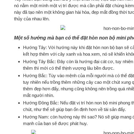
nó nằm một mình một vị trí được mà cần phải đặt chúng kèm
này đã tạo nên một không gian hài hòa, đẹp mắt đồng thời tư
thủy của nhau lên.
Một số hướng mà bạn có thể đặt hòn non bộ mini ph
Hướng Tây: Với hướng này khi đặt hòn non bộ bạn sẽ cảm
kết hợp thêm với cây xanh và hoa xem, nó sẽ khiến khô
Hướng Tây Bắc: Đây còn là hướng đại cát cơ, tuy nhiên 
thêm thì mới có thể thịnh vượng lâu bền được.
Hướng Bắc: Tùy vào mệnh của mỗi người mà có thể đặt 
tuy nhiên nếu trồng thêm những cây cao một chút xung q
thêm đẹp hơn đấy, nhưng cũng không nên trồng quá nhiều
mắt người nhìn.
Hướng Đông Bắc: Nếu đặt vị trí hòn non bộ mini phong t
chút, như thế sẽ giúp bạn ổn định hơn về tài sản đấy.
Hướng Nam: còn hướng này thì sao? Nó sẽ giúp mang đế
mạnh của bạn sẽ được phát huy.