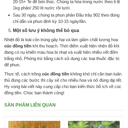
20-15+ Te để bón thúc. Chúng ta hòa trong nước theo tỉ lệ
1kg phân/ 250 lít nước rồi tưới.
Sau 30 ngày, chúng ta phun phân Đầu trâu 902 theo đúng
chỉ dẫn và phun định kỳ 10-15 ngày/lần.
Một số lưu ý không thể bỏ qua
Nhiệt đỏ là loài côn trùng gây hại và làm giảm chất lượng hoa
cúc đồng tiền
khi thu hoạch. Thời điểm xuất hiện nhện đỏ khi
đang có nụ khiến màu hoa bị nhạt và xuất hiện nhiều vết đốm
trắng nhỏ. Phòng trừ bằng cách sử dụng các loại thuốc đặc trị
để phun.
Thực tế, cách trồng
cúc đồng tiền
không khó chỉ cần bạn tuân
thủ đúng các bước thì cây sẽ cho nhiều hoa và nở đúng dịp tết.
Hy vọng bài viết này cung cấp cho bạn kiến thức bổ ích về cúc
đồng tiền. Chúc bạn thành công!
SẢN PHẨM LIÊN QUAN