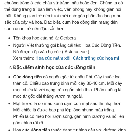
chuộng trồng ở các chậu sứ trắng, nâu hoặc đen. Chúng ta có
thể dùng trang trí bàn làm việc, văn phòng hay không gian nội
thất. Không gian trở nên tươi mới nhờ góp phần đa dạng màu
sắc của cây và hoa. Đặc biệt, cụm hoa đồng tiền mang đến
cảnh quan trở nên đặc sắc hơn.
Tên khoa học của nó là: Gerbera
Người Việt thường gọi bằng cái tên: Hoa Cúc Đồng Tiền.
Nó được xếp vào họ cúc ( Asteraceae ).
Xem thêm:
Hoa cúc mâm xôi
,
Cách trồng cúc họa mi
Đặc điểm sinh học của cúc đồng tiền
Cúc đồng tiền
có nguồn gốc từ châu Phi. Cây thuộc loại
thân cỏ. Chiều cao trung bình mỗi cây 30-40 cm. Mỗi cây
mọc nhiều lá với dạng tròn ngắn hình thìa. Phần cuống lá
mọc từ gốc dài thẳng vươn ra ngoài.
Mặt trước lá có màu xanh đậm còn mặt sau thì nhạt hơn.
Mỗi chiếc lá được bao phủ lớp lông nhung màu trắng.
Phiến lá có mép hơi lượn sóng, gân hình xương và nổi lên
gân chính rất rõ.
Hoa
cúc đồng tiền
thuộc dạng tự hình đầu với đường kính