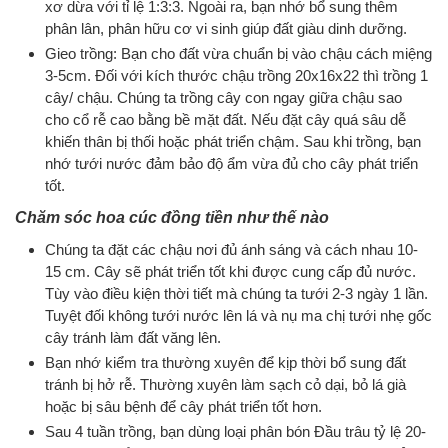
xơ dừa với tỉ lệ 1:3:3. Ngoài ra, bạn nhớ bổ sung thêm
phân lân, phân hữu cơ vi sinh giúp đất giàu dinh dưỡng.
Gieo trồng: Bạn cho đất vừa chuẩn bị vào chậu cách miệng
3-5cm. Đối với kích thước chậu trồng 20x16x22 thì trồng 1
cây/ chậu. Chúng ta trồng cây con ngay giữa chậu sao
cho cổ rễ cao bằng bề mặt đất. Nếu đặt cây quá sâu dễ
khiến thân bị thối hoặc phát triển chậm. Sau khi trồng, bạn
nhớ tưới nước đảm bảo độ ẩm vừa đủ cho cây phát triển
tốt.
Chăm sóc hoa cúc đồng tiền như thế nào
Chúng ta đặt các chậu nơi đủ ánh sáng và cách nhau 10-
15 cm. Cây sẽ phát triển tốt khi được cung cấp đủ nước.
Tùy vào điều kiện thời tiết mà chúng ta tưới 2-3 ngày 1 lần.
Tuyệt đối không tưới nước lên lá và nụ ma chị tưới nhẹ gốc
cây tránh làm đất văng lên.
Bạn nhớ kiểm tra thường xuyên để kịp thời bổ sung đất
tránh bị hở rễ. Thường xuyên làm sạch cỏ dại, bỏ lá già
hoặc bị sâu bệnh để cây phát triển tốt hơn.
Sau 4 tuần trồng, bạn dùng loại phân bón Đầu trâu tỷ lệ 20-