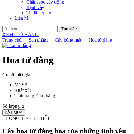
Chăm sóc cây trồng
Bệnh cây
Tin liên quan
Liên hệ
Tìm kiếm
XEM GIỎ HÀNG
Trang chủ
→
Sản phẩm
→
Cây bóng mát
→
Hoa tử đằng
Hoa tử đằng
Gọi để biết giá
Mã SP
:
Xuất xứ
:
Tình trạng
: Còn hàng
Số lượng
THÔNG TIN CHI TIẾT
Cây hoa tử đằng hoa của những tình yêu