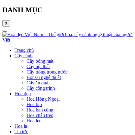
DANH MỤC
X
Trang chủ
Cây cảnh
Cây bóng mát
Cây nội thất
Cây trồng trong nước
Bonsai nghệ thuật
Cây ăn quả
Cây công trình
Hoa đẹp
Hoa Hồng Ngoại
Hoa bụi
Hoa ban công
Hoa chậu treo
Hoa leo
Hoa lạ
Tin tức