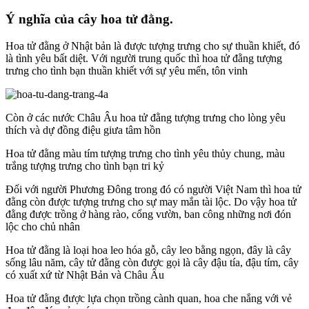
Ý nghĩa của cây hoa tử đằng.
Hoa tử đằng ở Nhật bản là được tượng trưng cho sự thuần khiết, đó
là tình yêu bất diệt. Với người trung quốc thì hoa tử đằng tượng
trưng cho tình bạn thuần khiết với sự yêu mến, tôn vinh
Còn ở các nước Châu Âu hoa tử đằng tượng trưng cho lòng yêu
thích và dự đồng điệu giưa tâm hồn
Hoa tử đằng màu tím tượng trưng cho tình yêu thủy chung, màu
trắng tượng trưng cho tình bạn tri kỷ
Đối với người Phương Đông trong đó có người Việt Nam thì hoa tử
đằng còn được tượng trưng cho sự may mắn tài lộc. Do vậy hoa tử
đằng được trồng ở hàng rào, cổng vườn, ban công những nơi đón
lộc cho chủ nhân
Hoa tử đằng là loại hoa leo hóa gỗ, cây leo bằng ngọn, đây là cây
sống lâu năm, cây tử đằng còn được gọi là cây đậu tía, đậu tím, cây
có xuất xứ từ Nhật Bản và Châu Âu
Hoa tử đằng được lựa chọn trồng cành quan, hoa che nắng với vẻ