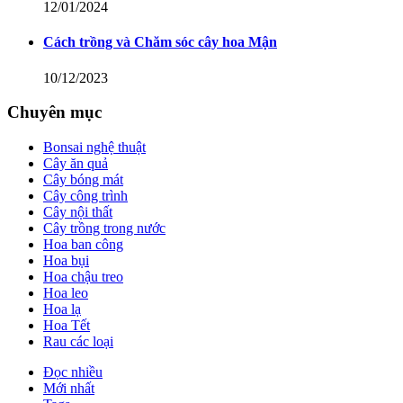
12/01/2024
Cách trồng và Chăm sóc cây hoa Mận
10/12/2023
Chuyên mục
Bonsai nghệ thuật
Cây ăn quả
Cây bóng mát
Cây công trình
Cây nội thất
Cây trồng trong nước
Hoa ban công
Hoa bụi
Hoa chậu treo
Hoa leo
Hoa lạ
Hoa Tết
Rau các loại
Đọc nhiều
Mới nhất