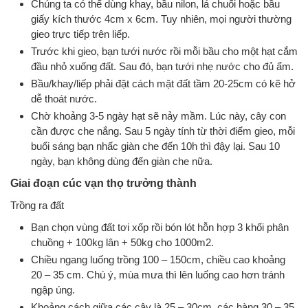
Chúng ta có thể dùng khay, bầu nilon, lá chuối hoặc bầu
giấy kích thước 4cm x 6cm. Tuy nhiên, mọi người thường
gieo trực tiếp trên liếp.
Trước khi gieo, bạn tưới nước rồi mỗi bầu cho một hạt cắm
đầu nhỏ xuống đất. Sau đó, bạn tưới nhẹ nước cho đủ ẩm.
Bầu/khay/liếp phải đặt cách mặt đất tầm 20-25cm có kẽ hở
dễ thoát nước.
Chờ khoảng 3-5 ngày hạt sẽ nảy mầm. Lúc này, cây con
cần được che nắng. Sau 5 ngày tính từ thời điểm gieo, mỗi
buổi sáng bạn nhấc giàn che đến 10h thì đậy lại. Sau 10
ngày, bạn không dùng đến giàn che nữa.
Giai đoạn cúc vạn thọ trưởng thành
Trồng ra đất
Bạn chọn vùng đất tơi xốp rồi bón lót hỗn hợp 3 khối phân
chuồng + 100kg lân + 50kg cho 1000m2.
Chiều ngang luống trồng 100 – 150cm, chiều cao khoảng
20 – 35 cm. Chú ý, mùa mưa thì lên luống cao hơn tránh
ngập úng.
Khoảng cách giữa các cây là 25 – 30cm, các hàng 30 – 35