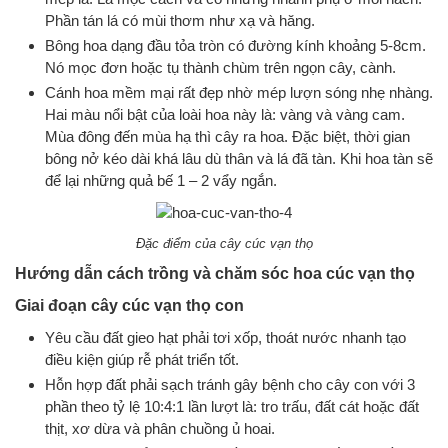
Phần tán lá có mùi thơm như xạ và hăng.
Bông hoa dạng đầu tỏa tròn có đường kính khoảng 5-8cm.
Nó mọc đơn hoặc tụ thành chùm trên ngọn cây, cành.
Cánh hoa mềm mại rất đẹp nhờ mép lượn sóng nhẹ nhàng.
Hai màu nổi bật của loài hoa này là: vàng và vàng cam.
Mùa đông đến mùa hạ thì cây ra hoa. Đặc biệt, thời gian
bông nở kéo dài khá lâu dù thân và lá đã tàn. Khi hoa tàn sẽ
để lại những quả bế 1 – 2 vẩy ngắn.
Đặc điểm của cây cúc vạn thọ
Hướng dẫn cách trồng và chăm sóc hoa cúc vạn thọ
Giai đoạn cây cúc vạn thọ con
Yêu cầu đất gieo hạt phải tơi xốp, thoát nước nhanh tạo
điều kiện giúp rễ phát triển tốt.
Hỗn hợp đất phải sạch tránh gây bệnh cho cây con với 3
phần theo tỷ lệ 10:4:1 lần lượt là: tro trấu, đất cát hoặc đất
thịt, xơ dừa và phân chuồng ủ hoai.