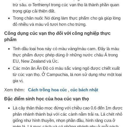
trừ sâu. α-Terthienyl trong cúc vạn thọ là thành phần quan
trọng giúp cải thiện đất.
Trong chăn nuôi: Nó dùng làm thực phẩm cho gà giúp lòng
đỏ nhiều và màu vỏ tươi hơn cho trứng.
Công dụng cúc vạn thọ đối với công nghiệp thực
phẩm
Tinh dầu loại hoa này có màu vàng/màu cam. Đây là màu
thực phẩm được phép dùng ở những nước châu Á trong
EU, New Zealand và Úc.
Các món ăn Ấn Độ có màu sắc vàng ngô được chiết xuất
từ cúc vạn thọ. Ở Campuchia, lá non sử dụng như một loại
gia vị.
Xem thêm:
Cách trồng hoa cúc
,
cúc bách nhật
Đặc điểm sinh học của hoa cúc vạn thọ
Là cây thân thảo mọc đứng với chiều cao 0.6 đến 1m được
phân nhánh thành bụi với các cành nằm trải ra. Lá chét nhỏ
giống như hình thuyền, nhọn phần đầu, hình răng cưa ở
mép lá. Lá mọc cách và có những nhánh phụ ở mỗi nách.