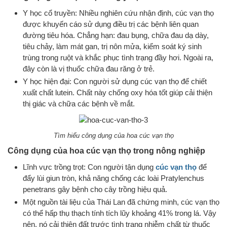
Y học cổ truyền: Nhiều nghiên cứu nhận định, cúc vạn thọ
được khuyến cáo sử dụng điều trị các bệnh liên quan
đường tiêu hóa. Chẳng hạn: đau bụng, chữa đau dạ dày,
tiêu chảy, làm mát gan, trị nôn mửa, kiểm soát ký sinh
trùng trong ruột và khắc phục tình trạng đầy hơi. Ngoài ra,
đây còn là vị thuốc chữa đau răng ở trẻ.
Y học hiện đại: Con người sử dụng cúc vạn thọ để chiết
xuất chất lutein. Chất này chống oxy hóa tốt giúp cải thiện
thị giác và chữa các bệnh về mắt.
Tìm hiểu công dụng của hoa cúc vạn thọ
Công dụng của hoa cúc vạn thọ trong nông nghiệp
Lĩnh vực trồng trọt: Con người tận dụng
cúc vạn thọ
để
đẩy lùi giun tròn, khả năng chống các loài Pratylenchus
penetrans gây bệnh cho cây trồng hiệu quả.
Một nguồn tài liệu của Thái Lan đã chứng minh, cúc vạn thọ
có thể hấp thụ thạch tính tích lũy khoảng 41% trong lá. Vậy
nên, nó cải thiện đất trước tình trạng nhiễm chất từ thuốc