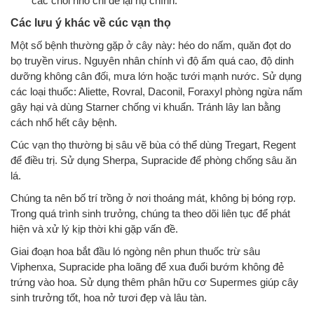
các chồi nhỏ chỉ để lại nụ chính.
Các lưu ý khác về cúc vạn thọ
Một số bệnh thường gặp ở cây này: héo do nấm, quăn đọt do
bọ truyền virus. Nguyên nhân chính vì độ ẩm quá cao, độ dinh
dưỡng không cân đối, mưa lớn hoặc tưới mạnh nước. Sử dụng
các loại thuốc: Aliette, Rovral, Daconil, Foraxyl phòng ngừa nấm
gây hại và dùng Starner chống vi khuẩn. Tránh lây lan bằng
cách nhổ hết cây bệnh.
Cúc vạn thọ thường bị sâu vẽ bùa có thể dùng Tregart, Regent
để điều trị. Sử dụng Sherpa, Supracide để phòng chống sâu ăn
lá.
Chúng ta nên bố trí trồng ở nơi thoáng mát, không bị bóng rợp.
Trong quá trình sinh trưởng, chúng ta theo dõi liên tục để phát
hiện và xử lý kịp thời khi gặp vấn đề.
Giai đoạn hoa bắt đầu ló ngòng nên phun thuốc trừ sâu
Viphenxa, Supracide pha loãng để xua đuổi bướm không đẻ
trứng vào hoa. Sử dụng thêm phân hữu cơ Supermes giúp cây
sinh trưởng tốt, hoa nở tươi đẹp và lâu tàn.