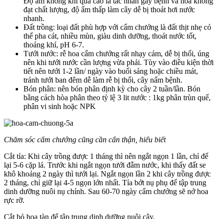
Độ ẩm không khí quá cao là tác nhân gây bệnh và hoa không
đạt chất lượng, độ ẩm thấp làm cây dễ bị thoát hơi nước
nhanh.
Đất trồng: loại đất phù hợp với cẩm chướng là đất thịt nhẹ có
thể pha cát, nhiều mùn, giàu dinh dưỡng, thoát nước tốt,
thoáng khí, pH 6-7.
Tưới nước: rễ hoa cẩm chướng rất nhạy cảm, dễ bị thối, úng
nên khi tưới nước cần lượng vừa phải. Tùy vào điều kiện thời
tiết nên tưới 1-2 lần/ ngày vào buổi sáng hoặc chiều mát,
tránh tưới ban đêm dễ làm rễ bị thối, cây nấm bệnh.
Bón phân: nên bón phân định kỳ cho cây 2 tuần/lần. Bón
bằng cách hòa phân theo tỷ lệ 3 lit nước : 1kg phân trùn quế,
phân vi sinh hoặc NPK
Chăm sóc cẩm chướng cũng cần cẩn thận, hiểu biết
Cắt tỉa: Khi cây trồng được 1 tháng thì nên ngắt ngọn 1 lần, chỉ để
lại 5-6 cặp lá. Trước khi ngắt ngọn tưới đẫm nước, khi thấy đất se
khô khoảng 2 ngày thì tưới lại. Ngắt ngọn lần 2 khi cây trồng được
2 tháng, chỉ giữ lại 4-5 ngọn lớn nhất. Tỉa bớt nụ phụ để tập trung
dinh dưỡng nuôi nụ chính. Sau 60-70 ngày cẩm chướng sẽ nở hoa
rực rỡ.
Cắt bỏ hoa tàn để tập trung dinh dưỡng nuôi cây.