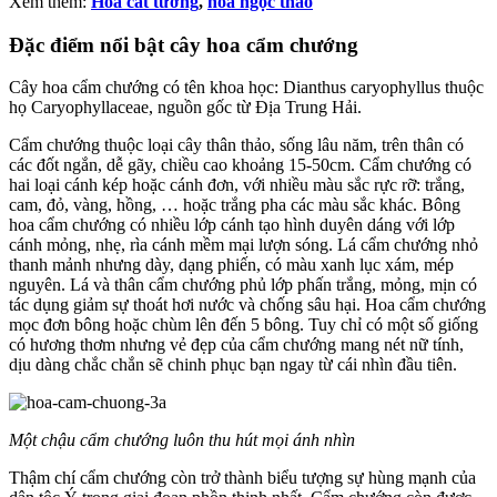
Xem thêm:
Hoa cát tương
,
hoa ngọc thảo
Đặc điểm nổi bật cây hoa cẩm chướng
Cây hoa cẩm chướng có tên khoa học: Dianthus caryophyllus thuộc
họ Caryophyllaceae, nguồn gốc từ Địa Trung Hải.
Cẩm chướng thuộc loại cây thân thảo, sống lâu năm, trên thân có
các đốt ngắn, dễ gãy, chiều cao khoảng 15-50cm. Cẩm chướng có
hai loại cánh kép hoặc cánh đơn, với nhiều màu sắc rực rỡ: trắng,
cam, đỏ, vàng, hồng, … hoặc trắng pha các màu sắc khác. Bông
hoa cẩm chướng có nhiều lớp cánh tạo hình duyên dáng với lớp
cánh mỏng, nhẹ, rìa cánh mềm mại lượn sóng. Lá cẩm chướng nhỏ
thanh mảnh nhưng dày, dạng phiến, có màu xanh lục xám, mép
nguyên. Lá và thân cẩm chướng phủ lớp phấn trắng, mỏng, mịn có
tác dụng giảm sự thoát hơi nước và chống sâu hại. Hoa cẩm chướng
mọc đơn bông hoặc chùm lên đến 5 bông. Tuy chỉ có một số giống
có hương thơm nhưng vẻ đẹp của cẩm chướng mang nét nữ tính,
dịu dàng chắc chắn sẽ chinh phục bạn ngay từ cái nhìn đầu tiên.
Một chậu cẩm chướng luôn thu hút mọi ánh nhìn
Thậm chí cẩm chướng còn trở thành biểu tượng sự hùng mạnh của