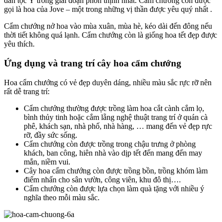
dân tộc Ý trong giai đoạn phồn thịnh nhất. Cẩm chướng còn được
gọi là hoa của Jove – một trong những vị thần được yêu quý nhất .
Cẩm chướng nở hoa vào mùa xuân, mùa hè, kéo dài đến đông nếu
thời tiết không quá lạnh. Cẩm chướng còn là giống hoa tết đẹp được
yêu thích.
Ứng dụng và trang trí cây hoa cẩm chướng
Hoa cẩm chướng có vẻ đẹp duyên dáng, nhiều màu sắc rực rỡ nên
rất dễ trang trí:
Cẩm chướng thường được trồng làm hoa cắt cành cắm lọ,
bình thủy tinh hoặc cắm lẵng nghệ thuật trang trí ở quán cà
phê, khách sạn, nhà phố, nhà hàng, … mang đến vẻ đẹp rực
rỡ, đầy sức sống.
Cẩm chướng còn được trồng trong chậu trưng ở phòng
khách, ban công, hiên nhà vào dịp tết đến mang đến may
mắn, niềm vui.
Cây hoa cẩm chướng còn được trồng bồn, trồng khóm làm
điểm nhấn cho sân vườn, công viên, khu đô thị….
Cẩm chướng còn được lựa chọn làm quà tặng với nhiều ý
nghĩa theo mỗi màu sắc.