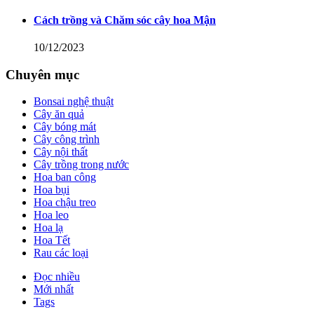
Cách trồng và Chăm sóc cây hoa Mận
10/12/2023
Chuyên mục
Bonsai nghệ thuật
Cây ăn quả
Cây bóng mát
Cây công trình
Cây nội thất
Cây trồng trong nước
Hoa ban công
Hoa bụi
Hoa chậu treo
Hoa leo
Hoa lạ
Hoa Tết
Rau các loại
Đọc nhiều
Mới nhất
Tags