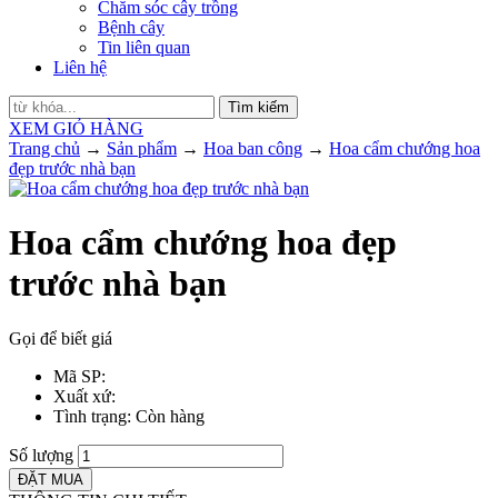
Chăm sóc cây trồng
Bệnh cây
Tin liên quan
Liên hệ
Tìm kiếm
XEM GIỎ HÀNG
Trang chủ
→
Sản phẩm
→
Hoa ban công
→
Hoa cẩm chướng hoa
đẹp trước nhà bạn
Hoa cẩm chướng hoa đẹp
trước nhà bạn
Gọi để biết giá
Mã SP
:
Xuất xứ
:
Tình trạng
: Còn hàng
Số lượng