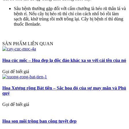
Sâu bệnh thường gặp đối với cẩm chướng là héo rũ thân lá và
bệnh rỉ. Nếu cây bị héo rũ thì chỉ còn cách nhổ bỏ rồi làm
sạch đất, khử trùng rồi mới trồng lại. Cây bị bệnh rỉ thì dùng
thuốc Benlade.
SẢN PHẨM LIÊN QUAN
Hoa cúc mốc – Hoa đẹp lạ độc đáo khác xa so với cái tên của nó
Gọi để biết giá
Hoa Xương rồng Bát tiên – Sắc hoa đỏ của sự may mắn và Phú
quý
Gọi để biết giá
Hoa son môi trồng ban công tuyệt đẹp