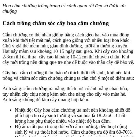
Hoa cẩm chướng trồng trang trí cảnh quan rất đẹp và được ưa
chuộng
Cách trồng chăm sóc cây hoa cẩm chướng
Cẩm chướng có thể nhân giống bằng cách gieo hạt vào mùa đông
xuân khi thời tiết mát mẻ, cách gieo giống với nhiều loại hoa khác.
Chú ý giá thể mềm mịn, giàu dinh dưỡng, tưới ẩm thường xuyên.
Hạt nảy mầm sau khoảng 10-15 ngày sau gieo. Khi cây cao khoảng
2-3cm thì tỉa thưa, cây cao khoảng 10-12cm thì chuyển chậu. Khi
cây mới trồng nên dùng que tre nhẹ để buộc vào thân cây để bảo vệ.
Cây hoa cẩm chướng thân thảo ưa thích thời tiết lạnh, khô nên khi
trồng và chăm sóc cẩm chướng chúng ta cần chú ý một số điểm sau:
Ánh sáng: cẩm chướng ưa nắng, thích nơi có ánh nắng chan hòa,
tuy nhiên cây chịu nóng kém nên che nắng cho cây vào mùa hè.
Ánh sáng không đủ làm cây quang hợp kém.
Nhiệt độ: Cây hoa cẩm chướng ưa mát nên khoảng nhiệt độ
phù hợp cho cây sinh trưởng và sai hoa là 18-22oC. Chất
lượng hoa phụ thuộc nhiều vào nhiệt độ ban đêm.
Độ ẩm: rất quan trọng đối với cẩm chướng, đến hoạt động
sinh lý và sự thoát hơi nước. Cẩm chướng ưa độ ẩm 60-70%.