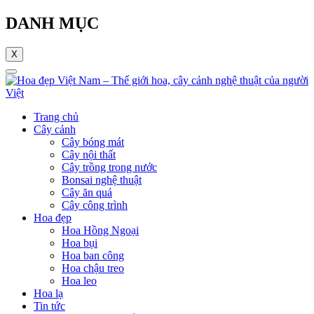
DANH MỤC
X
Trang chủ
Cây cảnh
Cây bóng mát
Cây nội thất
Cây trồng trong nước
Bonsai nghệ thuật
Cây ăn quả
Cây công trình
Hoa đẹp
Hoa Hồng Ngoại
Hoa bụi
Hoa ban công
Hoa chậu treo
Hoa leo
Hoa lạ
Tin tức