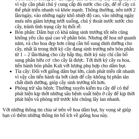
vì vậy cần phải chú ý cung cấp đủ nước cho cây, để rễ cây có
thể phát triển nhanh và khỏe mạnh. Thông thường, nên tưới 2
lần/ngày, vào những ngày khô nhiệt độ cao, vào những ngày
mưa nên giảm lượng tưới xuống, chú ý thoát nước nước cho
cây, tránh tình trạng cây bị thối rễ.
Bón phân: Dâm bụt có khả năng sinh trưởng tốt nên cũng
không yêu cầu quá cao về phân bón. Nhưng để hoa nở quanh
năm, và cho hoa đẹp hơn cũng cần bổ sung dinh dưỡng cho
cây, nhất là trong thời kỳ cây đang sinh trưởng nên bón phân
từ 1 – 2 lần/tháng cho cây hấp thụ, thời kỳ này chỉ cần bổ
sung phân hữu cơ cho cây là được. Tới thời kỳ cây ra hoa,
tiến hành bón phân Kali với lượng phụ hợp cho dâm bụt.
Tỉa cây: Đối với giống dâm bụt lớn, cành phát triển rất nhanh
vì vậy cần tiến hành tỉa bớt cành để cây không bị phân tán
chất dinh dưỡng, giúp cây sinh trưởng tốt hơn.
Phòng trừ sâu bệnh: Thường xuyên kiểm tra cây để có thể
phát hiện kịp thời những sâu bệnh xuất hiện ở cây để kịp thời
phát hiện và phòng trừ trước khi chúng lây lan nhanh.
Với những thông tin chia sẻ trên về hoa dâm bụt, hy vọng sẽ giúp
bạn có thêm những thông tin bổ ích về giống hoa này.