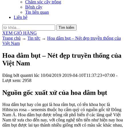
Chăm sóc cây trồng
Bệnh cây
Tin liên quan
Liên hệ
Tìm kiếm
XEM GIỎ HÀNG
Trang chủ
→
Tin tức
→
Hoa dâm bụt – Nét đẹp truyền thống của
Việt Nam
Hoa dâm bụt – Nét đẹp truyền thống của
Việt Nam
Đăng bởi
quantri
lúc
10/04/2019
2019-04-10T11:37:23+07:00
-
Lượt xem: 2958
Nguồn gốc xuất xứ của hoa dâm bụt
Hoa dâm bụt hay còn gọi là hoa râm bụt, có tên khoa học là
Hibiscus rosa – senensis thuộc họ cẩm quỳ có nguồn gốc từ Đông
Nam Á. Hoa dâm bụt được trồng rất phổ biến ở các làng quê Việt
Nam từ xưa cho đến nay, với công nghệ tiên tiến như hiện nay hoa
dâm bụt được lai tạo thành nhiều giống mới có màu sắc khác nhau,