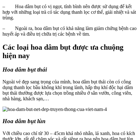
– Hoa dâm bụt có vị ngọt, tính bình nên được sử dụng để kết
hợp với những loại trà có tác dụng thanh lọc cơ thể, giải nhiệt và sát
trùng.
– Ngoài ra, hoa dâm bụt có khả năng làm giảm chứng bệnh cao
huyết áp và điều trị chữa trị các bệnh về tim.
Các loại hoa dâm bụt được ưa chuộng
hiện nay
Hoa dâm bụt thái
Ngoài vẻ đẹp sang trọng của mình, hoa dâm bụt thái còn có công
dụng thanh lọc bầu không khí trong lành, hấp thụ khí độc hại dâm
bụt thái thường được lựa chọn trồng nhiều ở sân vườn, công viên,
nhà hàng, khách sạn,…
Hoa dâm bụt lùn
Với chiều cao chỉ từ 30 – 45cm khá nhỏ nhắn, lá xanh, hoa có kích
thước lớn, rất dễ chăm sóc và rất siêng ra hoa nên hoa dâm bụt lùn