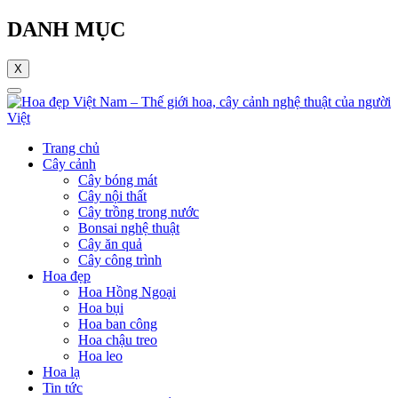
DANH MỤC
X
Trang chủ
Cây cảnh
Cây bóng mát
Cây nội thất
Cây trồng trong nước
Bonsai nghệ thuật
Cây ăn quả
Cây công trình
Hoa đẹp
Hoa Hồng Ngoại
Hoa bụi
Hoa ban công
Hoa chậu treo
Hoa leo
Hoa lạ
Tin tức