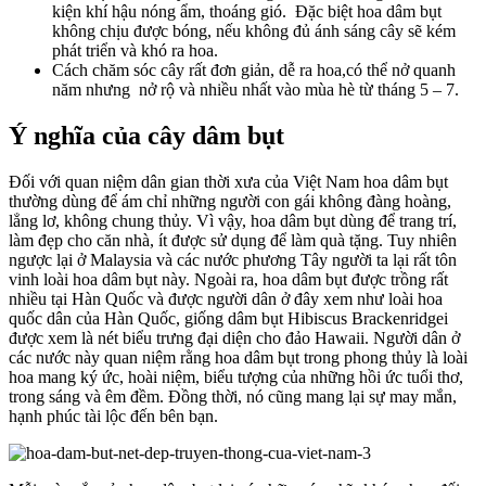
kiện khí hậu nóng ẩm, thoáng gió. Đặc biệt hoa dâm bụt
không chịu được bóng, nếu không đủ ánh sáng cây sẽ kém
phát triển và khó ra hoa.
Cách chăm sóc cây rất đơn giản, dễ ra hoa,có thể nở quanh
năm nhưng nở rộ và nhiều nhất vào mùa hè từ tháng 5 – 7.
Ý nghĩa của cây dâm bụt
Đối với quan niệm dân gian thời xưa của Việt Nam hoa dâm bụt
thường dùng để ám chỉ những người con gái không đàng hoàng,
lẳng lơ, không chung thủy. Vì vậy, hoa dâm bụt dùng để trang trí,
làm đẹp cho căn nhà, ít được sử dụng để làm quà tặng. Tuy nhiên
ngược lại ở Malaysia và các nước phương Tây người ta lại rất tôn
vinh loài hoa dâm bụt này. Ngoài ra, hoa dâm bụt được trồng rất
nhiều tại Hàn Quốc và được người dân ở đây xem như loài hoa
quốc dân của Hàn Quốc, giống dâm bụt Hibiscus Brackenridgei
được xem là nét biểu trưng đại diện cho đảo Hawaii. Người dân ở
các nước này quan niệm rằng hoa dâm bụt trong phong thủy là loài
hoa mang ký ức, hoài niệm, biểu tượng của những hồi ức tuổi thơ,
trong sáng và êm đềm. Đồng thời, nó cũng mang lại sự may mắn,
hạnh phúc tài lộc đến bên bạn.