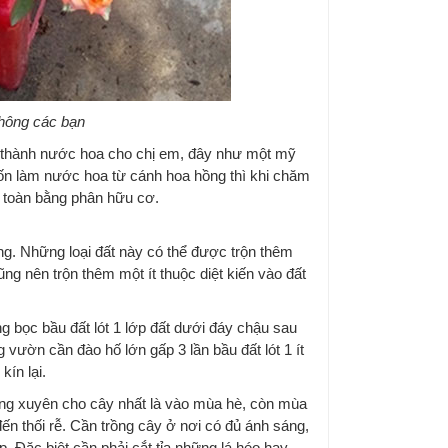
không các bạn
 thành nước hoa cho chị em, đây như một mỹ
ốn làm nước hoa từ cánh hoa hồng thì khi chăm
 toàn bằng phân hữu cơ.
ỡng. Những loại đất này có thể được trộn thêm
g nên trộn thêm một ít thuộc diệt kiến vào đất
g bọc bầu đất lót 1 lớp đất dưới đáy chậu sau
g vườn cần đào hố lớn gấp 3 lần bầu đất lót 1 ít
kín lại.
ng xuyên cho cây nhất là vào mùa hè, còn mùa
ến thối rễ. Cần trồng cây ở nơi có đủ ánh sáng,
. Đặc biệt cần phải cắt tỉa những lá héo hay