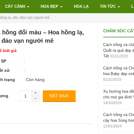
CÂY CẢNH
HOA ĐẸP
HOA LẠ
TIN TỨC
L
ồng lạ, độc đáo vạn người mê
CHĂM SÓC CÂ
 hồng đổi màu – Hoa hồng lạ,
 đáo vạn người mê
Cách trồng và ch
Quất ra quả đẹp 
 biết giá
Tết
01/11/2025
 SP
:
Cách trồng và C
ất xứ
:
hoa Baby đẹp xin
h trạng
: Còn hàng
01/11/2025
Xu hướng hoa tết
ượng
cho mọi gia đình 
14/10/2025
Cách trồng và C
cây hoa Súng tro
12/01/2024