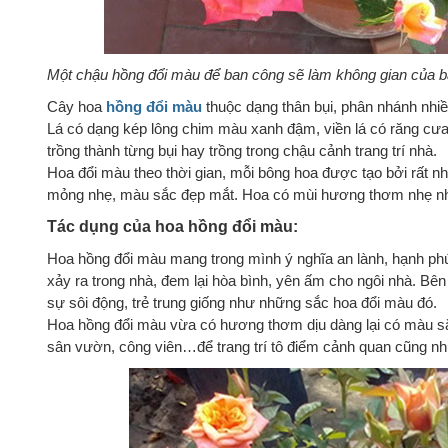
Một chậu hồng đổi màu để ban công sẽ làm không gian của bạn
Cây hoa
hồng đổi màu
thuộc dạng thân bụi, phân nhánh nhiều
Lá có dạng kép lông chim màu xanh đậm, viền lá có răng cư
trồng thành từng bụi hay trồng trong chậu cảnh trang trí nhà.
Hoa đổi màu theo thời gian, mỗi bông hoa được tạo bởi rất n
mỏng nhẹ, màu sắc đẹp mắt. Hoa có mùi hương thơm nhẹ n
Tác dụng của hoa hồng đổi màu:
Hoa hồng đổi màu mang trong mình ý nghĩa an lành, hạnh phúc
xảy ra trong nhà, đem lại hòa bình, yên ấm cho ngôi nhà. Bên
sự sôi động, trẻ trung giống như những sắc hoa đổi màu đó.
Hoa hồng đổi màu vừa có hương thơm dịu dàng lại có màu sắ
sân vườn, công viên…để trang trí tô điểm cảnh quan cũng nh