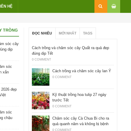
IÊN HỆ
Y TRỒNG
ĐỌC NHIỀU
MỚI NHẤT
TAGS
ăm sóc cây
Cách trồng và chăm sóc cây Quất ra quả đẹp
đúng dịp
đúng dịp Tết
0 COMMENT
hăm sóc
Cách trồng và chăm sóc cây lan Ý
h xắn
0 COMMENT
 2026 đẹp
Kỹ thuật trồng hoa tulip 27 ngày
Việt
trước Tết
0 COMMENT
hăm sóc
ng chậu
Chăm sóc cây Cà Chua Bi cho ra
quả quanh năm và không bị bệnh
0 COMMENT