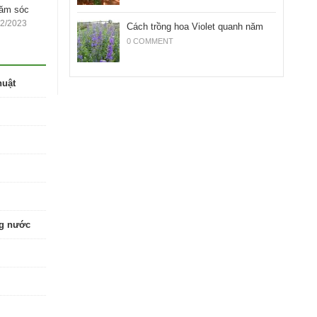
hăm sóc
12/2023
Cách trồng hoa Violet quanh năm
0 COMMENT
huật
ng nước