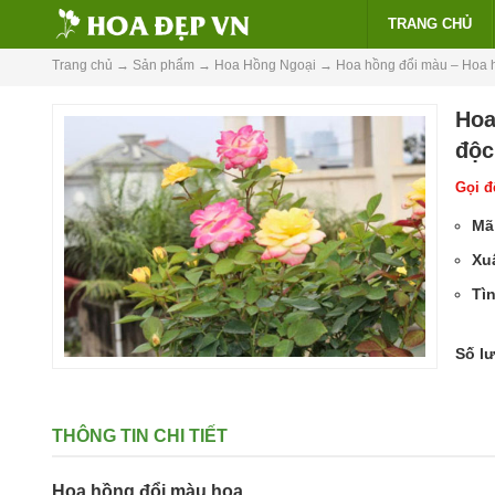
TRANG CHỦ
Trang chủ
→
Sản phẩm
→
Hoa Hồng Ngoại
→
Hoa hồng đổi màu – Hoa h
Hoa
độc
Gọi để
Mã
Xu
Tìn
Số l
THÔNG TIN CHI TIẾT
Hoa hồng đổi màu hoa