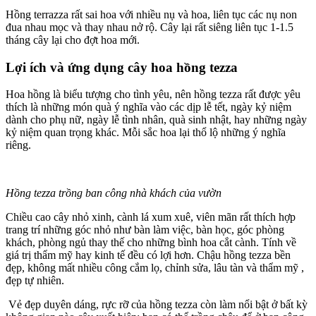
Hồng terrazza rất sai hoa với nhiều nụ và hoa, liên tục các nụ non
đua nhau mọc và thay nhau nở rộ. Cây lại rất siêng liên tục 1-1.5
tháng cây lại cho đợt hoa mới.
Lợi ích và ứng dụng cây hoa hồng tezza
Hoa hồng là biểu tượng cho tình yêu, nên hồng tezza rất được yêu
thích là những món quà ý nghĩa vào các dịp lễ tết, ngày kỷ niệm
dành cho phụ nữ, ngày lễ tình nhân, quà sinh nhật, hay những ngày
kỷ niệm quan trọng khác. Mỗi sắc hoa lại thổ lộ những ý nghĩa
riêng.
Hồng tezza trồng ban công nhà khách của vườn
Chiều cao cây nhỏ xinh, cành lá xum xuê, viên mãn rất thích hợp
trang trí những góc nhỏ như bàn làm việc, bàn học, góc phòng
khách, phòng ngủ thay thế cho những bình hoa cắt cành. Tính về
giá trị thẩm mỹ hay kinh tế đều có lợi hơn. Chậu hồng tezza bền
đẹp, không mất nhiều công cắm lọ, chỉnh sửa, lâu tàn và thẩm mỹ ,
đẹp tự nhiên.
Vẻ đẹp duyên dáng, rực rỡ của hồng tezza còn làm nổi bật ở bất kỳ