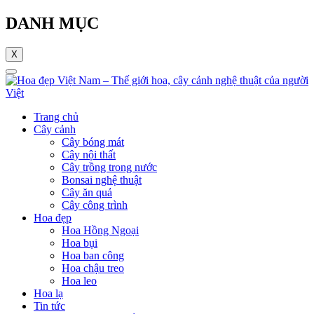
DANH MỤC
X
Trang chủ
Cây cảnh
Cây bóng mát
Cây nội thất
Cây trồng trong nước
Bonsai nghệ thuật
Cây ăn quả
Cây công trình
Hoa đẹp
Hoa Hồng Ngoại
Hoa bụi
Hoa ban công
Hoa chậu treo
Hoa leo
Hoa lạ
Tin tức