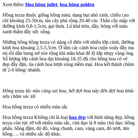
Xem thêm:
Hoa hồng juliet
,
hoa hồng golden
Hồng tezza thuộc giống hồng mini, dạng bụi nhỏ xinh, chiều cao
chỉ khoảng 25-50cm, tán cây phủ rộng 20-40 cm. Thân cây mập với
đường kính 0,8-1,5cm, gai thưa. Lá khá tròn, dầy, bóng với màu
xanh thẫm đầy sức sống.
Những bông hồng tezza có dáng cổ điển với nhiều lớp cánh, đường
kính hoa khoảng 2,5-5,5cm. Ở tâm các cánh hoa cuộn xoáy đầy ma
mị rồi dần bung nở xòe rộng khi mãn khai để lộ lớp nhụy vàng óng.
Số lượng lớp cánh hoa đạt khoảng 18-35 đủ cho bông hoa có vẻ
đẹp đầy đặn, rìa cánh hoa lượn sóng mềm mại. Hoa kết thành chùm
từ 2-6 bông/ nhánh.
Hồng tezza lúc nào cũng sai hoa, hết đợt hoa này đến đợt hoa khác
nếu chăm sóc tốt
Hoa hồng tezza có nhiều màu sắc
Hoa hồng tezza Không chỉ là loại
hoa đẹp
với hình dáng đẹp, hồng
tezza còn rực rỡ với nhiều màu sắc, chủ đạo là 8 màu chủ đạo: hồng
phấn, hồng đậm, đỏ đô, vàng chanh, cam, vàng cam, đỏ tươi, tím
hồng…. và nhiều sắc độ khác.