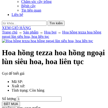
Chăm sóc cây trồng
Bệnh cây
Tin liên quan
Liên hệ
Tìm kiếm
XEM GIỎ HÀNG
Trang chủ
→
Sản phẩm
→
Hoa bụi
→
Hoa hồng tezza hoa hồng
ngoại lùn siêu hoa, hoa liên tục
Hoa hồng tezza hoa hồng ngoại
lùn siêu hoa, hoa liên tục
Gọi để biết giá
Mã SP
:
Xuất xứ
:
Tình trạng
: Còn hàng
Số lượng