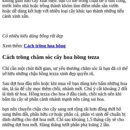
không gian nào cây xuất hiện: bạn có thể trồng chậu để ở ban công,
trước hiên nhà hoặc trồng thành khóm làm điểm nhấn sân vườn
hoặc dễ dàng kết hợp với nhiều loại cây khác tạo thành những tiểu
cảnh xinh xắn.
Có nhiều kiểu dáng bông rất đẹp
Xem thêm:
Cách trồng hoa hồng
Cách trồng chăm sóc cây hoa hồng tezza
Chỉ cần một chút thời gian, sự yêu thương chăm sóc là bạn đã có thể
sở hữu những chậu hồng tezza xinh đẹp quyến rũ.
Sau đợt hoa đầu tiên hoặc khi mua về bạn dùng kéo bấm những hoa
tàn, lá úa để cây mọc thêm chồi, nhánh mới. Chú ý cắt khoảng 2 đốt
lá tính từ hoa. Hồng tezza cho hoa ở đầu cành, chồi nách nên khi
bấm tỉa cây sẽ phân cành nhánh mạnh nên càng sai hoa.
bạn nên chuyển chậu cho cây sang nơi rộng rãi hơn đồng thời bổ
sung thêm đất, phân hữu cơ hoặc phân cá, phân vi sinh để chuẩn bị
dinh dưỡng cho đợt hoa mới. Chỉ sau khoảng 1,5 tháng cây sẽ cho
những đợt hoa mới. Hàng tháng tưới phân pha loãng 2 lần.