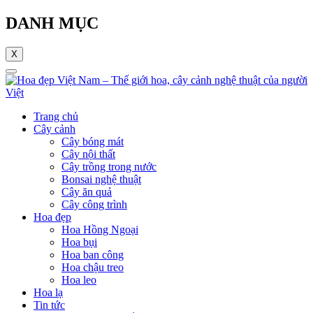
DANH MỤC
X
Trang chủ
Cây cảnh
Cây bóng mát
Cây nội thất
Cây trồng trong nước
Bonsai nghệ thuật
Cây ăn quả
Cây công trình
Hoa đẹp
Hoa Hồng Ngoại
Hoa bụi
Hoa ban công
Hoa chậu treo
Hoa leo
Hoa lạ
Tin tức