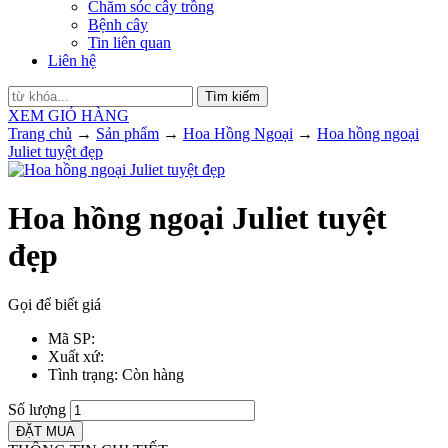
Chăm sóc cây trồng
Bệnh cây
Tin liên quan
Liên hệ
Tìm kiếm
XEM GIỎ HÀNG
Trang chủ
→
Sản phẩm
→
Hoa Hồng Ngoại
→
Hoa hồng ngoại
Juliet tuyệt đẹp
Hoa hồng ngoại Juliet tuyệt
đẹp
Gọi để biết giá
Mã SP
:
Xuất xứ
:
Tình trạng
: Còn hàng
Số lượng