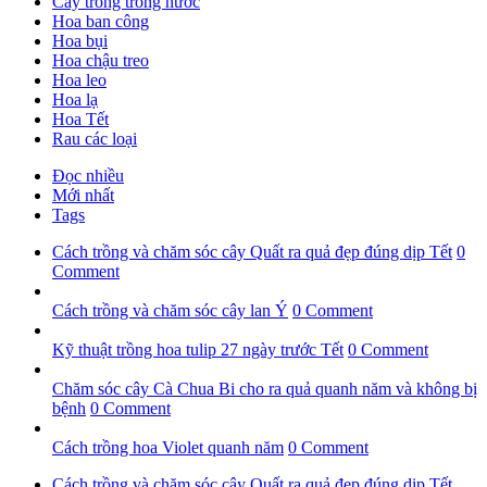
Cây trồng trong nước
Hoa ban công
Hoa bụi
Hoa chậu treo
Hoa leo
Hoa lạ
Hoa Tết
Rau các loại
Đọc nhiều
Mới nhất
Tags
Cách trồng và chăm sóc cây Quất ra quả đẹp đúng dịp Tết
0
Comment
Cách trồng và chăm sóc cây lan Ý
0 Comment
Kỹ thuật trồng hoa tulip 27 ngày trước Tết
0 Comment
Chăm sóc cây Cà Chua Bi cho ra quả quanh năm và không bị
bệnh
0 Comment
Cách trồng hoa Violet quanh năm
0 Comment
Cách trồng và chăm sóc cây Quất ra quả đẹp đúng dịp Tết