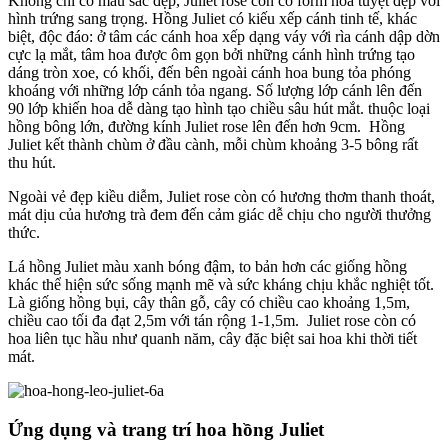
Không chỉ có màu sắc đẹp, Juliet rose còn có form hoa tuyệt đẹp với
hình trứng sang trọng. Hồng Juliet có kiếu xếp cánh tinh tế, khác
biệt, độc đáo: ở tâm các cánh hoa xếp dạng váy với rìa cánh dập dờn
cực lạ mắt, tâm hoa được ôm gọn bởi những cánh hình trứng tạo
dáng tròn xoe, có khối, đến bên ngoài cánh hoa bung tỏa phóng
khoáng với những lớp cánh tỏa ngang. Số lượng lớp cánh lên đến
90 lớp khiến hoa dễ dàng tạo hình tạo chiều sâu hút mắt. thuộc loại
hồng bông lớn, đường kính Juliet rose lên đến hơn 9cm. Hồng
Juliet kết thành chùm ở đầu cành, mỗi chùm khoảng 3-5 bông rất
thu hút.
Ngoài vẻ đẹp kiều diễm, Juliet rose còn có hương thơm thanh thoát,
mát dịu của hương trà đem đến cảm giác dễ chịu cho người thưởng
thức.
Lá hồng Juliet màu xanh bóng đậm, to bản hơn các giống hồng
khác thể hiện sức sống mạnh mẽ và sức kháng chịu khắc nghiệt tốt.
Là giống hồng bụi, cây thân gỗ, cây có chiều cao khoảng 1,5m,
chiều cao tối đa đạt 2,5m với tán rộng 1-1,5m. Juliet rose còn có
hoa liên tục hầu như quanh năm, cây đặc biệt sai hoa khi thời tiết
mát.
Ứng dụng và trang trí hoa hồng Juliet