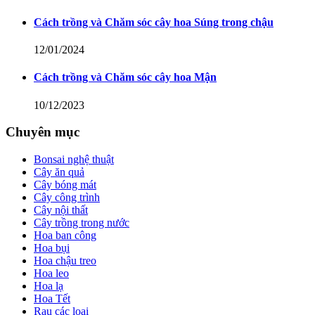
Cách trồng và Chăm sóc cây hoa Súng trong chậu
12/01/2024
Cách trồng và Chăm sóc cây hoa Mận
10/12/2023
Chuyên mục
Bonsai nghệ thuật
Cây ăn quả
Cây bóng mát
Cây công trình
Cây nội thất
Cây trồng trong nước
Hoa ban công
Hoa bụi
Hoa chậu treo
Hoa leo
Hoa lạ
Hoa Tết
Rau các loại