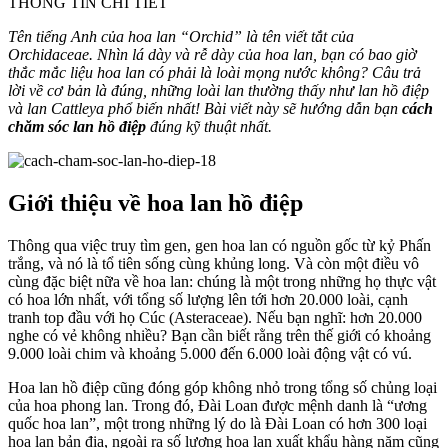
THÔNG TIN CHI TIẾT
Tên tiếng Anh của hoa lan “Orchid” là tên viết tắt của
Orchidaceae. Nhìn lá dày và rễ dày của hoa lan, bạn có bao giờ
thắc mắc liệu hoa lan có phải là loài mọng nước không? Câu trả
lời về cơ bản là đúng, những loài lan thường thấy như lan hồ điệp
và lan Cattleya phổ biến nhất! Bài viết này sẽ hướng dẫn bạn
cách
chăm sóc lan hồ điệp
đúng kỹ thuật nhất.
Giới thiệu về hoa lan hồ điệp
Thông qua việc truy tìm gen, gen hoa lan có nguồn gốc từ kỷ Phấn
trắng, và nó là tổ tiên sống cùng khủng long. Và còn một điều vô
cùng đặc biệt nữa về hoa lan: chúng là một trong những họ thực vật
có hoa lớn nhất, với tổng số lượng lên tới hơn 20.000 loài, cạnh
tranh top đầu với họ Cúc (Asteraceae). Nếu bạn nghĩ: hơn 20.000
nghe có vẻ không nhiều? Bạn cần biết rằng trên thế giới có khoảng
9.000 loài chim và khoảng 5.000 đến 6.000 loài động vật có vú.
Hoa lan hồ điệp cũng đóng góp không nhỏ trong tổng số chủng loại
của hoa phong lan. Trong đó, Đài Loan được mệnh danh là “ương
quốc hoa lan”, một trong những lý do là Đài Loan có hơn 300 loại
hoa lan bản địa, ngoài ra số lượng hoa lan xuất khẩu hàng năm cũng