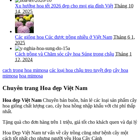
Xu hướng hoa tết 2026 đẹp cho mọi gia đình Việt
Tháng 10
14, 2025
Các giống hoa Cúc được trồng nhiều ở Việt Nam
Tháng 6 1,
2025
Cách trồng và Chăm sóc cây hoa Súng trong chậu
Tháng 1
12, 2024
cach trong hoa mimosa
các loại hoa chậu treo tuyệt đẹp
cây hoa
mimosa
hoa mimosa
Chuyên trang Hoa đẹp Việt Nam
Hoa đẹp Việt Nam
Chuyên bán buôn, bán lẻ các loại sản phẩm cây
hoa giống chất lượng cao, cây hoa hồng nhập khẩu với chi phí thấp
nhất.
Tặng quà cho đơn hàng trên 1 triệu, giá tốt cho khách quen và đại lý
Hoa Đẹp Việt Nam tư vấn về cây trồng cũng như bệnh cây một
cách tốt nhất cho nhưng người yêu Hoa Cây Cảnh