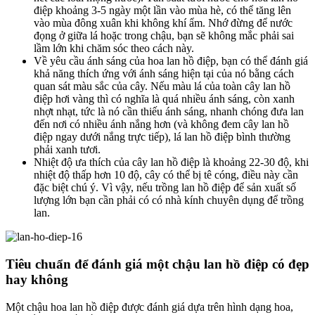
điệp khoảng 3-5 ngày một lần vào mùa hè, có thể tăng lên
vào mùa đông xuân khi không khí ẩm. Nhớ đừng để nước
đọng ở giữa lá hoặc trong chậu, bạn sẽ không mắc phải sai
lầm lớn khi chăm sóc theo cách này.
Về yêu cầu ánh sáng của hoa lan hồ điệp, bạn có thể đánh giá
khả năng thích ứng với ánh sáng hiện tại của nó bằng cách
quan sát màu sắc của cây. Nếu màu lá của toàn cây lan hồ
điệp hơi vàng thì có nghĩa là quá nhiều ánh sáng, còn xanh
nhợt nhạt, tức là nó cần thiếu ánh sáng, nhanh chóng đưa lan
đến nơi có nhiều ánh nắng hơn (và không đem cây lan hồ
điệp ngay dưới nắng trực tiếp), lá lan hồ điệp bình thường
phải xanh tươi.
Nhiệt độ ưa thích của cây lan hồ điệp là khoảng 22-30 độ, khi
nhiệt độ thấp hơn 10 độ, cây có thể bị tê cóng, điều này cần
đặc biệt chú ý. Vì vậy, nếu trồng lan hồ điệp để sản xuất số
lượng lớn bạn cần phải có có nhà kính chuyên dụng để trồng
lan.
Tiêu chuẩn để đánh giá một chậu lan hồ điệp có đẹp
hay không
Một chậu hoa lan hồ điệp được đánh giá dựa trên hình dạng hoa,