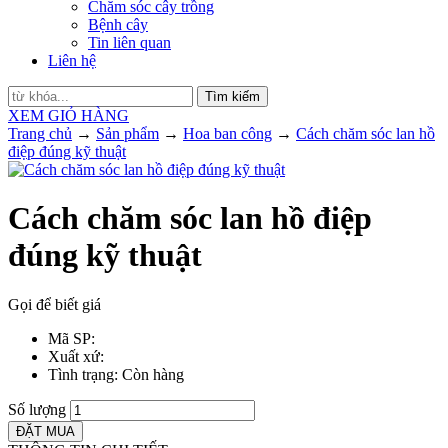
Chăm sóc cây trồng
Bệnh cây
Tin liên quan
Liên hệ
Tìm kiếm
XEM GIỎ HÀNG
Trang chủ
→
Sản phẩm
→
Hoa ban công
→
Cách chăm sóc lan hồ
điệp đúng kỹ thuật
Cách chăm sóc lan hồ điệp
đúng kỹ thuật
Gọi để biết giá
Mã SP
:
Xuất xứ
:
Tình trạng
: Còn hàng
Số lượng