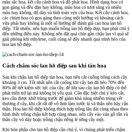
màu sắc hoa, kết cấu cánh hoa và độ phát hoa. Hình dạng hoa có
gọn gàng và đều đặn hay không, màu hoa có tươi sáng và nhiều
màu hay không, độ dày và tính toàn vẹn của hoa. Kết cấu cánh hoa,
các chùm hoa có gọn gàng theo cùng một hướng và khoảng cách
vừa phải hay không là một số hướng để đánh giá cao hoa lan hồ
điệp. Tất nhiên, nếu bạn muốn trồng lan hồ điệp đẹp, bạn phải chú ý
đến những điều này. Không nên đặt quả chín gần chậu lan vì quả sẽ
giải phóng khí ethylene, cuối cùng sẽ đẩy nhanh quá trình héo của
hoa lan hồ điệp.
Cách chăm sóc lan hồ điệp sau khi tàn hoa
Sau khi chậu lan hồ điệp tàn hoa, bạn nên cắt cuống bông cách cây
khoảng 3 cm. Tốt nhất nên cắt cuống khi cây lan đã héo 70% đến
80% để tiết kiệm sức lực của cây, để lứa sau cây lan hồ điệp có thể
phát triển trở lại mà không bị yếu quá. Cần đặc biệt chú ý kéo cắt,
keo cần được khử trùng trước để giảm khả năng nhiễm trùng vết
thương ở cây, khi cắt rất dễ vô tình làm xước lá và thân nên hãy cẩn
thận. Hoa lan hồ điệp không thích hợp trồng lâu dài cùng nhau theo
hình thức trồng chậu kết hợp cùng nhau, nên cấy vào ván gỗ rắn và
thân cây vỏ dày hoặc trồng chậu riêng lẻ từng cây một.
Khi bón phân cho lan hồ điệp cần chú ý, vì chúng phát triển chậm