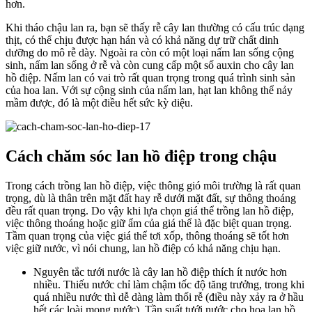
hơn.
Khi tháo chậu lan ra, bạn sẽ thấy rễ cây lan thường có cấu trúc dạng
thịt, có thể chịu được hạn hán và có khả năng dự trữ chất dinh
dưỡng do mô rễ dày. Ngoài ra còn có một loại nấm lan sống cộng
sinh, nấm lan sống ở rễ và còn cung cấp một số auxin cho cây lan
hồ điệp. Nấm lan có vai trò rất quan trọng trong quá trình sinh sản
của hoa lan. Với sự cộng sinh của nấm lan, hạt lan không thể nảy
mầm được, đó là một điều hết sức kỳ diệu.
Cách chăm sóc lan hồ điệp trong chậu
Trong cách trồng lan hồ điệp, việc thông gió môi trường là rất quan
trọng, dù là thân trên mặt đất hay rễ dưới mặt đất, sự thông thoáng
đều rất quan trọng. Do vậy khi lựa chọn giá thể trồng lan hồ điệp,
việc thông thoáng hoặc giữ ẩm của giá thể là đặc biệt quan trọng.
Tầm quan trọng của việc giá thể tơi xốp, thông thoáng sẽ tốt hơn
việc giữ nước, vì nói chung, lan hồ điệp có khả năng chịu hạn.
Nguyên tắc tưới nước là cây lan hồ điệp thích ít nước hơn
nhiều. Thiếu nước chỉ làm chậm tốc độ tăng trưởng, trong khi
quá nhiều nước thì dễ dàng làm thối rễ (điều này xảy ra ở hầu
hết các loài mọng nước). Tần suất tưới nước cho hoa lan hồ