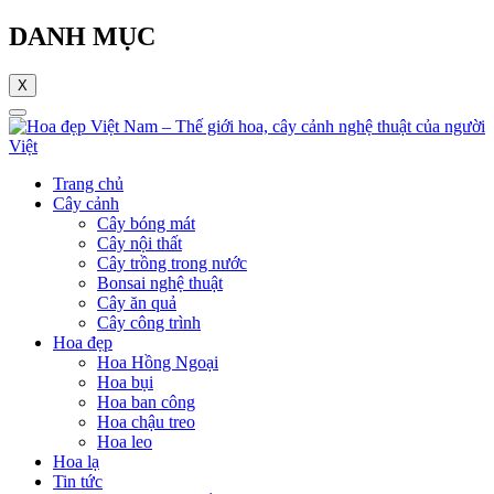
DANH MỤC
X
Trang chủ
Cây cảnh
Cây bóng mát
Cây nội thất
Cây trồng trong nước
Bonsai nghệ thuật
Cây ăn quả
Cây công trình
Hoa đẹp
Hoa Hồng Ngoại
Hoa bụi
Hoa ban công
Hoa chậu treo
Hoa leo
Hoa lạ
Tin tức