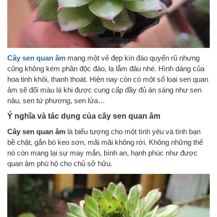
Cây sen quan âm
mang một vẻ đẹp kín đáo quyến rũ nhưng
cũng không kém phần độc đáo, lạ lẫm đâu nhé. Hình dáng của
hoa tinh khôi, thanh thoát. Hiện nay còn có một số loại sen quan
âm sẽ đổi màu lá khi được cung cấp đầy đủ án sáng như sen
nâu, sen tứ phương, sen lửa…
Ý nghĩa và tác dụng của cây sen quan âm
Cây sen quan âm
là biểu tượng cho một tình yêu và tình bạn
bề chặt, gắn bó keo sơn, mãi mãi không rời. Không những thế
nó còn mang lại sự may mắn, bình an, hạnh phúc như được
quan âm phù hộ cho chủ sở hữu.