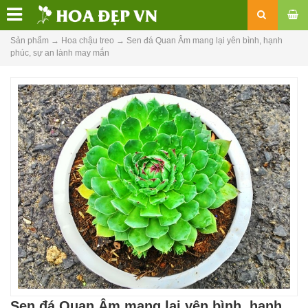
Sản phẩm
→
Hoa chậu treo
→
Sen đá Quan Âm mang lại yên bình, hạnh
phúc, sự an lành may mắn
Sen đá Quan Âm mang lại yên bình, hạnh