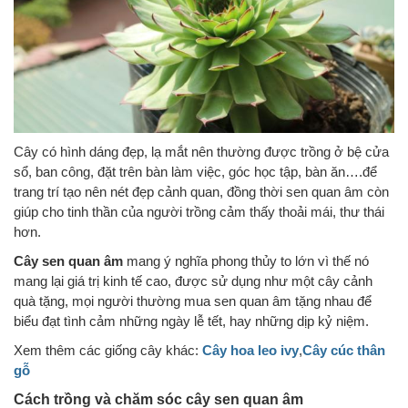
Cây có hình dáng đẹp, lạ mắt nên thường được trồng ở bệ cửa
sổ, ban công, đặt trên bàn làm việc, góc học tập, bàn ăn….để
trang trí tạo nên nét đẹp cảnh quan, đồng thời sen quan âm còn
giúp cho tinh thần của người trồng cảm thấy thoải mái, thư thái
hơn.
Cây sen quan âm
mang ý nghĩa phong thủy to lớn vì thế nó
mang lại giá trị kinh tế cao, được sử dụng như một cây cảnh
quà tặng, mọi người thường mua sen quan âm tặng nhau để
biểu đạt tình cảm những ngày lễ tết, hay những dịp kỷ niệm.
Xem thêm các giống cây khác:
Cây hoa leo ivy
,
Cây cúc thân
gỗ
Cách trồng và chăm sóc cây sen quan âm