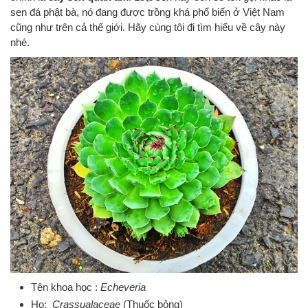
sen đá phật bà, nó đang được trồng khá phổ biến ở Việt Nam
cũng như trên cả thế giới. Hãy cùng tôi đi tìm hiểu về cây này
nhé.
Tên khoa học :
Echeveria
Họ:
Crassualaceae
(Thuốc bỏng)