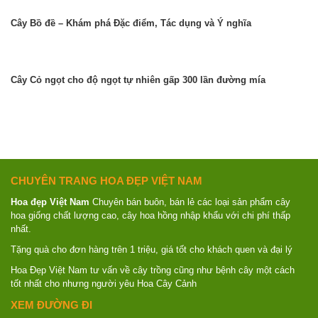
Cây Bồ đề – Khám phá Đặc điểm, Tác dụng và Ý nghĩa
Cây Cỏ ngọt cho độ ngọt tự nhiên gấp 300 lần đường mía
CHUYÊN TRANG HOA ĐẸP VIỆT NAM
Hoa đẹp Việt Nam
Chuyên bán buôn, bán lẻ các loại sản phẩm cây
hoa giống chất lượng cao, cây hoa hồng nhập khẩu với chi phí thấp
nhất.
Tặng quà cho đơn hàng trên 1 triệu, giá tốt cho khách quen và đại lý
Hoa Đẹp Việt Nam tư vấn về cây trồng cũng như bệnh cây một cách
tốt nhất cho nhưng người yêu Hoa Cây Cảnh
XEM ĐƯỜNG ĐI