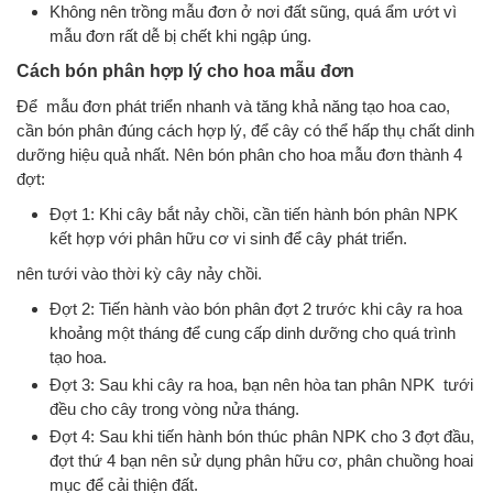
Không nên trồng mẫu đơn ở nơi đất sũng, quá ẩm ướt vì
mẫu đơn rất dễ bị chết khi ngập úng.
Cách bón phân hợp lý cho hoa mẫu đơn
Để mẫu đơn phát triển nhanh và tăng khả năng tạo hoa cao,
cần bón phân đúng cách hợp lý, để cây có thể hấp thụ chất dinh
dưỡng hiệu quả nhất. Nên bón phân cho hoa mẫu đơn thành 4
đợt:
Đợt 1: Khi cây bắt nảy chồi, cần tiến hành bón phân NPK
kết hợp với phân hữu cơ vi sinh để cây phát triển.
nên tưới vào thời kỳ cây nảy chồi.
Đợt 2: Tiến hành vào bón phân đợt 2 trước khi cây ra hoa
khoảng một tháng để cung cấp dinh dưỡng cho quá trình
tạo hoa.
Đợt 3: Sau khi cây ra hoa, bạn nên hòa tan phân NPK tưới
đều cho cây trong vòng nửa tháng.
Đợt 4: Sau khi tiến hành bón thúc phân NPK cho 3 đợt đầu,
đợt thứ 4 bạn nên sử dụng phân hữu cơ, phân chuồng hoai
mục để cải thiện đất.