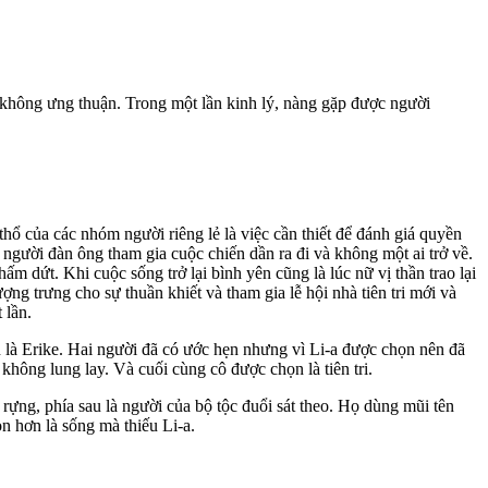
hông ưng thuận. Trong một lần kinh lý, nàng gặp được người
 thổ của các nhóm người riêng lẻ là việc cần thiết để đánh giá quyền
 người đàn ông tham gia cuộc chiến dần ra đi và không một ai trở về.
ấm dứt. Khi cuộc sống trở lại bình yên cũng là lúc nữ vị thần trao lại
ng trưng cho sự thuần khiết và tham gia lễ hội nhà tiên tri mới và
 lần.
ên là Erike. Hai người đã có ước hẹn nhưng vì Li-a được chọn nên đã
không lung lay. Và cuối cùng cô được chọn là tiên tri.
 rựng, phía sau là người của bộ tộc đuổi sát theo. Họ dùng mũi tên
n hơn là sống mà thiếu Li-a.