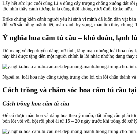
Lấy hết sức lực cuối cùng Li-a dùng cây trượng chống xuống đất rồi 
tộc nhìn thấy cảnh tượng kì lạ cũng thôi không rượt đuổi Erike nữa.
Erike chứng kiến cảnh người yêu hi sinh vì mình đã luôn dằn vặt bản t
đổi với sắc hồng mãnh liệt, màu xanh hy vọng, màu tím thủy chung. 
Ý nghĩa hoa cẩm tú cầu – khó đoán, lạnh l
Dù mang vẻ đẹp duyên dáng, nữ tính, lãng mạn nhưng loài hoa này lại t
này khi được tặng đến một người chính là lời nhắc nhở họ đang thay đ
Ngoài ra, loài hoa này cũng tượng trưng cho lời xin lỗi chân thành và
Cách trồng và chăm sóc hoa cẩm tú cầu tạ
Cách trồng hoa cẩm tú cầu
Để có được màu hoa và dáng hoa theo ý muốn, đất trồng cần phải tơi
bón lót với vôi bột rồi phơi ải từ 15 – 20 ngày trước khi trồng để xử 