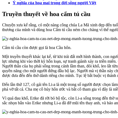
Ý nghĩa của hoa mai trong đời sống người Việt
Truyền thuyết về hoa cẩm tú cầu
Chuyện xưa kể rằng, có một nàng công chúa La Mã xinh đẹp đến tuổ
thương của mình và dùng hoa Cẩm tú cầu ném cho chàng vì thế người
Cẩm tú cầu còn được gọi là hoa Cầu hôn.
Một truyền thuyết khác lại kể, từ khi trái đất mới hình thành, con ngư
lực nhưng khi vào thời kỳ hỗn loạn, sự tranh giành xảy ra triền miên
Người thân của họ phải sống trong cảnh lầm than, đói khổ, leo lắt từn
quyền năng cho một người đứng đầu bộ lạc. Người mà vị thần này chọn 
được đưa đến đến thờ dành riêng cho mình. Tục lệ bắt buộc vị thánh nà
Đến lần thứ 127, cô gái tên Li-a là một trong số người được chọn làm
phá vỡ tất cả. Cha mẹ cô hủy hôn ước và bắt cô tham gia vì đây là ni
Vì quá đau khổ, Erike đã rời bỏ bộ tộc, còn Li-a sống trong đến thờ s
sắc nhọn bắn vào Erike nhưng Li-a đã đỡ mũi tên thay anh, và bảo an