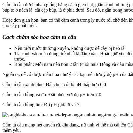
Cẩm tú cầu được nhân giống bằng cách gieo hạt, giâm cành nhưng ph
búp to ở nách lá, cắt cặp búp, là ở phía dưới. Sau đó, ngân trong n
Hoặc đơn giản hơn, bạn có thể cắm cành trong ly nước rồi chờ đến khi
cho cây phát triển.
Cách chăm sóc hoa cẩm tú cầu
Nên tưới nước thường xuyên, không được để cây bị héo lá.
Tỉa cành vào mùa đông, trễ nhất là đầu xuân. Hoặc giữ yên đến
trước.
Bón phân: Mỗi năm nên bón 2 lần (cuối mùa Đông và đầu mùa 
Ngoài ra, để có được màu hoa như ý các bạn nên lưu ý độ pH của đất
Cẩm tú cầu xanh blue: Đất chua có độ pH thấp hơn 6.0
Cẩm tú cầu hồng và đỏ: Đất phèn với độ pH trên 7.0
Cẩm tú cầu hồng tím: Độ pH giữa 6 và 7.
Cẩm tú cầu mang nét quyến rũ, dịu dàng, nữ tính vì thế mà cái tên 
thêm yêu.