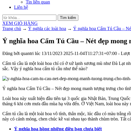
Tin liên quan
Liên hệ
Tìm kiếm
XEM GIỎ HÀNG
Trang chủ
→
Ý nghĩa các loài hoa
→
Ý nghĩa hoa Cẩm Tú Cầu – Nét
Ý nghĩa hoa Cẩm Tú Cầu – Nét đẹp mong m
Đăng bởi
quantri
lúc
13/11/2023
2025-11-04T11:27:31+07:00
- Lượt
Cẩm tú cầu là một loài hoa chỉ có ở xứ lạnh sương mù như Đà Lạt nh
sắc. Vậy ý nghĩa hoa cẩm tú cầu như thế nào?
Ý nghĩa hoa Cẩm Tú Cầu – Nét đẹp mong manh tượng trưng cho tìn
Loài hoa này xuất hiện đầu tiên tại 3 quốc gia Nhật Bản, Trung Q
tháng 6 khi cơn mưa đầu mùa hạ vừa đến. Ở Việt Nam, loài hoa này m
Cẩm tú cầu là một loài hoa vô tính, thân mộc, lúc đầu có màu trắng
này có cánh mỏng, chen chúc kề vai nhau tạo thành chùm tròn. Tất cả
Ý nghĩa hoa hồng những điều bạn chưa biết