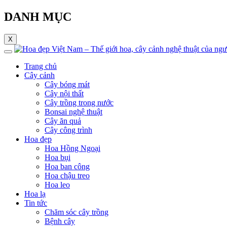
DANH MỤC
X
Trang chủ
Cây cảnh
Cây bóng mát
Cây nội thất
Cây trồng trong nước
Bonsai nghệ thuật
Cây ăn quả
Cây công trình
Hoa đẹp
Hoa Hồng Ngoại
Hoa bụi
Hoa ban công
Hoa chậu treo
Hoa leo
Hoa lạ
Tin tức
Chăm sóc cây trồng
Bệnh cây