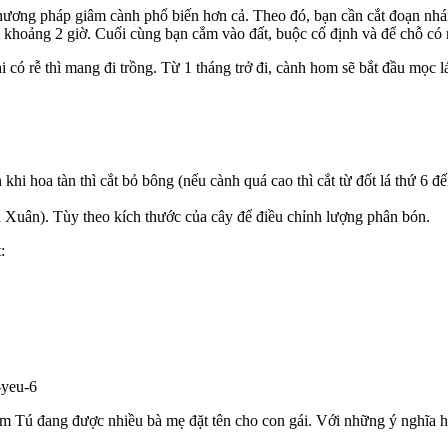
ương pháp giâm cành phổ biến hơn cả. Theo đó, bạn cần cắt đoạn nhá
ước khoảng 2 giờ. Cuối cùng bạn cắm vào đất, buộc cố định và để chỗ c
 có rễ thì mang đi trồng. Từ 1 tháng trở đi, cành hom sẽ bắt đầu mọc lá
 khi hoa tàn thì cắt bỏ bông (nếu cành quá cao thì cắt từ đốt lá thứ 
Xuân). Tùy theo kích thước của cây để điều chỉnh lượng phân bón.
:
Cẩm Tú đang được nhiều bà mẹ đặt tên cho con gái. Với những ý nghĩa 