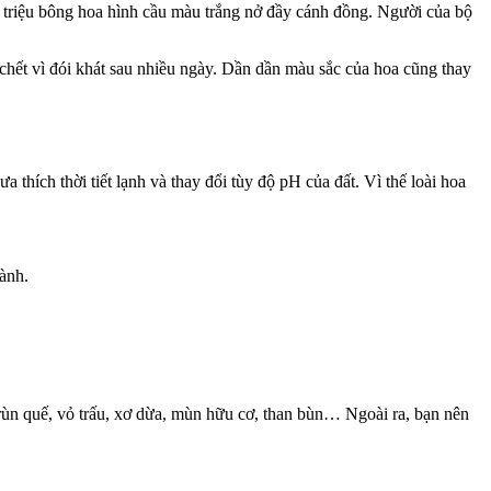
g triệu bông hoa hình cầu màu trắng nở đầy cánh đồng. Người của bộ
ã chết vì đói khát sau nhiều ngày. Dần dần màu sắc của hoa cũng thay
 thích thời tiết lạnh và thay đổi tùy độ pH của đất. Vì thế loài hoa
hành.
trùn quế, vỏ trấu, xơ dừa, mùn hữu cơ, than bùn… Ngoài ra, bạn nên