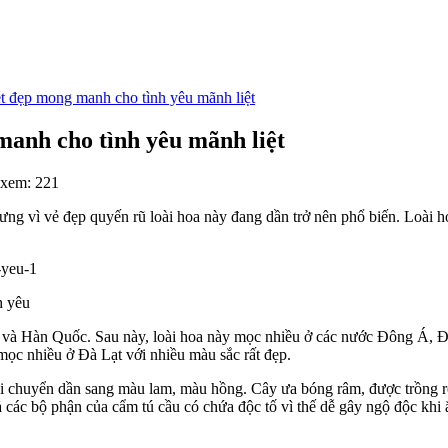
 đẹp mong manh cho tình yêu mãnh liệt
anh cho tình yêu mãnh liệt
 xem: 221
ưng vì vẻ đẹp quyến rũ loài hoa này đang dần trở nên phổ biến. Loài 
h yêu
uốc và Hàn Quốc. Sau này, loài hoa này mọc nhiều ở các nước Đông Á
ọc nhiều ở Đà Lạt với nhiều màu sắc rất đẹp.
 rồi chuyển dần sang màu lam, màu hồng. Cây ưa bóng râm, được trồng 
 các bộ phận của cẩm tú cầu có chứa độc tố vì thế dễ gây ngộ độc khi 