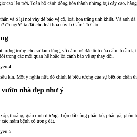
giơ cao lên trời. Toàn bộ cánh đồng hóa thành những bụi cây cao, hàn
hân và ở lại nơi vày để bảo vệ cô, loài hoa trắng tinh khiết. Và anh đ
Từ đó người ta đặt cho loài hoa này là Cẩm Tú Cầu.
ùng
ượng trưng cho sự lạnh lùng, vô cảm bởi đặc tính của cẩm tú cầu lại ưa
ổi trong các mối quan hệ hoặc lời cảnh báo về sự thay đổi.
 sâu kín. Một ý nghĩa nữa đó chính là biểu tượng của sự biết ơn chân t
i vườn nhà đẹp như ý
 xốp, thoáng, giàu dinh dưỡng. Trộn đất cùng phân bò, phân gà, phân 
lý các mầm bệnh có trong đất.