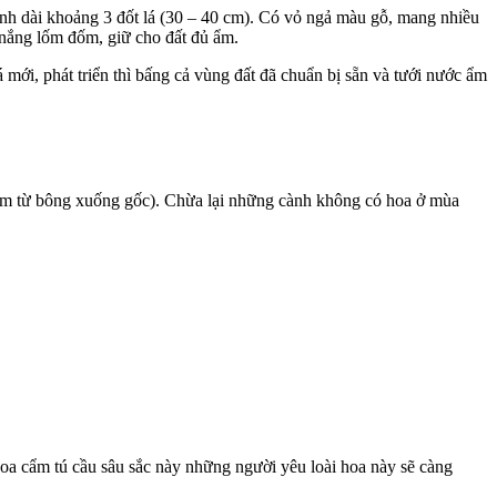
nh dài khoảng 3 đốt lá (30 – 40 cm). Có vỏ ngả màu gỗ, mang nhiều
ó nắng lốm đốm, giữ cho đất đủ ẩm.
 mới, phát triển thì bấng cả vùng đất đã chuẩn bị sẵn và tưới nước ẩm
6 đếm từ bông xuống gốc). Chừa lại những cành không có hoa ở mùa
hoa cẩm tú cầu sâu sắc này những người yêu loài hoa này sẽ càng