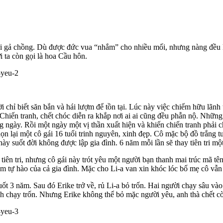
i gả chồng. Dù được đức vua “nhắm” cho nhiều mối, nhưng nàng đều k
 ta còn gọi là hoa Cầu hôn.
ời chỉ biết săn bắn và hái lượm để tồn tại. Lúc này việc chiếm hữu lãnh
. Chiến tranh, chết chóc diễn ra khắp nơi ai ai cũng đều phẫn nộ. Những
g ngày. Rồi một ngày một vị thần xuất hiện và khiến chiến tranh phải ch
lại một cô gái 16 tuổi trinh nguyên, xinh đẹp. Cô mặc bộ đồ trắng tượ
y suốt đời không được lập gia đình. 6 năm mỗi lần sẽ thay tiên tri một
 tiên tri, nhưng cô gái này trót yêu một người bạn thanh mai trúc mã t
ềm tự hào của cả gia đình. Mặc cho Li-a van xin khóc lóc bố mẹ cô vẫn 
uốt 3 năm. Sau đó Erike trở về, rủ Li-a bỏ trốn. Hai người chạy sâu vào
h chạy trốn. Nhưng Erike không thể bỏ mặc người yêu, anh thà chết cò