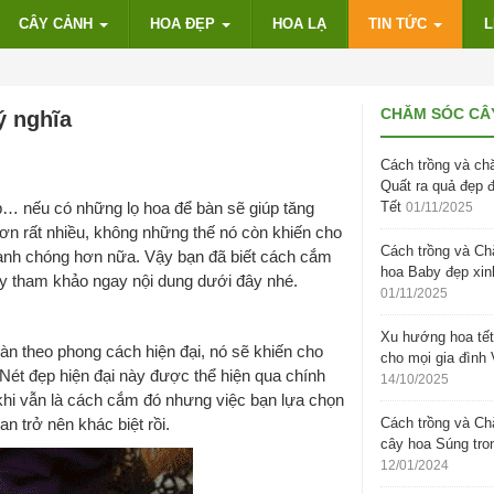
CÂY CẢNH
HOA ĐẸP
HOA LẠ
TIN TỨC
L
CHĂM SÓC CÂ
ý nghĩa
Cách trồng và ch
Quất ra quả đẹp 
p… nếu có những lọ hoa để bàn sẽ giúp tăng
Tết
01/11/2025
hơn rất nhiều, không những thế nó còn khiến cho
Cách trồng và C
nhanh chóng hơn nữa. Vậy bạn đã biết cách cắm
hoa Baby đẹp xin
ãy tham khảo ngay nội dung dưới đây nhé.
01/11/2025
Xu hướng hoa tết
àn theo phong cách hiện đại, nó sẽ khiến cho
cho mọi gia đình 
 Nét đẹp hiện đại này được thể hiện qua chính
14/10/2025
 khi vẫn là cách cắm đó nhưng việc bạn lựa chọn
n trở nên khác biệt rồi.
Cách trồng và C
cây hoa Súng tro
12/01/2024