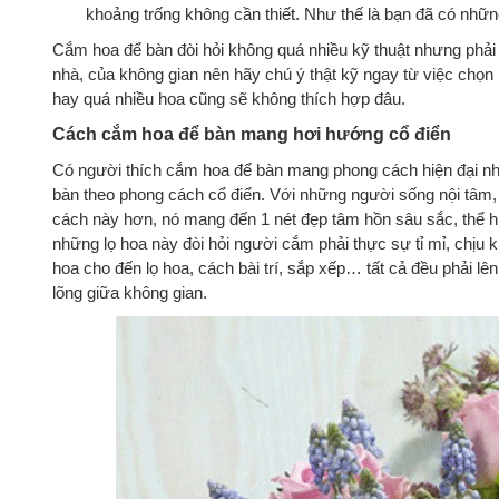
khoảng trống không cần thiết. Như thế là bạn đã có những
Cắm hoa để bàn đòi hỏi không quá nhiều kỹ thuật nhưng phải 
nhà, của không gian nên hãy chú ý thật kỹ ngay từ việc chọn
hay quá nhiều hoa cũng sẽ không thích hợp đâu.
Cách cắm hoa để bàn mang hơi hướng cổ điển
Có người thích cắm hoa để bàn mang phong cách hiện đại nh
bàn theo phong cách cổ điển. Với những người sống nội tâm
cách này hơn, nó mang đến 1 nét đẹp tâm hồn sâu sắc, thể hi
những lọ hoa này đòi hỏi người cắm phải thực sự tỉ mỉ, chịu 
hoa cho đến lọ hoa, cách bài trí, sắp xếp… tất cả đều phải l
lõng giữa không gian.