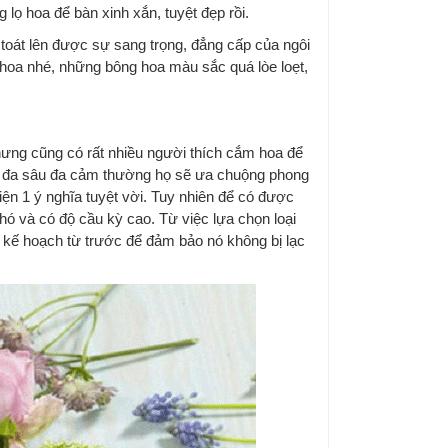
 lọ hoa để bàn xinh xắn, tuyệt đẹp rồi.
toát lên được sự sang trọng, đẳng cấp của ngôi
 hoa nhé, những bông hoa màu sắc quá lòe loẹt,
ưng cũng có rất nhiều người thích cắm hoa để
, đa sâu đa cảm thường họ sẽ ưa chuộng phong
ện 1 ý nghĩa tuyệt vời. Tuy nhiên để có được
khó và có độ cầu kỳ cao. Từ việc lựa chọn loại
ên kế hoạch từ trước để đảm bảo nó không bị lạc