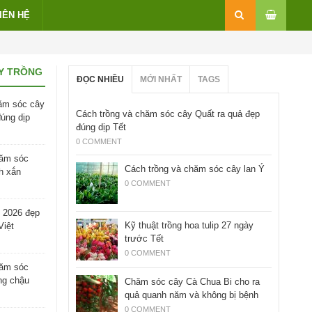
IÊN HỆ
Y TRỒNG
ĐỌC NHIỀU
MỚI NHẤT
TAGS
ăm sóc cây
Cách trồng và chăm sóc cây Quất ra quả đẹp
đúng dịp
đúng dịp Tết
0 COMMENT
hăm sóc
Cách trồng và chăm sóc cây lan Ý
h xắn
0 COMMENT
 2026 đẹp
Kỹ thuật trồng hoa tulip 27 ngày
Việt
trước Tết
0 COMMENT
hăm sóc
ng chậu
Chăm sóc cây Cà Chua Bi cho ra
quả quanh năm và không bị bệnh
0 COMMENT