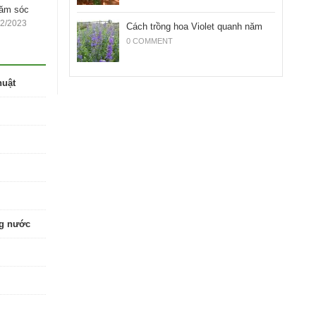
hăm sóc
12/2023
Cách trồng hoa Violet quanh năm
0 COMMENT
huật
ng nước