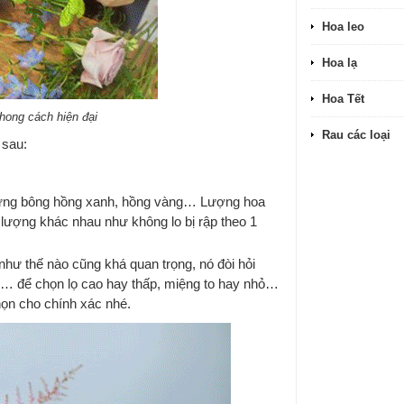
Hoa leo
Hoa lạ
Hoa Tết
ong cách hiện đại
Rau các loại
 sau:
 những bông hồng xanh, hồng vàng… Lượng hoa
 lượng khác nhau như không lo bị rập theo 1
như thế nào cũng khá quan trọng, nó đòi hỏi
o… để chọn lọ cao hay thấp, miệng to hay nhỏ…
họn cho chính xác nhé.