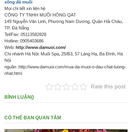
xông đá muối
Mọi chi tiết xin liên hệ
CÔNG TY TNHH MUỐI HỒNG QAT
149 Nguyễn Văn Linh, Phường Nam Dương, Quận Hải Châu,
TP. Đà Nẵng
Tel/Fax: 05113582828
Hotline: 0905403686
Web:
http://www.damuoi.com/
Chi nhánh Hà Nội: Muối Spa, 25/B3, 57 Láng Hạ, Ba Đình, Hà
Nội
nguần :http://www.damuoi.com/mua-da-muoi-o-dau-chat-luong-
nhat.html
Rate this post
BÌNH LUẬN(
)
CÓ THỂ BẠN QUAN TÂM