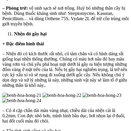
– Phòng trừ:
vệ sinh sạch sẽ nơi trồng. Huỷ bỏ những thân cây bị
bệnh. Dùng thuốc kháng sinh như: Streptomycine, Kasuran,
Penicillium… và dùng Orthene 75S, Vydate 2L để trừ côn trùng môi
giới truyền bệnh.
Nhện đỏ gây hại
+ Đặc điểm hình thái
– Nhện đỏ có kích thước rất nhỏ, có tám chân và có hình dáng rất
giống loại nhện thông thường. Chúng có màu hơi nâu đỏ hay màu
vàng rơm và chủ yếu phá hoại mặt dưới lá gây ra hiện tượng những
đốm vàng ở mặt trên của lá. Nếu bị gây hại nghiêm trọng, lá trở nên
cực kỳ xấu xí và sẽ rụng đi xuống dưới gốc cây. Nếu không chú ý
dọn dẹp và xử lý những lá này, những sinh vật này sẽ làm tổ ở giữa
những thân lá khô này..
– Có 4 cặp chân dài màu vàng nhạt, chiều dài của nhện cái là
0,2mm. Con đực nhỏ hơn, mình hình bầu dục, hơi nhọn lại ở đuôi,
hai đốt cuối màu đỏ chói.
+ Tập tính sinh sống và gây hại