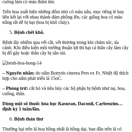
cuống làm có màu thâm tím.
Trên hoa xuất hiện những đốm nhỏ có màu nâu, mọc riêng lẻ hay
liên kết lại với nhau thành đám phồng lên, các giống hoa có màu
trắng rất dễ bị hại (hoa bị khô cháy).
Bệnh chết khô.
Bệnh lây nhiễm qua vết cắt, vết thương trong khi chăm sóc, tỉa
cành. Khi điều kiện môi trường thuận lợi thì hại cả thân cây làm cây
bị đổ gãy hoặc thân cây bị sần sùi.
– Nguyên nhân:
do nấm Botrytis cinerea Pers ex Fr. Nhiệt độ thích
hợp cho nấm phát triển là 15oC.
– Phòng trừ:
cắt bỏ và tiêu hủy các bộ phận bị bệnh như nụ, hoa,
cuống, thân.
Dùng một số thuốc hóa học Kasuran, Daconil, Carbenzim…
định kỳ 1 tuần/lần.
Bệnh thán thư
Thường hại trên lá hoa hồng nhất là hồng dại, ban đầu trên lá có