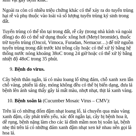
Ngoài ra còn có nhiều triệu chứng khác có thể xảy ra do tuyến trùng
hại rễ và phụ thuộc vào loài và số lượng tuyến trùng ký sinh trong
đất.
Tuyến trùng có thể tồn tại trong đất, rễ cây (trong nhà kính và ngoài
đồng) do đó có thể sử dụng thuốc xông hơi (Metyl bromide), thuốc
trừ tuyến trùng (Oncol, Vimoca, Furadan, Nemacur…) để trừ nguồn
tuyến trùng trong đất trước khi trồng cây hoặc có thể xử lý bằng hệ
thống nước nóng khoảng 38oC trong 24 giờ hoặc có thể xử lý bằng
nhiệt độ 48oC trong 35 phút.
Bệnh do virus.
Cây bệnh thân ngắn, lá có màu loang lổ từng đám, chỗ xanh xen lẫn
chỗ vàng, phiến lá dày, mỏng không đều có thể bị biến dạng, đưa lá
bệnh lên ánh sáng thấy gây lá mất màu, nhợt nhạt, thịt lá xanh vàng.
Bệnh xoăn lá
(Cucumber Mosaic Virus – CMV):
Trên lá có những đốm đậm nhạt loang lổ, lá chuyển qua màu vàng
xanh đậm, cây phát triển yếu, xác đốt ngắn lại, cây bị bệnh hoa ít,
dễ rụng, bệnh nặng làm cho các lá đỉnh mầm non bị xoắn lại, bệnh
nhẹ thì trên lá có những đám xanh đậm nhạt xen kẽ nhau nên gọi là
hoa lá.