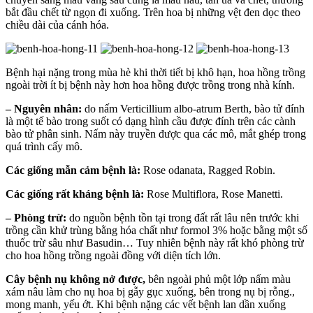
bắt đầu chết từ ngọn đi xuống. Trên hoa bị những vệt đen dọc theo
chiều dài của cánh hóa.
Bệnh hại nặng trong mùa hè khi thời tiết bị khô hạn, hoa hồng trồng
ngoài trời ít bị bệnh này hơn hoa hồng được trồng trong nhà kính.
– Nguyên nhân:
do nấm Verticillium albo-atrum Berth, bào tử đính
là một tế bào trong suốt có dạng hình cầu được đính trên các cành
bào tử phân sinh. Nấm này truyền được qua các mô, mắt ghép trong
quá trình cấy mô.
Các giống mẫn cảm bệnh là:
Rose odanata, Ragged Robin.
Các giống rất kháng bệnh là:
Rose Multiflora, Rose Manetti.
– Phòng trừ:
do nguồn bệnh tồn tại trong đất rất lâu nên trước khi
trồng cần khử trùng bằng hóa chất như formol 3% hoặc bằng một số
thuốc trừ sâu như Basudin… Tuy nhiên bệnh này rất khó phòng trừ
cho hoa hồng trồng ngoài đồng với diện tích lớn.
Cây bệnh nụ không nở được,
bên ngoài phủ một lớp nấm màu
xám nâu làm cho nụ hoa bị gẫy gục xuống, bên trong nụ bị rỗng.,
mong manh, yếu ớt. Khi bệnh nặng các vết bệnh lan dần xuống