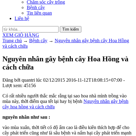
Chăm sóc cây trồng
Bệnh cây
Tin liên quan
Liên hệ
Tìm kiếm
XEM GIỎ HÀNG
Trang chủ
→
Bệnh cây
→
Nguyên nhân gây bệnh cây Hoa Hồng
và cách chữa
Nguyên nhân gây bệnh cây Hoa Hồng và
cách chữa
Đăng bởi
quantri
lúc
02/12/2015
2016-11-12T18:08:15+07:00
-
Lượt xem: 45156
Có rất nhiều người thắc mắc rằng tại sao hoa nhà mình trồng vào
mùa này, thời điểm qua tết lại hay bị bệnh
Nguyên nhân gây bệnh
cây hoa hồng và cách chữa
nguyên nhân như sau :
vào mùa xuân, thời tiết có độ ẩm cao là điều kiên thích hợp để cho
cây phát triển cũng như là sâu bệnh và nấm hại cây phát triển mạnh