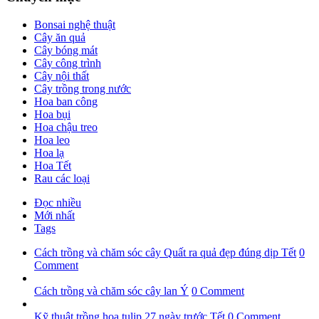
Bonsai nghệ thuật
Cây ăn quả
Cây bóng mát
Cây công trình
Cây nội thất
Cây trồng trong nước
Hoa ban công
Hoa bụi
Hoa chậu treo
Hoa leo
Hoa lạ
Hoa Tết
Rau các loại
Đọc nhiều
Mới nhất
Tags
Cách trồng và chăm sóc cây Quất ra quả đẹp đúng dịp Tết
0
Comment
Cách trồng và chăm sóc cây lan Ý
0 Comment
Kỹ thuật trồng hoa tulip 27 ngày trước Tết
0 Comment