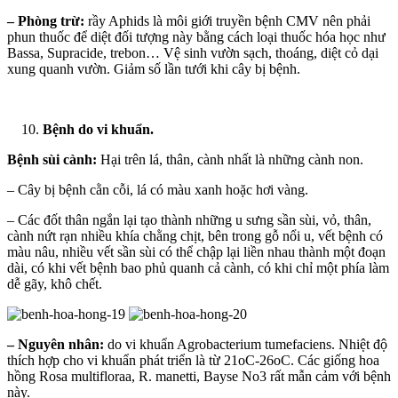
– Phòng trừ:
rầy Aphids là môi giới truyền bệnh CMV nên phải
phun thuốc để diệt đối tượng này bằng cách loại thuốc hóa học như
Bassa, Supracide, trebon… Vệ sinh vườn sạch, thoáng, diệt cỏ dại
xung quanh vườn. Giảm số lần tưới khi cây bị bệnh.
Bệnh do vi khuẩn.
Bệnh sùi cành:
Hại trên lá, thân, cành nhất là những cành non.
– Cây bị bệnh cằn cỗi, lá có màu xanh hoặc hơi vàng.
– Các đốt thân ngắn lại tạo thành những u sưng sần sùi, vỏ, thân,
cành nứt rạn nhiều khía chằng chịt, bên trong gỗ nổi u, vết bệnh có
màu nâu, nhiều vết sần sùi có thể chập lại liền nhau thành một đoạn
dài, có khi vết bệnh bao phủ quanh cả cành, có khi chỉ một phía làm
dễ gãy, khô chết.
– Nguyên nhân:
do vi khuẩn Agrobacterium tumefaciens. Nhiệt độ
thích hợp cho vi khuẩn phát triển là từ 21oC-26oC. Các giống hoa
hồng Rosa multifloraa, R. manetti, Bayse No3 rất mẫn cảm với bệnh
này.