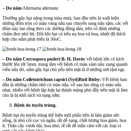
– Do nấm
Alternaria alternata:
Thường gây hại nặng trong mùa mưa, ban đầu trên lá xuất hiện
những đốm tròn có màu vàng nâu sau chuyển sang nâu sậm, các vết
đốm này lan rộng theo các đường đồng tâm, trên có đính những
chấm đen nhỏ liti. Đôi khi hại cả trên nụ hoa và hoa, nhiệt độ thích
hợp cho nấm phát triển là 30oC.
– Do nấm Cercospora puderi B. H. Davis:
vết bệnh lớn có kích
thước lên tới 5mm, trung tâm vết bệnh có màu xám nâu xung quanh
viền nâu đỏ, nấm gây hại chủ yếu trên mặt lá ở những nơi rậm rạp.
– Do nấm Colletotrichum capsici (Syd)Butl Bisby:
Vết bệnh ban
đầu là những chấm nhỏ có màu nâu, về sau lan rộng có màu nâu
nhạt, nhiều vết bệnh tập hợp lại thành mảng phủ đầy trên mặt lá làm
cho lá bị khô rách và rụng sớm.
Bệnh do tuyến trùng.
Bệnh hại do tuyến trùng thể hiện một phần trên lá làm giảm sức
sống, lá nhỏ còi cọc và ngắn, rất dễ rụng, chất lượng hoa giảm, hoa
ít. Thân cây vươn dài, hoa nhỏ, rễ rất dễ mẫn cảm với các loại vi
sinh vật gây bệnh khác.