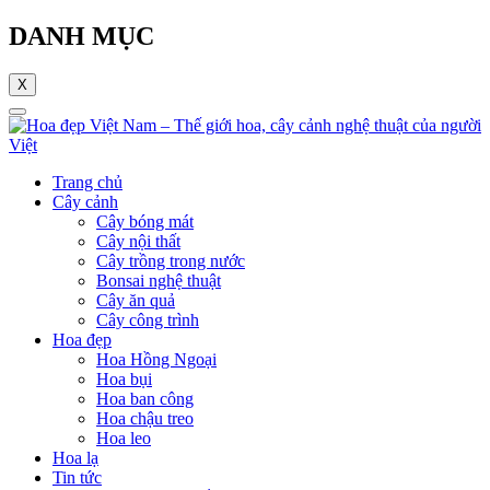
DANH MỤC
X
Trang chủ
Cây cảnh
Cây bóng mát
Cây nội thất
Cây trồng trong nước
Bonsai nghệ thuật
Cây ăn quả
Cây công trình
Hoa đẹp
Hoa Hồng Ngoại
Hoa bụi
Hoa ban công
Hoa chậu treo
Hoa leo
Hoa lạ
Tin tức