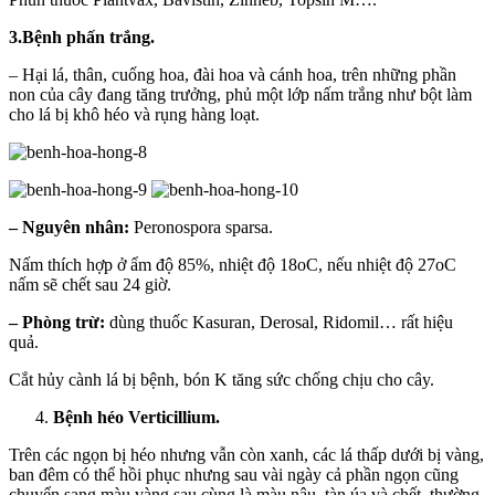
3.Bệnh phấn trắng.
– Hại lá, thân, cuống hoa, đài hoa và cánh hoa, trên những phần
non của cây đang tăng trưởng, phủ một lớp nấm trắng như bột làm
cho lá bị khô héo và rụng hàng loạt.
– Nguyên nhân:
Peronospora sparsa.
Nấm thích hợp ở ẩm độ 85%, nhiệt độ 18oC, nếu nhiệt độ 27oC
nấm sẽ chết sau 24 giờ.
– Phòng trừ:
dùng thuốc Kasuran, Derosal, Ridomil… rất hiệu
quả.
Cắt hủy cành lá bị bệnh, bón K tăng sức chống chịu cho cây.
Bệnh héo Verticillium.
Trên các ngọn bị héo nhưng vẫn còn xanh, các lá thấp dưới bị vàng,
ban đêm có thể hồi phục nhưng sau vài ngày cả phần ngọn cũng
chuyển sang màu vàng sau cùng là màu nâu, tàn úa và chết, thường