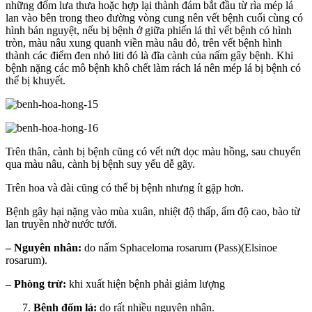
những đốm lưa thưa hoặc hợp lại thành đám bắt đầu từ rìa mép lá
lan vào bên trong theo đường vòng cung nên vết bệnh cuối cùng có
hình bán nguyệt, nếu bị bệnh ở giữa phiến lá thì vết bệnh có hình
tròn, màu nâu xung quanh viền màu nâu đỏ, trên vết bệnh hình
thành các điểm đen nhỏ liti đó là đĩa cành của nấm gây bệnh. Khi
bệnh nặng các mô bệnh khô chết làm rách lá nên mép lá bị bệnh có
thể bị khuyết.
Trên thân, cành bị bệnh cũng có vết nứt dọc màu hồng, sau chuyển
qua màu nâu, cành bị bệnh suy yếu dễ gãy.
Trên hoa và đài cũng có thể bị bệnh nhưng ít gặp hơn.
Bệnh gây hại nặng vào mùa xuân, nhiệt độ thấp, ẩm độ cao, bào từ
lan truyền nhờ nước tưới.
– Nguyên nhân:
do nấm Sphaceloma rosarum (Pass)(Elsinoe
rosarum).
– Phòng trừ:
khi xuất hiện bệnh phải giảm lượng
Bệnh đốm lá:
do rất nhiều nguyên nhân.