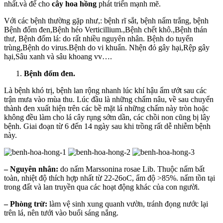
nhất.và để cho
cây hoa hồng
phát triển mạnh mẽ.
Với các bệnh thường gặp như,: bệnh rĩ sắt, bệnh nấm trắng, bệnh
Bệnh đốm đen,Bệnh héo Verticillium.,Bệnh chết khô.,Bệnh thán
thư, Bệnh đốm lá: do rất nhiều nguyên nhân. Bệnh do tuyến
trùng,Bệnh do virus.Bệnh do vi khuẩn. Nhện đỏ gây hại,Rệp gây
hại,Sâu xanh và sâu khoang vv….
Bệnh đốm đen.
Là bệnh khó trị, bệnh lan rộng nhanh lúc khí hậu ẩm ướt sau các
trận mưa vào mùa thu. Lúc đầu là những chấm nâu, về sau chuyển
thành đen xuất hiện trên các bề mặt lá những chấm này tròn hoặc
không đều làm cho lá cây rụng sớm dần, các chồi non cũng bị lây
bệnh. Giai đoạn từ 6 đến 14 ngày sau khi trồng rất dễ nhiễm bệnh
này.
– Nguyên nhân:
do nấm Marssonina rosae Lib. Thuộc nấm bất
toàn, nhiệt độ thích hợp nhất từ 22-26oC, ẩm độ >85%. nấm tồn tại
trong đất và lan truyền qua các hoạt động khác của con người.
– Phòng trừ:
làm vệ sinh xung quanh vườn, tránh đọng nước lại
trên lá, nên tưới vào buổi sáng nắng.