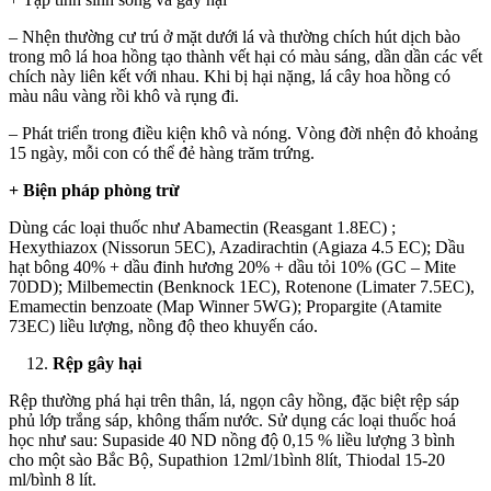
– Nhện thường cư trú ở mặt dưới lá và thường chích hút dịch bào
trong mô lá hoa hồng tạo thành vết hại có màu sáng, dần dần các vết
chích này liên kết với nhau. Khi bị hại nặng, lá cây hoa hồng có
màu nâu vàng rồi khô và rụng đi.
– Phát triển trong điều kiện khô và nóng. Vòng đời nhện đỏ khoảng
15 ngày, mỗi con có thể đẻ hàng trăm trứng.
+ Biện pháp phòng trừ
Dùng các loại thuốc như Abamectin (Reasgant 1.8EC) ;
Hexythiazox (Nissorun 5EC), Azadirachtin (Agiaza 4.5 EC); Dầu
hạt bông 40% + dầu đinh hương 20% + dầu tỏi 10% (GC – Mite
70DD); Milbemectin (Benknock 1EC), Rotenone (Limater 7.5EC),
Emamectin benzoate (Map Winner 5WG); Propargite (Atamite
73EC) liều lượng, nồng độ theo khuyến cáo.
Rệp gây hại
Rệp th­ường phá hại trên thân, lá, ngọn cây hồng, đặc biệt rệp sáp
phủ lớp trắng sáp, không thấm nư­ớc. Sử dụng các loại thuốc hoá
học như­ sau: Supaside 40 ND nồng độ 0,15 % liều lượng 3 bình
cho một sào Bắc Bộ, Supathion 12ml/1bình 8lít, Thiodal 15-20
ml/bình 8 lít.