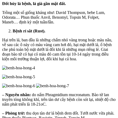
Đốt hủy lá bệnh, lá già gần mặt đất.
Trồng một số giống kháng như: David Thompson, bebe Lum,
Odorata… Phun thuốc Anvil, Benomyl, Topsin M, Folpet,
Maneb… định kỳ một tuần/lần.
Bệnh rỉ sắt (Rust).
Hại trên lá, ban đầu là những chấm nhỏ vàng trong hoặc màu nâu,
về sau các ô này có màu vàng cam hơi đỏ, hại mặt dưới lá, ổ bệnh
che phủ toàn bộ mặt dưới lá đôi khi là những mụn riêng lẻ. Giai
đoạn bào tử có hại có màu đỏ cam tồn tại 10-14 ngày trong điều
kiện môi trường thuận lợi, đôi khi hại cả hoa.
– Nguyên nhân:
do nấm Phragmidium mucronatum. Bào tử lan
truyền tỏng không khí, trên tàn dư cây bệnh còn sót lại, nhiệt độ cho
nấm phát triển là 18-21oC.
– Phòng trừ:
thu dọn tàn dư lá bệnh đem đốt. Tưới nước vừa phải.
Phun thuốc Plantvax, Bavistin, Zinneb, Topsin M….