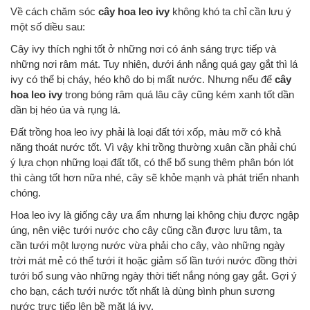
Về cách chăm sóc
cây hoa leo ivy
không khó ta chỉ cần lưu ý
một số diều sau:
Cây ivy thích nghi tốt ở những nơi có ánh sáng trực tiếp và
những nơi râm mát. Tuy nhiên, dưới ánh nắng quá gay gắt thì lá
ivy có thể bị cháy, héo khô do bị mất nước. Nhưng nếu để
cây
hoa leo ivy
trong bóng râm quá lâu cây cũng kém xanh tốt dần
dần bị héo úa và rụng lá.
Đất trồng hoa leo ivy phải là loại đất tới xốp, màu mỡ có khả
năng thoát nước tốt. Vì vậy khi trồng thường xuân cần phải chú
ý lựa chọn những loại đất tốt, có thể bổ sung thêm phân bón lót
thì càng tốt hơn nữa nhé, cây sẽ khỏe mạnh và phát triển nhanh
chóng.
Hoa leo ivy là giống cây ưa ẩm nhưng lại không chịu được ngập
úng, nên việc tưới nước cho cây cũng cần được lưu tâm, ta
cần tưới một lượng nước vừa phải cho cây, vào những ngày
trời mát mẻ có thể tưới ít hoặc giảm số lần tưới nước đồng thời
tưới bổ sung vào những ngày thời tiết nắng nóng gay gắt. Gợi ý
cho bạn, cách tưới nước tốt nhất là dùng bình phun sương
nước trực tiếp lên bề mặt lá ivy.