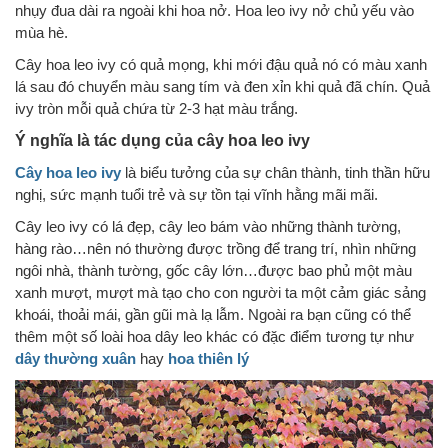
nhụy đua dài ra ngoài khi hoa nở. Hoa leo ivy nở chủ yếu vào
mùa hè.
Cây hoa leo ivy có quả mọng, khi mới đậu quả nó có màu xanh
lá sau đó chuyển màu sang tím và đen xỉn khi quả đã chín. Quả
ivy tròn mỗi quả chứa từ 2-3 hạt màu trắng.
Ý nghĩa là tác dụng của cây hoa leo ivy
Cây hoa leo ivy
là biểu tưởng của sự chân thành, tinh thần hữu
nghị, sức mạnh tuổi trẻ và sự tồn tại vĩnh hằng mãi mãi.
Cây leo ivy có lá đẹp, cây leo bám vào những thành tường,
hàng rào…nên nó thường được trồng để trang trí, nhìn những
ngôi nhà, thành tường, gốc cây lớn…được bao phủ một màu
xanh mượt, mượt mà tạo cho con người ta một cảm giác sảng
khoái, thoải mái, gần gũi mà lạ lẫm. Ngoài ra bạn cũng có thể
thêm một số loài hoa dây leo khác có đặc điểm tương tự như
dây thường xuân
hay
hoa thiên lý