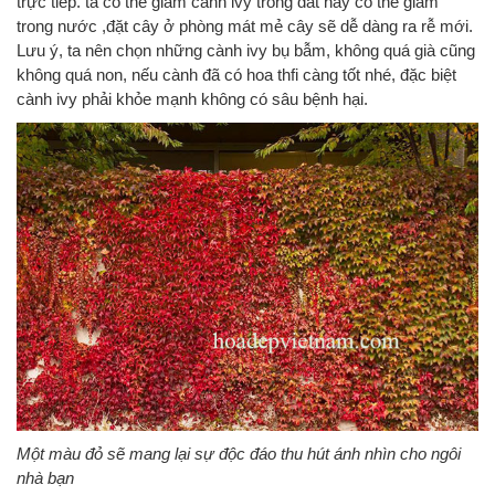
trực tiếp. ta có thể giâm cành ivy trong đất hay có thể giâm
trong nước ,đặt cây ở phòng mát mẻ cây sẽ dễ dàng ra rễ mới.
Lưu ý, ta nên chọn những cành ivy bụ bẫm, không quá già cũng
không quá non, nếu cành đã có hoa thfi càng tốt nhé, đặc biệt
cành ivy phải khỏe mạnh không có sâu bệnh hại.
Một màu đỏ sẽ mang lại sự độc đáo thu hút ánh nhìn cho ngôi
nhà bạn