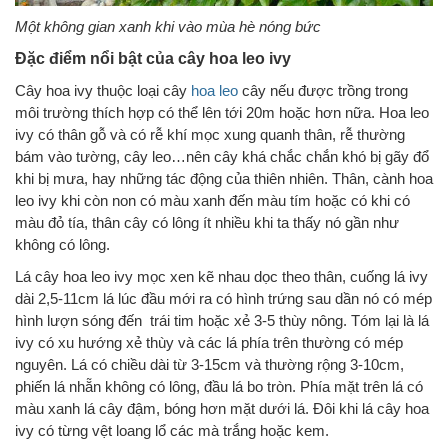
Một không gian xanh khi vào mùa hè nóng bức
Đặc điểm nổi bật của cây hoa leo ivy
Cây hoa ivy thuộc loại cây
hoa leo
cây nếu được trồng trong
môi trường thích hợp có thể lên tới 20m hoặc hơn nữa. Hoa leo
ivy có thân gỗ và có rễ khí mọc xung quanh thân, rễ thường
bám vào tường, cây leo…nên cây khá chắc chắn khó bị gãy đổ
khi bị mưa, hay những tác động của thiên nhiên. Thân, cành hoa
leo ivy khi còn non có màu xanh đến màu tím hoặc có khi có
màu đỏ tía, thân cây có lông ít nhiều khi ta thấy nó gần như
không có lông.
Lá cây hoa leo ivy mọc xen kẽ nhau dọc theo thân, cuống lá ivy
dài 2,5-11cm lá lúc đầu mới ra có hình trứng sau dần nó có mép
hình lượn sóng đến trái tim hoặc xẻ 3-5 thùy nông. Tóm lại là lá
ivy có xu hướng xẻ thùy và các lá phía trên thường có mép
nguyên. Lá có chiều dài từ 3-15cm và thường rộng 3-10cm,
phiến lá nhẵn không có lông, đầu lá bo tròn. Phía mặt trên lá có
màu xanh lá cây đậm, bóng hơn mặt dưới lá. Đôi khi lá cây hoa
ivy có từng vệt loang lổ các mà trắng hoặc kem.