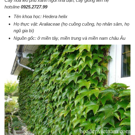
Cây hoa leo phủ xanh ngôi nhà bạn, cây giống liên hệ
hotsline
0925.2727.99
Tên khoa học: Hedera helix
Họ thực vật: Araliaceae (họ cuồng cuồng, họ nhân sâm, họ
ngũ gia bì)
Nguồn gốc: ở miền tây, miền trung và miền nam châu Âu