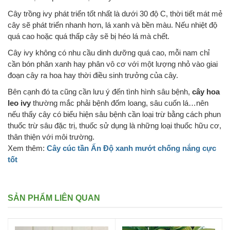
Cây trồng ivy phát triển tốt nhất là dưới 30 độ C, thời tiết mát mẻ
cây sẽ phát triển nhanh hơn, lá xanh và bền màu. Nếu nhiệt độ
quá cao hoặc quá thấp cây sẽ bị héo lá mà chết.
Cây ivy không có nhu cầu dinh dưỡng quá cao, mỗi nam chỉ
cần bón phân xanh hay phân vô cơ với một lượng nhỏ vào giai
đoạn cây ra hoa hay thời điều sinh trưởng của cây.
Bên cạnh đó ta cũng cần lưu ý đến tình hình sâu bệnh,
cây hoa
leo ivy
thường mắc phải bệnh đốm loang, sâu cuốn lá…nên
nếu thấy cây có biểu hiện sâu bệnh cần loại trừ bằng cách phun
thuốc trừ sâu đặc trị, thuốc sử dụng là những loại thuốc hữu cơ,
thân thiện với môi trường.
Xem thêm:
Cây cúc tần Ấn Độ xanh mướt chống nắng cực
tốt
SẢN PHẨM LIÊN QUAN