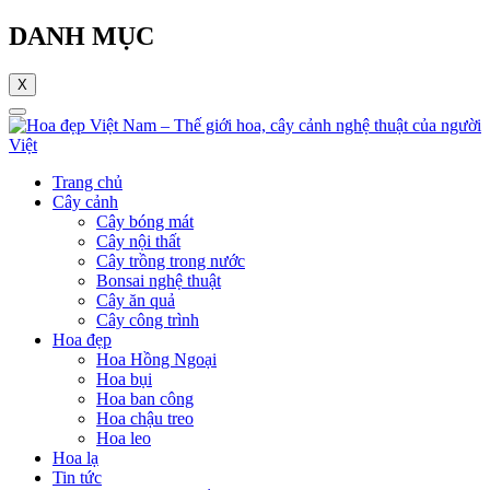
DANH MỤC
X
Trang chủ
Cây cảnh
Cây bóng mát
Cây nội thất
Cây trồng trong nước
Bonsai nghệ thuật
Cây ăn quả
Cây công trình
Hoa đẹp
Hoa Hồng Ngoại
Hoa bụi
Hoa ban công
Hoa chậu treo
Hoa leo
Hoa lạ
Tin tức