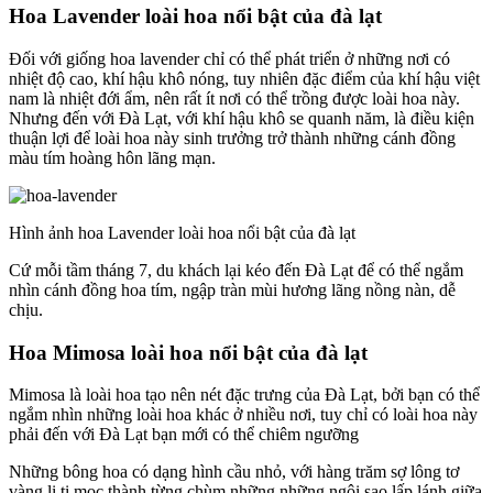
Hoa Lavender loài hoa nổi bật của đà lạt
Đối với giống hoa lavender chỉ có thể phát triển ở những nơi có
nhiệt độ cao, khí hậu khô nóng, tuy nhiên đặc điểm của khí hậu việt
nam là nhiệt đới ẩm, nên rất ít nơi có thể trồng được loài hoa này.
Nhưng đến với Đà Lạt, với khí hậu khô se quanh năm, là điều kiện
thuận lợi để loài hoa này sinh trưởng trở thành những cánh đồng
màu tím hoàng hôn lãng mạn.
Hình ảnh hoa Lavender loài hoa nổi bật của đà lạt
Cứ mỗi tầm tháng 7, du khách lại kéo đến Đà Lạt để có thể ngắm
nhìn cánh đồng hoa tím, ngập tràn mùi hương lãng nồng nàn, dễ
chịu.
Hoa Mimosa loài hoa nổi bật của đà lạt
Mimosa là loài hoa tạo nên nét đặc trưng của Đà Lạt, bởi bạn có thể
ngắm nhìn những loài hoa khác ở nhiều nơi, tuy chỉ có loài hoa này
phải đến với Đà Lạt bạn mới có thể chiêm ngưỡng
Những bông hoa có dạng hình cầu nhỏ, với hàng trăm sợ lông tơ
vàng li ti mọc thành từng chùm những những ngôi sao lấp lánh giữa