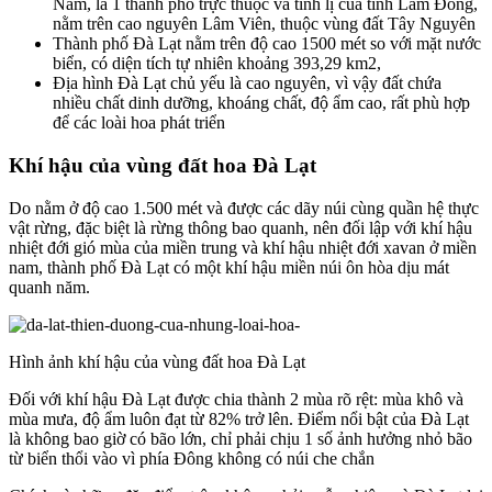
Nam, là 1 thành phố trực thuộc và tỉnh lị của tỉnh Lâm Đồng,
nằm trên cao nguyên Lâm Viên, thuộc vùng đất Tây Nguyên
Thành phố Đà Lạt nằm trên độ cao 1500 mét so với mặt nước
biển, có diện tích tự nhiên khoảng 393,29 km2,
Địa hình Đà Lạt chủ yếu là cao nguyên, vì vậy đất chứa
nhiều chất dinh dưỡng, khoáng chất, độ ẩm cao, rất phù hợp
để các loài hoa phát triển
Khí hậu của vùng đất hoa Đà Lạt
Do nằm ở độ cao 1.500 mét và được các dãy núi cùng quần hệ thực
vật rừng, đặc biệt là rừng thông bao quanh, nên đối lập với khí hậu
nhiệt đới gió mùa của miền trung và khí hậu nhiệt đới xavan ở miền
nam, thành phố Đà Lạt có một khí hậu miền núi ôn hòa dịu mát
quanh năm.
Hình ảnh khí hậu của vùng đất hoa Đà Lạt
Đối với khí hậu Đà Lạt được chia thành 2 mùa rõ rệt: mùa khô và
mùa mưa, độ ẩm luôn đạt từ 82% trở lên. Điểm nổi bật của Đà Lạt
là không bao giờ có bão lớn, chỉ phải chịu 1 số ảnh hưởng nhỏ bão
từ biển thổi vào vì phía Đông không có núi che chắn