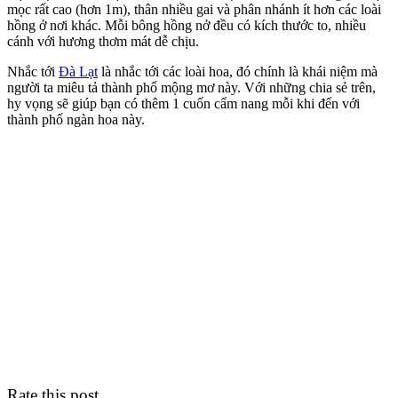
mọc rất cao (hơn 1m), thân nhiều gai và phân nhánh ít hơn các loài
hồng ở nơi khác. Mỗi bông hồng nở đều có kích thước to, nhiều
cánh với hương thơm mát dễ chịu.
Nhắc tới
Đà Lạt
là nhắc tới các loài hoa, đó chính là khái niệm mà
người ta miêu tả thành phố mộng mơ này. Với những chia sẻ trên,
hy vọng sẽ giúp bạn có thêm 1 cuốn cẩm nang mỗi khi đến với
thành phố ngàn hoa này.
Rate this post