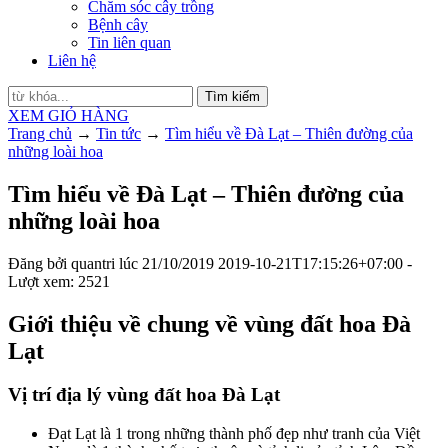
Chăm sóc cây trồng
Bệnh cây
Tin liên quan
Liên hệ
Tìm kiếm
XEM GIỎ HÀNG
Trang chủ
→
Tin tức
→
Tìm hiểu về Đà Lạt – Thiên đường của
những loài hoa
Tìm hiểu về Đà Lạt – Thiên đường của
những loài hoa
Đăng bởi
quantri
lúc
21/10/2019
2019-10-21T17:15:26+07:00
-
Lượt xem: 2521
Giới thiệu về chung về vùng đất hoa Đà
Lạt
Vị trí địa lý vùng đất hoa Đà Lạt
Đạt Lạt là 1 trong những thành phố đẹp như tranh của Việt