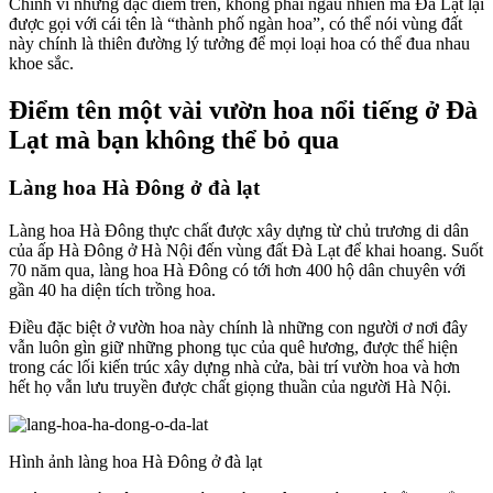
Chính vì những đặc điểm trên, không phải ngẫu nhiên mà Đà Lạt lại
được gọi với cái tên là “thành phố ngàn hoa”, có thể nói vùng đất
này chính là thiên đường lý tưởng để mọi loại hoa có thể đua nhau
khoe sắc.
Điểm tên một vài vườn hoa nổi tiếng ở Đà
Lạt mà bạn không thể bỏ qua
Làng hoa Hà Đông ở đà lạt
Làng hoa Hà Đông thực chất được xây dựng từ chủ trương di dân
của ấp Hà Đông ở Hà Nội đến vùng đất Đà Lạt để khai hoang. Suốt
70 năm qua, làng hoa Hà Đông có tới hơn 400 hộ dân chuyên với
gần 40 ha diện tích trồng hoa.
Điều đặc biệt ở vườn hoa này chính là những con người ơ nơi đây
vẫn luôn gìn giữ những phong tục của quê hương, được thể hiện
trong các lối kiến trúc xây dựng nhà cửa, bài trí vườn hoa và hơn
hết họ vẫn lưu truyền được chất giọng thuần của người Hà Nội.
Hình ảnh làng hoa Hà Đông ở đà lạt