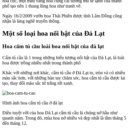
hoa cúc, một màu vàng hòa cùng cái sương mù se lạnh của thành
phố tạo nên 1 thung lũng hoa như tranh vẽ.
Ngày 16/2/2009 vườn hoa Thái Phiên được tỉnh Lâm Đồng công
nhận là làng nghề truyền thống.
Một số loại hoa nổi bật của Đà Lạt
Hoa cẩm tú cầu loài hoa nổi bật của đà lạt
Cẩm tú cầu là 1 trong những biểu tượng nổi bật của Đà Lạt, là loài
hoa được trồng nhiều nhất trong thành phố
Khác với những nơi khác, cẩm tú cầu ở Đà Lạt to, tròn và có nhiều
màu sắc hơn, với những bàn tay chăm sóc, hoa cẩm tú cầu được lai
tạo, thay đổi màu sắc từ trắng tới xanh.
Hình ảnh hoa cẩm tú cầu ở đà lạt
Điều tuyệt vời của hoa Đà Lạt cẩm tú cầu là chúng nở hầu như
quanh năm. Trong đó, mùa hoa nở nhiều và đẹp nhất là tầm tháng 5
đến tháng 12.