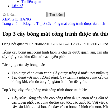
Tin liên quan
Liên hệ
Tìm kiếm
XEM GIỎ HÀNG
Trang chủ
→
Blog
→
Top 3 cây bóng mát công trình được ưa thích
Top 3 cây bóng mát công trình được ưa thí
Đăng bởi
quantri
lúc
20/06/2019
2022-06-20T23:17:39+07:00
- Lượt
Trồng cây bóng mát công trình luôn là chủ đề được quan tâm, cân nhắc
xây dựng, các khu dân cư, các tuyến phố.
Tác dụng của cây bóng mát:
Tạo được cảnh quan xanh: Cây được trồng ở nhiều nơi nhằm tạ
Tác dung với môi trường sống: Cây xanh là nguồn cung cấp oxy
không khí, cản ồn ào giúp giảm ô nhiễm tiếng ồn.
Top 3 loại cây trồng bóng mát công trình được ưa thích:
Cây sấu
: Trồng cây sấu cho công trình là lựa chọn hàng đầu b
các tuyến phố, các cung đường cao tốc, các quốc lộ. Với việc 
cây sấu không quá lớn, tán dày và có bóng lá hình cầu gọn. Nh