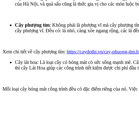
của Hà Nội, và quả sấu cũng là thức gia vị cho các món luộc b
Cây phượng tím
: Không phải là phượng vĩ mà cây phượng tím
cây phượng vĩ. Đều có: lá nhỏ, càng xòe ngang rộng, các lá đề
Xem chi tiết về cây phượng tím:
https://caydothi.vn/cay-phuong-tim.h
Cây lát hoa: Là loại cây có bóng mát có sức sống mạnh mẽ. Cây
thì cây Lát Hoa giúp các công trình tiết kiệm được chi phí đầu
Mỗi loại cây bóng mát công trình đều có đặc điểm riêng của nó. Việc