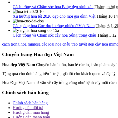
Cách trồng và Chăm sóc hoa Baby đẹp xinh xắn
Tháng mười m
Xu hướng hoa tết 2026 đẹp cho mọi gia đình Việt
Tháng 10 14
Các giống hoa Cúc được trồng nhiều ở Việt Nam
Tháng 6 1, 2
Cách trồng và Chăm sóc cây hoa Súng trong chậu
Tháng 1 12,
cach trong hoa mimosa
các loại hoa chậu treo tuyệt đẹp
cây hoa mim
Chuyên trang Hoa đẹp Việt Nam
Hoa đẹp Việt Nam
Chuyên bán buôn, bán lẻ các loại sản phẩm cây h
Tặng quà cho đơn hàng trên 1 triệu, giá tốt cho khách quen và đại lý
Hoa Đẹp Việt Nam tư vấn về cây trồng cũng như bệnh cây một cách
Chính sách bán hàng
Chính sách bán hàng
Hướng dẫn dổi trả
Hướng dẫn mua hàng
Hướng dẫn thanh toán