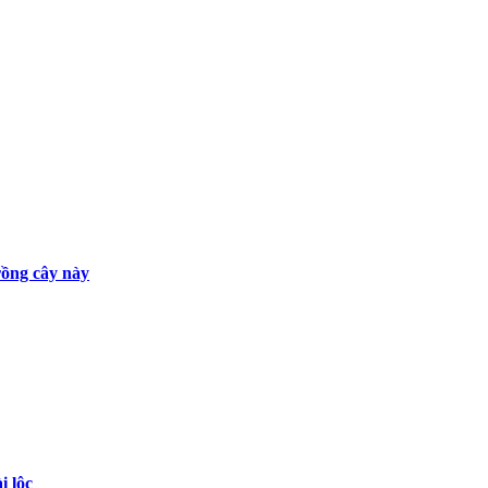
rồng cây này
i lộc