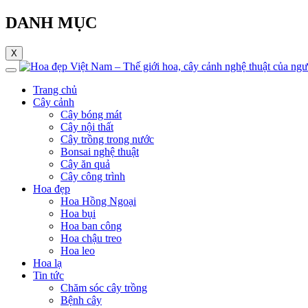
DANH MỤC
X
Trang chủ
Cây cảnh
Cây bóng mát
Cây nội thất
Cây trồng trong nước
Bonsai nghệ thuật
Cây ăn quả
Cây công trình
Hoa đẹp
Hoa Hồng Ngoại
Hoa bụi
Hoa ban công
Hoa chậu treo
Hoa leo
Hoa lạ
Tin tức
Chăm sóc cây trồng
Bệnh cây