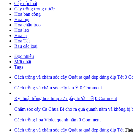
Cây nội thất
Cây trồng trong nước
Hoa ban công
Hoa bụi
Hoa chậu treo
Hoa leo
Hoa lạ
Hoa Tết
Rau các loại
Đọc nhiều
Mới nhất
Tags
Cách trồng và chăm sóc cây Quất ra quả đẹp đúng dịp Tết
0 C
Cách trồng và chăm sóc cây lan Ý
0 Comment
Kỹ thuật trồng hoa tulip 27 ngày trước Tết
0 Comment
Chăm sóc cây Cà Chua Bi cho ra quả quanh năm và không bị 
Cách trồng hoa Violet quanh năm
0 Comment
Cách trồng và chăm sóc cây Quất ra quả đẹp đúng dịp Tết
Thá