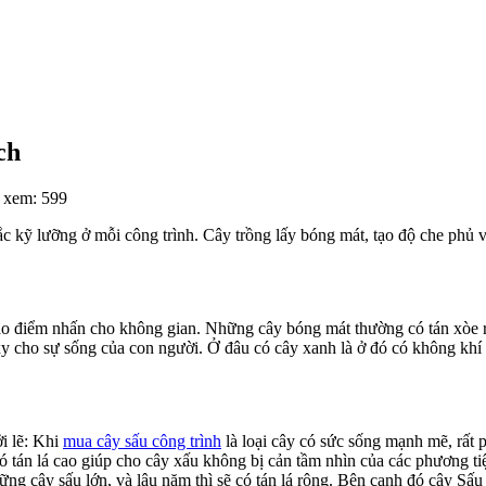
ch
 xem: 599
 kỹ lưỡng ở mỗi công trình. Cây trồng lấy bóng mát, tạo độ che phủ và 
o điểm nhấn cho không gian. Những cây bóng mát thường có tán xòe r
 cho sự sống của con người. Ở đâu có cây xanh là ở đó có không khí 
ởi lẽ: Khi
mua cây sấu công trình
là loại cây có sức sống mạnh mẽ, rất 
có tán lá cao giúp cho cây xấu không bị cản tầm nhìn của các phương t
ững cây sấu lớn, và lâu năm thì sẽ có tán lá rộng. Bên cạnh đó cây Sấ