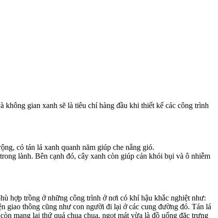
không gian xanh sẽ là tiêu chí hàng đầu khi thiết kế các công trình
ộng, có tán lá xanh quanh năm giúp che nắng gió.
trong lành. Bên cạnh đó, cây xanh còn giúp cản khói bụi và ô nhiễm
phù hợp trồng ở những công trình ở nơi có khí hậu khắc nghiệt như:
iện giao thông cũng như con người đi lại ở các cung đường đó. Tán lá
u còn mang lại thứ quả chua chua, ngọt mát vừa là đồ uống đặc trưng