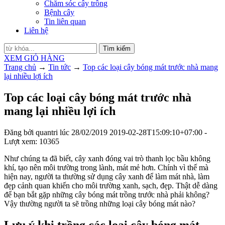
Chăm sóc cây trồng
Bệnh cây
Tin liên quan
Liên hệ
Tìm kiếm
XEM GIỎ HÀNG
Trang chủ
→
Tin tức
→
Top các loại cây bóng mát trước nhà mang
lại nhiều lợi ích
Top các loại cây bóng mát trước nhà
mang lại nhiều lợi ích
Đăng bởi
quantri
lúc
28/02/2019
2019-02-28T15:09:10+07:00
-
Lượt xem: 10365
Như chúng ta đã biết, cây xanh đóng vai trò thanh lọc bầu không
khí, tạo nên môi trường trong lành, mát mẻ hơn. Chính vì thế mà
hiện nay, người ta thường sử dụng cây xanh để làm mát nhà, làm
đẹp cảnh quan khiến cho môi trường xanh, sạch, đẹp. Thật dễ dàng
để bạn bắt gặp những cây bóng mát trồng trước nhà phải không?
Vậy thường người ta sẽ trồng những loại cây bóng mát nào?
Lưu ý khi trồng các loại cây bóng mát