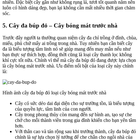
nhiên. Đặc biệt cây gần như không rụng lá, tươi tốt quanh năm nên
luôn có hình dáng đẹp, bạn lại không cần mất nhiều thời gian chăm
sóc.
5. Cây đa búp đỏ – Cây bóng mát trước nhà
Trước đây người ta thường quan niệm cây đa chỉ trồng ở đình, chùa,
miếu, phủ chứ mấy ai trồng trong nhà. Tuy nhiên bạn cần biết cây
đa là biểu tượng tâm linh nó sẽ giúp mang đến may mắn nếu như
bạn thực sự thích hợp, đồng thời cũng là loại cây thanh lọc không
khí cực tốt nữa. Chính vì thế mà cây đa búp đỏ đang được lựa chọn
là cây bóng mát trước nhà. Ưu điểm nổi bật của loại cây này chính
là:
Hình ảnh cây đa búp đỏ loại cây bóng mát trước nhà
Cây có sức dẻo dai đại diện cho sự trường tồn, là biểu tượng
của quyền lực, tâm linh của con người.
Cây trong phong thủy còn mang đến sự bình an, tạo sự che
chở cho mỗi thành viên trong gia đình khiến cho bạn yên tâm
hơn.
Với thân cao và tán rộng sau khi trưởng thành, cây đa búp đỏ
chính là sự lựa chọn lý tưởng để che chắn cho ngôi nhà của