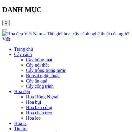
DANH MỤC
X
Trang chủ
Cây cảnh
Cây bóng mát
Cây nội thất
Cây trồng trong nước
Bonsai nghệ thuật
Cây ăn quả
Cây công trình
Hoa đẹp
Hoa Hồng Ngoại
Hoa bụi
Hoa ban công
Hoa chậu treo
Hoa leo
Hoa lạ
Tin tức