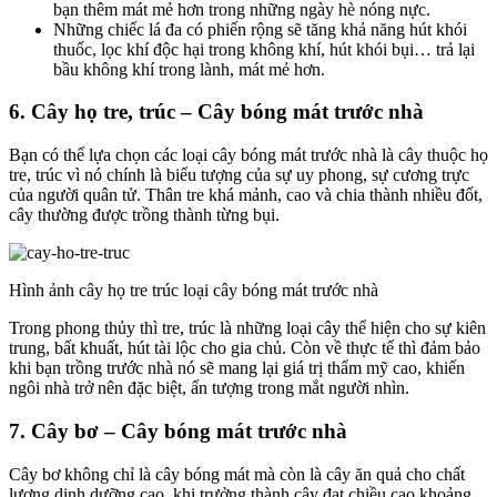
bạn thêm mát mẻ hơn trong những ngày hè nóng nực.
Những chiếc lá đa có phiến rộng sẽ tăng khả năng hút khói
thuốc, lọc khí độc hại trong không khí, hút khói bụi… trả lại
bầu không khí trong lành, mát mẻ hơn.
6. Cây họ tre, trúc – Cây bóng mát trước nhà
Bạn có thể lựa chọn các loại cây bóng mát trước nhà là cây thuộc họ
tre, trúc vì nó chính là biểu tượng của sự uy phong, sự cương trực
của người quân tử. Thân tre khá mảnh, cao và chia thành nhiều đốt,
cây thường được trồng thành từng bụi.
Hình ảnh cây họ tre trúc loại cây bóng mát trước nhà
Trong phong thủy thì tre, trúc là những loại cây thể hiện cho sự kiên
trung, bất khuất, hút tài lộc cho gia chủ. Còn về thực tế thì đảm bảo
khi bạn trồng trước nhà nó sẽ mang lại giá trị thẩm mỹ cao, khiến
ngôi nhà trở nên đặc biệt, ấn tượng trong mắt người nhìn.
7. Cây bơ – Cây bóng mát trước nhà
Cây bơ không chỉ là cây bóng mát mà còn là cây ăn quả cho chất
lượng dinh dưỡng cao, khi trưởng thành cây đạt chiều cao khoảng