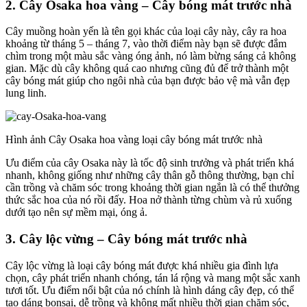
2. Cây Osaka hoa vàng – Cây bóng mát trước nhà
Cây muồng hoàn yến là tên gọi khác của loại cây này, cây ra hoa
khoảng từ tháng 5 – tháng 7, vào thời điểm này bạn sẽ được đắm
chìm trong một màu sắc vàng óng ảnh, nó làm bừng sáng cả không
gian. Mặc dù cây không quá cao nhưng cũng đủ để trở thành một
cây bóng mát giúp cho ngôi nhà của bạn được bảo vệ mà vẫn đẹp
lung linh.
Hình ảnh Cây Osaka hoa vàng loại cây bóng mát trước nhà
Ưu điểm của cây Osaka này là tốc độ sinh trưởng và phát triển khá
nhanh, không giống như những cây thân gỗ thông thường, bạn chỉ
cần trồng và chăm sóc trong khoảng thời gian ngắn là có thể thưởng
thức sắc hoa của nó rồi đấy. Hoa nở thành từng chùm và rủ xuống
dưới tạo nên sự mềm mại, óng ả.
3. Cây lộc vừng – Cây bóng mát trước nhà
Cây lộc vừng là loại cây bóng mát được khá nhiều gia đình lựa
chọn, cây phát triển nhanh chóng, tán lá rộng và mang một sắc xanh
tươi tốt. Ưu điểm nổi bật của nó chính là hình dáng cây đẹp, có thể
tạo dáng bonsai, dễ trồng và không mất nhiều thời gian chăm sóc,