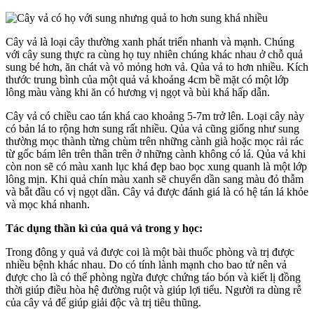
Cây vả là loại cây thường xanh phát triển nhanh và mạnh. Chúng
với cây sung thực ra cùng họ tuy nhiên chúng khác nhau ở chỗ quả
sung bé hơn, ăn chát và vỏ mỏng hơn vả. Qủa vả to hơn nhiều. Kích
thước trung bình của một quả vả khoảng 4cm bề mặt có một lớp
lông màu vàng khi ăn có hương vị ngọt và bùi khá hấp dẫn.
Cây vả có chiều cao tán khá cao khoảng 5-7m trở lên. Loại cây này
có bản lá to rộng hơn sung rất nhiều. Qủa vả cũng giống như sung
thường mọc thành từng chùm trên những cành già hoặc mọc rải rác
từ gốc bám lên trên thân trên ở những cành không có lá. Qủa vả khi
còn non sẽ có màu xanh lục khá đẹp bao bọc xung quanh là một lớp
lông mịn. Khi quả chín màu xanh sẽ chuyển dần sang màu đỏ thẫm
và bắt đầu có vị ngọt dần. Cây vả được đánh giá là có hệ tán lá khỏe
và mọc khá nhanh.
Tác dụng thần kì của quả vả trong y học:
Trong đông y quả vả được coi là một bài thuốc phòng và trị được
nhiều bệnh khác nhau. Do có tính lành mạnh cho bao tử nên vả
được cho là có thể phòng ngừa được chứng táo bón và kiết lị đồng
thời giúp điều hòa hệ đường ruột và giúp lợi tiểu. Người ra dùng rễ
của cây vả để giúp giải độc và trị tiêu thũng.