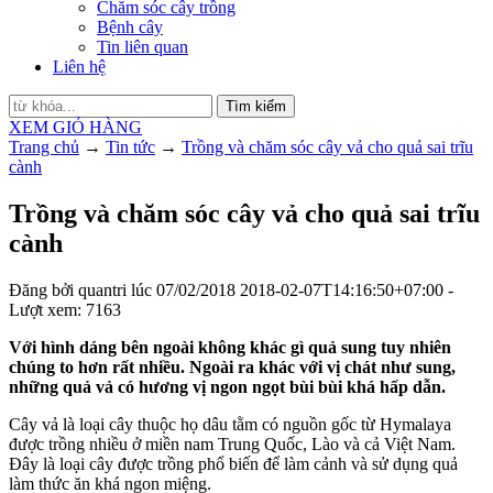
Chăm sóc cây trồng
Bệnh cây
Tin liên quan
Liên hệ
Tìm kiếm
XEM GIỎ HÀNG
Trang chủ
→
Tin tức
→
Trồng và chăm sóc cây vả cho quả sai trĩu
cành
Trồng và chăm sóc cây vả cho quả sai trĩu
cành
Đăng bởi
quantri
lúc
07/02/2018
2018-02-07T14:16:50+07:00
-
Lượt xem: 7163
Với hình dáng bên ngoài không khác gì quả sung tuy nhiên
chúng to hơn rất nhiều. Ngoài ra khác với vị chát như sung,
những quả vả có hương vị ngon ngọt bùi bùi khá hấp dẫn.
Cây vả là loại cây thuộc họ dâu tằm có nguồn gốc từ Hymalaya
được trồng nhiều ở miền nam Trung Quốc, Lào và cả Việt Nam.
Đây là loại cây được trồng phổ biến để làm cảnh và sử dụng quả
làm thức ăn khá ngon miệng.