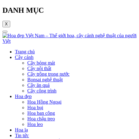
DANH MỤC
X
Trang chủ
Cây cảnh
Cây bóng mát
Cây nội thất
Cây trồng trong nước
Bonsai nghệ thuật
Cây ăn quả
Cây công trình
Hoa đẹp
Hoa Hồng Ngoại
Hoa bụi
Hoa ban công
Hoa chậu treo
Hoa leo
Hoa lạ
Tin tức