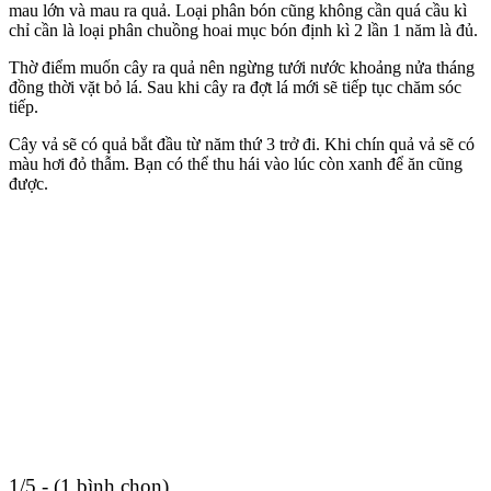
mau lớn và mau ra quả. Loại phân bón cũng không cần quá cầu kì
chỉ cần là loại phân chuồng hoai mục bón định kì 2 lần 1 năm là đủ.
Thờ điểm muốn cây ra quả nên ngừng tưới nước khoảng nửa tháng
đồng thời vặt bỏ lá. Sau khi cây ra đợt lá mới sẽ tiếp tục chăm sóc
tiếp.
Cây vả sẽ có quả bắt đầu từ năm thứ 3 trở đi. Khi chín quả vả sẽ có
màu hơi đỏ thẫm. Bạn có thể thu hái vào lúc còn xanh để ăn cũng
được.
1/5 - (1 bình chọn)