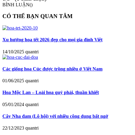
BÌNH LUẬN(
)
CÓ THỂ BẠN QUAN TÂM
Xu hướng hoa tết 2026 đẹp cho mọi gia đình Việt
14/10/2025
quantri
Các giống hoa Cúc được trồng nhiều ở Việt Nam
01/06/2025
quantri
Hoa Mộc Lan – Loài hoa quý phái, thuần khiết
05/01/2024
quantri
Cây Nha đam (Lô hội) với nhiều công dụng bất ngờ
22/12/2023
quantri