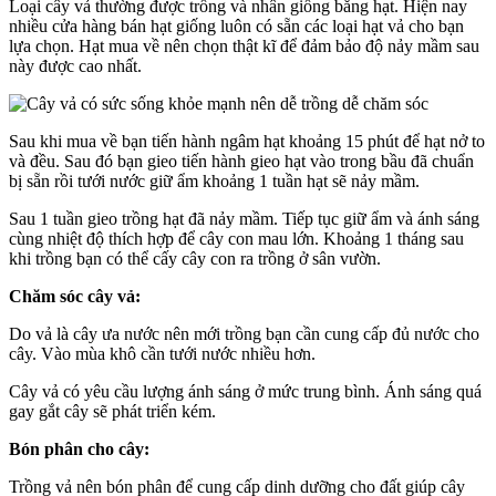
Loại cây vả thường được trồng và nhân giống bằng hạt. Hiện nay
nhiều cửa hàng bán hạt giống luôn có sẵn các loại hạt vả cho bạn
lựa chọn. Hạt mua về nên chọn thật kĩ để đảm bảo độ nảy mầm sau
này được cao nhất.
Sau khi mua về bạn tiến hành ngâm hạt khoảng 15 phút để hạt nở to
và đều. Sau đó bạn gieo tiến hành gieo hạt vào trong bầu đã chuẩn
bị sẵn rồi tưới nước giữ ẩm khoảng 1 tuần hạt sẽ nảy mầm.
Sau 1 tuần gieo trồng hạt đã nảy mầm. Tiếp tục giữ ẩm và ánh sáng
cùng nhiệt độ thích hợp để cây con mau lớn. Khoảng 1 tháng sau
khi trồng bạn có thể cấy cây con ra trồng ở sân vườn.
Chăm sóc cây vả:
Do vả là cây ưa nước nên mới trồng bạn cần cung cấp đủ nước cho
cây. Vào mùa khô cần tưới nước nhiều hơn.
Cây vả có yêu cầu lượng ánh sáng ở mức trung bình. Ánh sáng quá
gay gắt cây sẽ phát triển kém.
Bón phân cho cây:
Trồng vả nên bón phân để cung cấp dinh dưỡng cho đất giúp cây