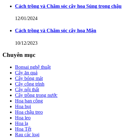
Cách trồng và Chăm sóc cây hoa Súng trong chậu
12/01/2024
Cách trồng và Chăm sóc cây hoa Mận
10/12/2023
Chuyên mục
Bonsai nghệ thuật
Cây ăn quả
Cây bóng mát
Cây công trình
Cây nội thất
Cây trồng trong nước
Hoa ban công
Hoa bụi
Hoa chậu treo
Hoa leo
Hoa lạ
Hoa Tết
Rau các loại