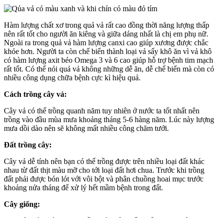
Hàm lượng chất xơ trong quả vả rất cao đồng thời năng lượng thấp
nên rất tốt cho người ăn kiêng và giữa dáng nhất là chị em phụ nữ.
Ngoài ra trong quả vả hàm lượng canxi cao giúp xương được chắc
khỏe hơn. Người ta còn chế biến thành loại vả sấy khô ăn vì vả khô
có hàm lượng axit béo Omega 3 và 6 cao giúp hỗ trợ bệnh tim mạch
rất tốt. Có thể nói quả vả không những dễ ăn, dễ chế biến mà còn có
nhiều công dụng chữa bệnh cực kì hiệu quả.
Cách trồng cây vả:
Cây vả có thể trồng quanh năm tuy nhiên ở nước ta tốt nhất nên
trồng vào đầu mùa mưa khoảng tháng 5-6 hàng năm. Lúc này lượng
mưa dồi dào nên sẽ không mất nhiều công chăm tưới.
Đất trồng cây:
Cây vả dễ tính nên bạn có thể trồng được trên nhiều loại đất khác
nhau từ đất thịt màu mỡ cho tới loại đất hơi chua. Trước khi trồng
đất phải được bón lót với vôi bột và phân chuồng hoai mục trước
khoảng nửa tháng để xử lý hết mầm bệnh trong đất.
Cây giống: