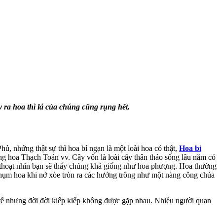
y ra hoa thì lá của chúng cũng rụng hết.
ủ, nhứng thật sự thì hoa bỉ ngạn là một loài hoa có thật,
Hoa bỉ
 hoa Thạch Toán vv. Cây vốn là loài cây thân thảo sống lâu năm có
 thoạt nhìn bạn sẽ thấy chúng khá giống như hoa phượng. Hoa thường
chụm hoa khi nở xòe tròn ra các hướng trông như một nàng công chúa
c rễ nhưng đời đời kiếp kiếp không được gặp nhau. Nhiều người quan