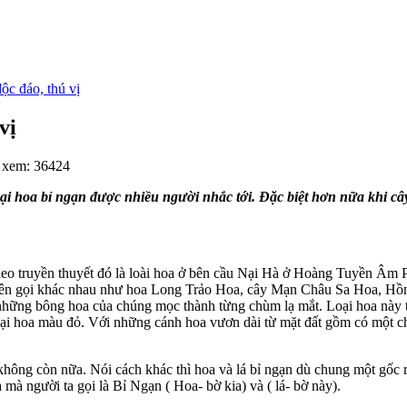
ộc đáo, thú vị
vị
 xem: 36424
loại hoa bỉ ngạn được nhiều người nhắc tới. Đặc biệt hơn nữa khi câ
 theo truyền thuyết đó là loài hoa ở bên cầu Nại Hà ở Hoàng Tuyền Âm Ph
 tên gọi khác nhau như hoa Long Trảo Hoa, cây Mạn Châu Sa Hoa, Hồng
 những bông hoa của chúng mọc thành từng chùm lạ mắt. Loại hoa này
 loại hoa màu đỏ. Với những cánh hoa vươn dài từ mặt đất gồm có một 
g không còn nữa. Nói cách khác thì hoa và lá bỉ ngạn dù chung một gố
 mà người ta gọi là Bỉ Ngạn ( Hoa- bờ kia) và ( lá- bờ này).