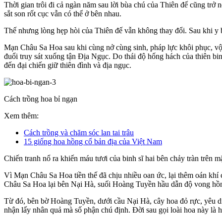
Thời gian trôi đi cả ngàn năm sau lời bùa chú của Thiên đế cũng trở 
sắt son rốt cục vẫn có thể ở bên nhau.
Thế nhưng lòng hẹp hòi của Thiên đế vẫn không thay đổi. Sau khi y b
Mạn Châu Sa Hoa sau khi cùng nở cùng sinh, pháp lực khôi phục, vộ
đuổi truy sát xuống tận Địa Ngục. Do thái độ hống hách của thiên
đến đại chiến giữ thiên đình và địa ngục.
Cách trồng hoa bỉ ngạn
Xem thêm:
Cách trồng và chăm sóc lan tai trâu
15 giống hoa hồng cổ bản địa của Việt Nam
Chiến tranh nổ ra khiến máu tươi của binh sĩ hai bên chảy tràn trên
Vì Mạn Châu Sa Hoa tiền thế đã chịu nhiều oan ức, lại thêm oán khí c
Châu Sa Hoa lại bên Nại Hà, suối Hoàng Tuyền hầu dẫn độ vong hồn 
Từ đó, bên bờ Hoàng Tuyền, dưới cầu Nại Hà, cây hoa đỏ rực, yêu dị 
nhận lấy nhân quả mà số phận chú định. Đời sau gọi loài hoa này là h