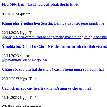
Hoa Mộc Lan – Loài hoa quý phái, thuần khiết
05/01/2024
quantri
Khám phá Ý nghĩa hoa Sen đá, loài hoa đầy sức sống mạnh mẽ
20/11/2023
Ngọc Thư
Ý nghĩa hoa Cẩm Tú Cầu – Nét đẹp mong manh cho tình yêu mã
13/11/2023
quantri
Chăm sóc cây thu hải đường và cách phòng ngừa sâu bệnh hại
23/10/2023
Ngọc Thư
Cách chăm sóc cây hoa trà khi mới mua về chuẩn nhất
11/10/2023
Ngọc Thư
Chăm sóc cây trồng