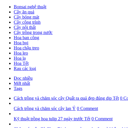
Bonsai nghệ thuật
Cây ăn quả
Cây bóng mát
Cây công trình
Cây nội thất
Cây trồng trong nước
Hoa ban công
Hoa bụi
Hoa chậu treo
Hoa leo
Hoa lạ
Hoa Tết
Rau các loại
Đọc nhiều
Mới nhất
Tags
Cách trồng và chăm sóc cây Quất ra quả đẹp đúng dịp Tết
0 C
Cách trồng và chăm sóc cây lan Ý
0 Comment
Kỹ thuật trồng hoa tulip 27 ngày trước Tết
0 Comment