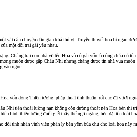
ột vài câu chuyện dân gian khá thú vị. Truyền thuyết hoa bỉ ngạn được 
của một đôi trai gái yêu nhau.
 nặng. Chàng trai con nhà võ tên Hoa và cô gái vốn là công chúa có tê
ới mong muốn được gặp Châu Nhi nhưng chàng được tin nhà vua muốn g
ng vào ngục.
Hoa vốn dòng Thiên tướng, pháp thuật tinh thuần, rốt cục đã vượt ngụ
hâu Nhi tiến thoái lưỡng nạn không còn đường thoát nên Hoa bèn thi tr
hiên binh thiên tướng đuổi giết thấy thế ngỡ ngàng, bèn đặt tên loài 
ho đôi tình nhân vĩnh viễn phân ly bèn yểm bùa chú cho loài hoa này m