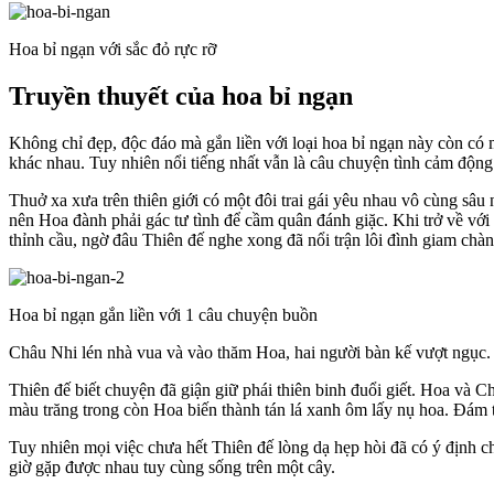
Hoa bỉ ngạn với sắc đỏ rực rỡ
Truyền thuyết của hoa bỉ ngạn
Không chỉ đẹp, độc đáo mà gắn liền với loại hoa bỉ ngạn này còn có m
khác nhau. Tuy nhiên nổi tiếng nhất vẫn là câu chuyện tình cảm động 
Thuở xa xưa trên thiên giới có một đôi trai gái yêu nhau vô cùng sâu
nên Hoa đành phải gác tư tình để cầm quân đánh giặc. Khi trở về v
thỉnh cầu, ngờ đâu Thiên đế nghe xong đã nổi trận lôi đình giam chà
Hoa bỉ ngạn gắn liền với 1 câu chuyện buồn
Châu Nhi lén nhà vua và vào thăm Hoa, hai người bàn kế vượt ngục. 
Thiên đế biết chuyện đã giận giữ phái thiên binh đuổi giết. Hoa và C
màu trăng trong còn Hoa biến thành tán lá xanh ôm lấy nụ hoa. Đám t
Tuy nhiên mọi việc chưa hết Thiên đế lòng dạ hẹp hòi đã có ý định c
giờ gặp được nhau tuy cùng sống trên một cây.