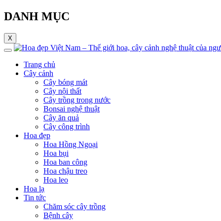
DANH MỤC
X
Trang chủ
Cây cảnh
Cây bóng mát
Cây nội thất
Cây trồng trong nước
Bonsai nghệ thuật
Cây ăn quả
Cây công trình
Hoa đẹp
Hoa Hồng Ngoại
Hoa bụi
Hoa ban công
Hoa chậu treo
Hoa leo
Hoa lạ
Tin tức
Chăm sóc cây trồng
Bệnh cây