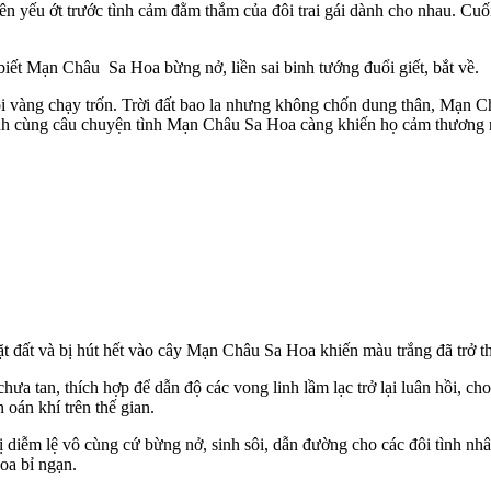
nên yếu ớt trước tình cảm đằm thắm của đôi trai gái dành cho nhau. Cuố
iết Mạn Châu Sa Hoa bừng nở, liền sai binh tướng đuổi giết, bắt về.
i vàng chạy trốn. Trời đất bao la nhưng không chốn dung thân, Mạn C
 binh cùng câu chuyện tình Mạn Châu Sa Hoa càng khiến họ cảm thươ
 mặt đất và bị hút hết vào cây Mạn Châu Sa Hoa khiến màu trắng đã trở
hưa tan, thích hợp để dẫn độ các vong linh lầm lạc trở lại luân hồi, 
oán khí trên thế gian.
diễm lệ vô cùng cứ bừng nở, sinh sôi, dẫn đường cho các đôi tình nhân
oa bỉ ngạn.