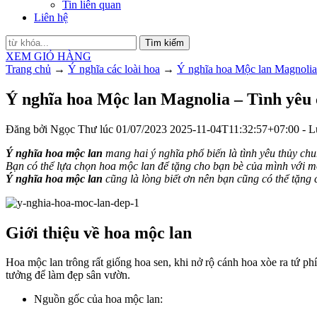
Tin liên quan
Liên hệ
Tìm kiếm
XEM GIỎ HÀNG
Trang chủ
→
Ý nghĩa các loài hoa
→
Ý nghĩa hoa Mộc lan Magnolia 
Ý nghĩa hoa Mộc lan Magnolia – Tình yêu 
Đăng bởi
Ngọc Thư
lúc
01/07/2023
2025-11-04T11:32:57+07:00
- L
Ý nghĩa hoa mộc lan
mang hai ý nghĩa phổ biến là tình yêu thủy ch
Bạn có thể lựa chọn hoa mộc lan để tặng cho bạn bè của mình với m
Ý nghĩa hoa mộc lan
cũng là lòng biết ơn nên bạn cũng có thể tặng 
Giới thiệu về hoa mộc lan
Hoa mộc lan trông rất giống hoa sen, khi nở rộ cánh hoa xòe ra tứ ph
tưởng để làm đẹp sân vườn.
Nguồn gốc của hoa mộc lan: