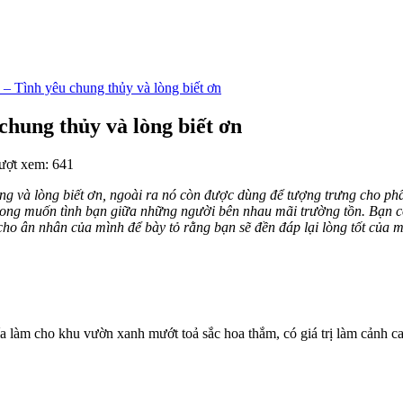
– Tình yêu chung thủy và lòng biết ơn
chung thủy và lòng biết ơn
ượt xem: 641
ung và lòng biết ơn, ngoài ra nó còn được dùng để tượng trưng cho ph
ong muốn tình bạn giữa những người bên nhau mãi trường tồn. Bạn có 
cho ân nhân của mình để bày tỏ rằng bạn sẽ đền đáp lại lòng tốt của m
ía làm cho khu vườn xanh mướt toả sắc hoa thắm, có giá trị làm cảnh ca