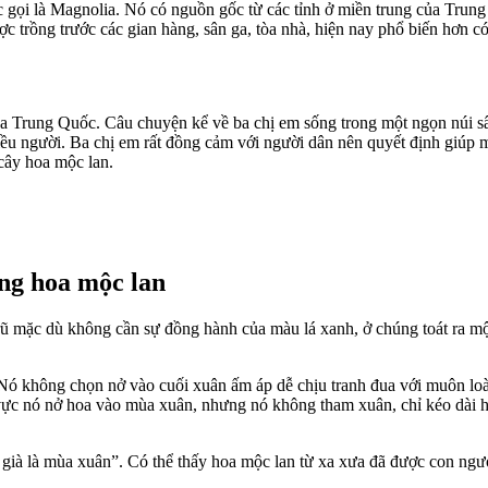
c gọi là Magnolia. Nó có nguồn gốc từ các tỉnh ở miền trung của Trun
trồng trước các gian hàng, sân ga, tòa nhà, hiện nay phổ biến hơn có
của Trung Quốc. Câu chuyện kể về ba chị em sống trong một ngọn núi
hiều người. Ba chị em rất đồng cảm với người dân nên quyết định giúp
 cây hoa mộc lan.
ặng hoa mộc lan
mặc dù không cần sự đồng hành của màu lá xanh, ở chúng toát ra một l
ó. Nó không chọn nở vào cuối xuân ấm áp dễ chịu tranh đua với muôn lo
 vực nó nở hoa vào mùa xuân, nhưng nó không tham xuân, chỉ kéo dài hơ
 già là mùa xuân”. Có thể thấy hoa mộc lan từ xa xưa đã được con ngườ