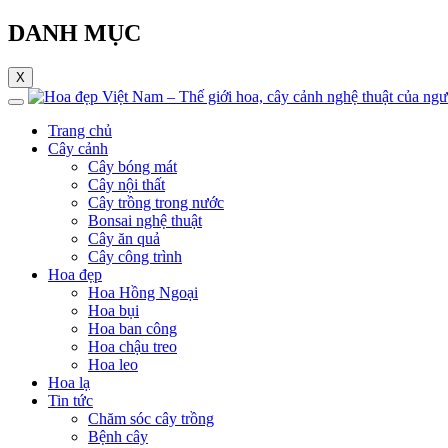
DANH MỤC
X
Trang chủ
Cây cảnh
Cây bóng mát
Cây nội thất
Cây trồng trong nước
Bonsai nghệ thuật
Cây ăn quả
Cây công trình
Hoa đẹp
Hoa Hồng Ngoại
Hoa bụi
Hoa ban công
Hoa chậu treo
Hoa leo
Hoa lạ
Tin tức
Chăm sóc cây trồng
Bệnh cây