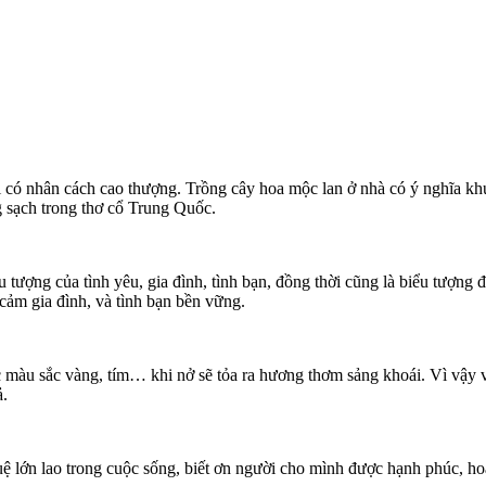
 có nhân cách cao thượng. Trồng cây hoa mộc lan ở nhà có ý nghĩa kh
 sạch trong thơ cổ Trung Quốc.
 tượng của tình yêu, gia đình, tình bạn, đồng thời cũng là biểu tượng đ
 cảm gia đình, và tình bạn bền vững.
c màu sắc vàng, tím… khi nở sẽ tỏa ra hương thơm sảng khoái. Vì vậy 
ả.
 tuệ lớn lao trong cuộc sống, biết ơn người cho mình được hạnh phúc, 