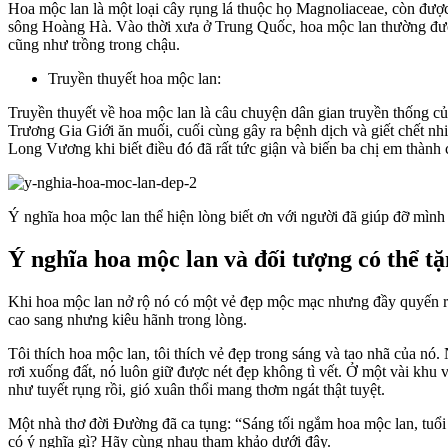
Hoa mộc lan là một loại cây rụng lá thuộc họ Magnoliaceae, còn đượ
sông Hoàng Hà. Vào thời xưa ở Trung Quốc, hoa mộc lan thường được 
cũng như trồng trong chậu.
Truyền thuyết hoa mộc lan:
Truyền thuyết về hoa mộc lan là câu chuyện dân gian truyền thống 
Trương Gia Giới ăn muối, cuối cùng gây ra bệnh dịch và giết chết n
Long Vương khi biết điều đó đã rất tức giận và biến ba chị em thành
Ý nghĩa hoa mộc lan thể hiện lòng biết ơn với người đã giúp đỡ mình
Ý nghĩa hoa mộc lan và đối tượng có thể t
Khi hoa mộc lan nở rộ nó có một vẻ đẹp mộc mạc nhưng đầy quyến rũ 
cao sang nhưng kiêu hãnh trong lòng.
Tôi thích hoa mộc lan, tôi thích vẻ đẹp trong sáng và tao nhã của n
rơi xuống đất, nó luôn giữ được nét đẹp không tì vết. Ở một vài khu
như tuyết rụng rồi, gió xuân thổi mang thơm ngát thật tuyệt.
Một nhà thơ đời Đường đã ca tụng: “Sáng tối ngắm hoa mộc lan, tuổi
có ý nghĩa gì? Hãy cùng nhau tham khảo dưới đây.