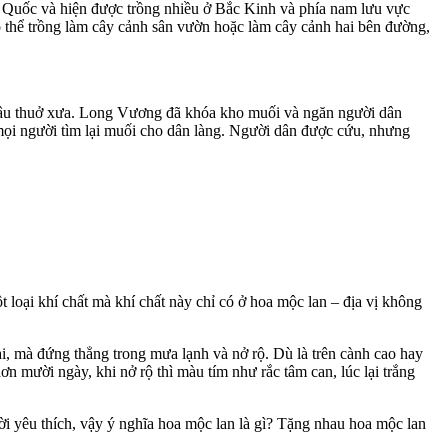
g Quốc và hiện được trồng nhiều ở Bắc Kinh và phía nam lưu vực
 thể trồng làm cây cảnh sân vườn hoặc làm cây cảnh hai bên đường,
 sâu thuở xưa. Long Vương đã khóa kho muối và ngăn người dân
 mọi người tìm lại muối cho dân làng. Người dân được cứu, nhưng
oại khí chất mà khí chất này chỉ có ở hoa mộc lan – địa vị không
ài, mà đứng thẳng trong mưa lạnh và nở rộ. Dù là trên cành cao hay
n mười ngày, khi nở rộ thì màu tím như rắc tâm can, lúc lại trắng
i yêu thích, vậy ý nghĩa hoa mộc lan là gì? Tặng nhau hoa mộc lan