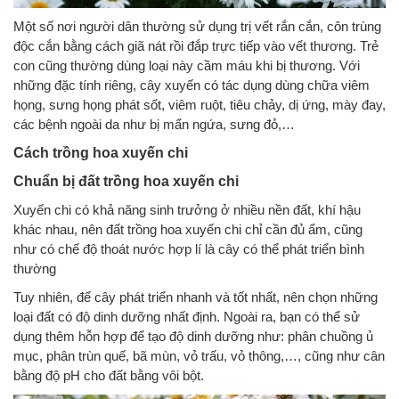
Một số nơi người dân thường sử dụng trị vết rắn cắn, côn trùng
độc cắn bằng cách giã nát rồi đắp trực tiếp vào vết thương. Trẻ
con cũng thường dùng loại này cầm máu khi bị thương. Với
những đặc tính riêng, cây xuyến có tác dụng dùng chữa viêm
họng, sưng họng phát sốt, viêm ruột, tiêu chảy, dị ứng, mày đay,
các bệnh ngoài da như bị mẩn ngứa, sưng đỏ,…
Cách trồng hoa xuyến chi
Chuẩn bị đất trồng hoa xuyến chi
Xuyến chi có khả năng sinh trưởng ở nhiều nền đất, khí hậu
khác nhau, nên đất trồng hoa xuyến chi chỉ cần đủ ẩm, cũng
như có chế độ thoát nước hợp lí là cây có thể phát triển bình
thường
Tuy nhiên, để cây phát triển nhanh và tốt nhất, nên chọn những
loại đất có độ dinh dưỡng nhất định. Ngoài ra, bạn có thể sử
dụng thêm hỗn hợp để tạo độ dinh dưỡng như: phân chuồng ủ
mục, phân trùn quế, bã mùn, vỏ trấu, vỏ thông,…, cũng như cân
bằng độ pH cho đất bằng vôi bột.