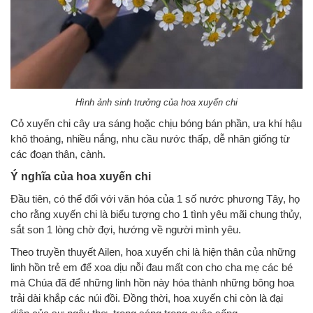
Hình ảnh sinh trưởng của hoa xuyến chi
Cỏ xuyến chi cây ưa sáng hoặc chịu bóng bán phần, ưa khí hậu
khô thoáng, nhiều nắng, nhu cầu nước thấp, dễ nhân giống từ
các đoạn thân, cành.
Ý nghĩa của hoa xuyến chi
Đầu tiên, có thể đối với văn hóa của 1 số nước phương Tây, họ
cho rằng xuyến chi là biểu tượng cho 1 tình yêu mãi chung thủy,
sắt son 1 lòng chờ đợi, hướng về người mình yêu.
Theo truyền thuyết Ailen, hoa xuyến chi là hiện thân của những
linh hồn trẻ em để xoa dịu nỗi đau mất con cho cha mẹ các bé
mà Chúa đã để những linh hồn này hóa thành những bông hoa
trải dài khắp các núi đồi. Đồng thời, hoa xuyến chi còn là đại