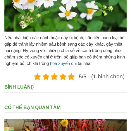
Nếu phát hiện các cành hoặc cây bị bệnh, cần tiến hành loại bỏ
gấp để tránh lây nhiễm sâu bệnh sang các cây khác, gây thiệt
hại nặng. Hy vọng với những chia sẻ về cách trồng cũng như
chăm sóc cỏ xuyến chi ở trên, sẽ giúp bạn có thêm những kinh
nghiệm bổ ích khi trồng
hoa xuyến chi
tại nhà.
5/5 - (1 bình chọn)
BÌNH LUẬN(
)
CÓ THỂ BẠN QUAN TÂM