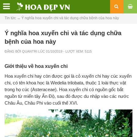
Tin tức
→
Ý nghĩa hoa xuyến chi và tác dụng chữa bệnh của hoa này
Ý nghĩa hoa xuyến chi và tác dụng chữa
bệnh của hoa này
ĐĂNG BỞI
QUANTRI
LÚC
01/10/2019
- LƯỢT XEM: 5115
Giới thiệu về hoa xuyến chi
Hoa xuyến chi hay còn được gọi là cỏ xuyến chi hay cúc xuyến
chi, có tên khoa học là Wedelia trilobata, thuộc 1 loài thực vật
trong họ cúc (Asteraceae). Hoa xuyến chi có nguồn gốc bắt
nguồn từ miến tây Ấn Độ, sau đó được du nhập vào các nước
Châu Âu, Châu Phi vào cuối thế XVI.