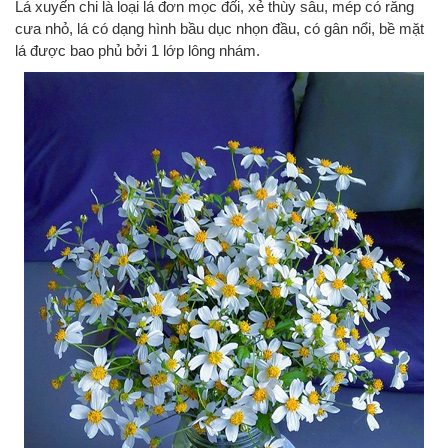
Lá xuyến chi là loại lá đơn mọc đối, xẻ thùy sâu, mép có răng
cưa nhỏ, lá có dạng hình bầu dục nhọn đầu, có gân nổi, bề mặt
lá được bao phủ bởi 1 lớp lông nhám.