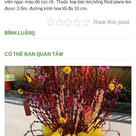
viên ngọc màu đỏ rực rỡ. Thuộc loại bán leo,hồng Red piano leo
được 2-5m, đường kính hoa tối đa 10 cm.
Rate this post
BÌNH LUẬN(
)
CÓ THỂ BẠN QUAN TÂM