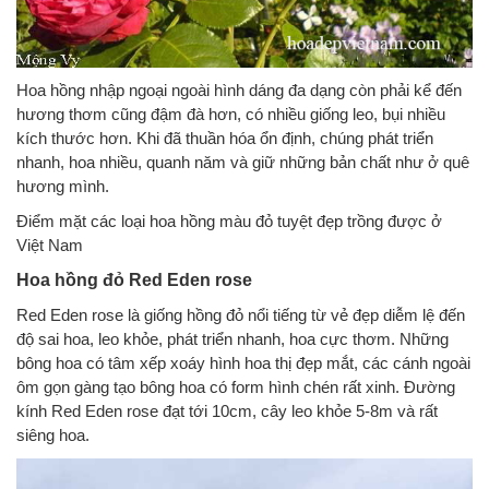
Hoa hồng nhập ngoại ngoài hình dáng đa dạng còn phải kể đến
hương thơm cũng đậm đà hơn, có nhiều giống leo, bụi nhiều
kích thước hơn. Khi đã thuần hóa ổn định, chúng phát triển
nhanh, hoa nhiều, quanh năm và giữ những bản chất như ở quê
hương mình.
Điểm mặt các loại hoa hồng màu đỏ tuyệt đẹp trồng được ở
Việt Nam
Hoa hồng đỏ Red Eden rose
Red Eden rose là giống hồng đỏ nổi tiếng từ vẻ đẹp diễm lệ đến
độ sai hoa, leo khỏe, phát triển nhanh, hoa cực thơm. Những
bông hoa có tâm xếp xoáy hình hoa thị đẹp mắt, các cánh ngoài
ôm gọn gàng tạo bông hoa có form hình chén rất xinh. Đường
kính Red Eden rose đạt tới 10cm, cây leo khỏe 5-8m và rất
siêng hoa.