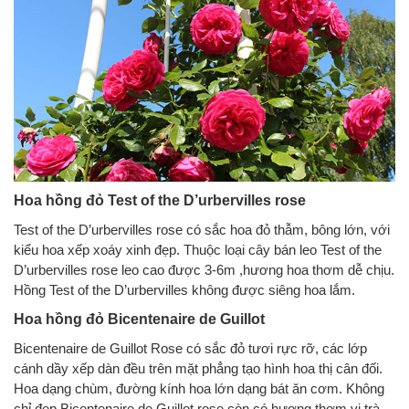
Hoa hồng đỏ Test of the D’urbervilles rose
Test of the D’urbervilles rose có sắc hoa đỏ thẫm, bông lớn, với
kiểu hoa xếp xoáy xinh đẹp. Thuộc loại cây bán leo Test of the
D’urbervilles rose leo cao được 3-6m ,hương hoa thơm dễ chịu.
Hồng Test of the D’urbervilles không được siêng hoa lắm.
Hoa hồng đỏ Bicentenaire de Guillot
Bicentenaire de Guillot Rose có sắc đỏ tươi rực rỡ, các lớp
cánh dầy xếp dàn đều trên mặt phẳng tạo hình hoa thị cân đối.
Hoa dạng chùm, đường kính hoa lớn dạng bát ăn cơm. Không
chỉ đẹp Bicentenaire de Guillot rose còn có hương thơm vị trà