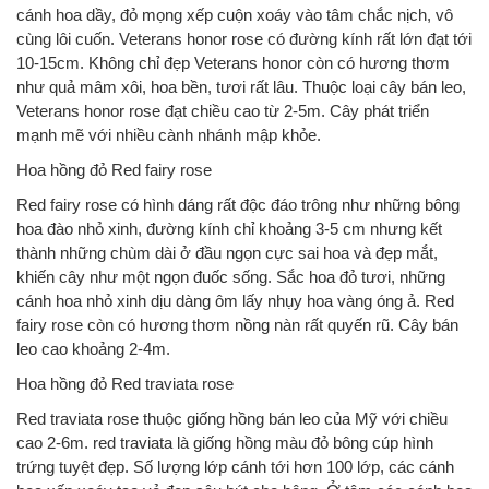
cánh hoa dầy, đỏ mọng xếp cuộn xoáy vào tâm chắc nịch, vô
cùng lôi cuốn. Veterans honor rose có đường kính rất lớn đạt tới
10-15cm. Không chỉ đẹp Veterans honor còn có hương thơm
như quả mâm xôi, hoa bền, tươi rất lâu. Thuộc loại cây bán leo,
Veterans honor rose đạt chiều cao từ 2-5m. Cây phát triển
mạnh mẽ với nhiều cành nhánh mập khỏe.
Hoa hồng đỏ Red fairy rose
Red fairy rose có hình dáng rất độc đáo trông như những bông
hoa đào nhỏ xinh, đường kính chỉ khoảng 3-5 cm nhưng kết
thành những chùm dài ở đầu ngọn cực sai hoa và đẹp mắt,
khiến cây như một ngọn đuốc sống. Sắc hoa đỏ tươi, những
cánh hoa nhỏ xinh dịu dàng ôm lấy nhụy hoa vàng óng ả. Red
fairy rose còn có hương thơm nồng nàn rất quyến rũ. Cây bán
leo cao khoảng 2-4m.
Hoa hồng đỏ Red traviata rose
Red traviata rose thuộc giống hồng bán leo của Mỹ với chiều
cao 2-6m. red traviata là giống hồng màu đỏ bông cúp hình
trứng tuyệt đẹp. Số lượng lớp cánh tới hơn 100 lớp, các cánh