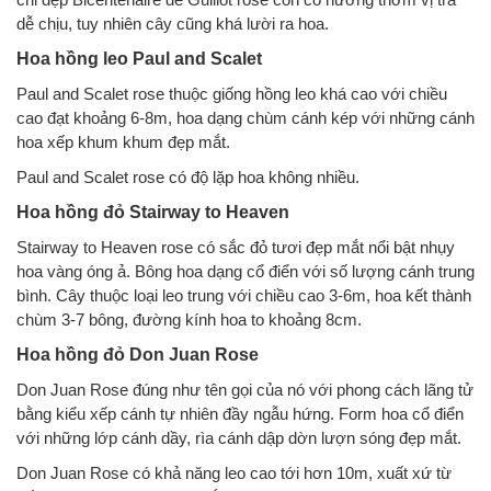
dễ chịu, tuy nhiên cây cũng khá lười ra hoa.
Hoa hồng leo Paul and Scalet
Paul and Scalet rose thuộc giống hồng leo khá cao với chiều
cao đạt khoảng 6-8m, hoa dạng chùm cánh kép với những cánh
hoa xếp khum khum đẹp mắt.
Paul and Scalet rose có độ lặp hoa không nhiều.
Hoa hồng đỏ Stairway to Heaven
Stairway to Heaven rose có sắc đỏ tươi đẹp mắt nổi bật nhụy
hoa vàng óng ả. Bông hoa dạng cổ điển với số lượng cánh trung
bình. Cây thuộc loại leo trung với chiều cao 3-6m, hoa kết thành
chùm 3-7 bông, đường kính hoa to khoảng 8cm.
Hoa hồng đỏ Don Juan Rose
Don Juan Rose đúng như tên gọi của nó với phong cách lãng tử
bằng kiểu xếp cánh tự nhiên đầy ngẫu hứng. Form hoa cổ điển
với những lớp cánh dầy, rìa cánh dập dờn lượn sóng đẹp mắt.
Don Juan Rose có khả năng leo cao tới hơn 10m, xuất xứ từ