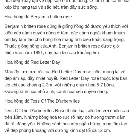
hoa xếp xoáy tạo vẻ đẹp sâu hút cho bông. Ở tâm các cánh hoa
xếp lớp nang tạo vẻ sắc nét, tràn đầy sức sống.
Hoa hồng đỏ Benjamin britten rose
Benjamin britten rose cũng là giống hồng đỏ được yêu thích với
kiểu xếp cánh duyên dáng ở tâm, các cánh ngoài khum khum
ôm lấy tâm tạo cho bông hoa mang tính điêu khắc sang trọng.
Thuộc giống hồng của Anh, Benjamin britten rose được giới
thiệu vào năm 1991, cây bán leo cao khoảng 5m.
Hoa hồng đỏ Red Letter Day
Màu đỏ tươi rực rỡ của Red Letter Day rose luôn mang lại vẻ
đẹp ấm áp, đầy nhiệt huyết. Red Letter Day rose thuộc loại bán
leo chỉ cao khoảng 2-3m, với những chùm hoa 5-7 bông.
Đường kính hoa nhỏ xinh, cánh hoa xếp duyên dáng.
Hoa hồng đỏ Tess Of The D’urbervilles
Tess Of The D’urbervilles Rose thuộc loại siêu leo với chiều cao
trên 10m. Những bông hoa to rực rỡ này có hương thơm đậm
đà rất đáng yêu. Những cánh hoa xếp ngẫu hứng trong tâm tạo
vẻ đẹp phóng khoáng với đường kính đạt tối đa 12 cm.