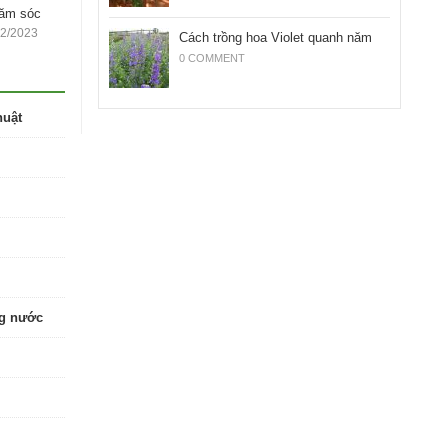
hăm sóc
12/2023
Cách trồng hoa Violet quanh năm
0 COMMENT
huật
ng nước