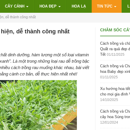
CÂY CẢNH
HOA ĐẸP
HOA LẠ
TIN TỨC
L
ện, dễ thành công nhất
CHĂM SÓC CÂ
hiện, dễ thành công nhất
Cách trồng và ch
Quất ra quả đẹp 
chất dinh dưỡng, hàm lượng một số loại vitamin
Tết
01/11/2025
anh”. Là một trong những loại rau dễ trồng bậc
Cách trồng và C
nhiều cách trồng rau muống khác nhau, bài viết
hoa Baby đẹp xin
ằng cành cơ bản, dễ thực hiện nhất nhé!
01/11/2025
Xu hướng hoa tết
cho mọi gia đình 
14/10/2025
Cách trồng và C
cây hoa Súng tro
12/01/2024