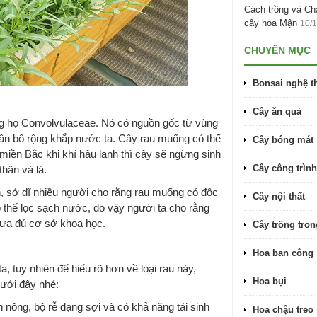
Cách trồng và C
cây hoa Mận
10/
CHUYÊN MỤC
Bonsai nghệ t
Cây ăn quả
ng họ Convolvulaceae. Nó có nguồn gốc từ vùng
hân bố rộng khắp nước ta. Cây rau muống có thể
Cây bóng mát
iền Bắc khi khí hậu lạnh thì cây sẽ ngừng sinh
Cây công trình
hân và lá.
n, sở dĩ nhiều người cho rằng rau muống có độc
Cây nội thất
 thể lọc sạch nước, do vậy người ta cho rằng
hưa đủ cơ sở khoa học.
Cây trồng tro
Hoa ban công
 tuy nhiên để hiểu rõ hơn về loại rau này,
Hoa bụi
ưới đây nhé:
n nông, bộ rễ dạng sợi và có khả năng tái sinh
Hoa chậu treo