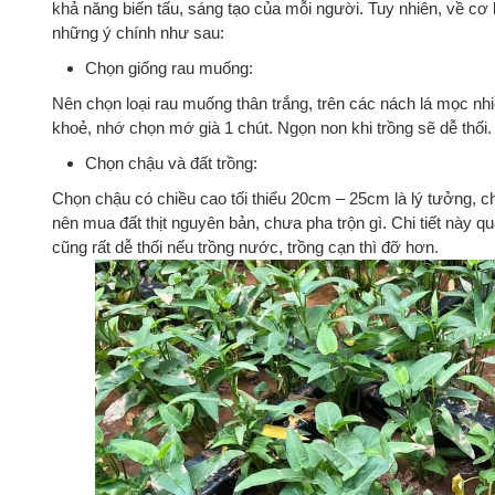
khả năng biến tấu, sáng tạo của mỗi người. Tuy nhiên, về cơ
những ý chính như sau:
Chọn giống rau muống:
Nên chọn loại rau muống thân trắng, trên các nách lá mọc nhi
khoẻ, nhớ chọn mớ già 1 chút. Ngọn non khi trồng sẽ dễ thối.
Chọn chậu và đất trồng:
Chọn chậu có chiều cao tối thiểu 20cm – 25cm là lý tưởng, c
nên mua đất thịt nguyên bản, chưa pha trộn gì. Chi tiết này 
cũng rất dễ thối nếu trồng nước, trồng cạn thì đỡ hơn.