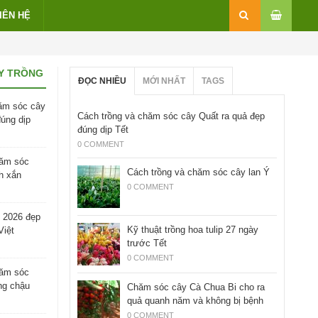
IÊN HỆ
Y TRỒNG
ĐỌC NHIỀU
MỚI NHẤT
TAGS
ăm sóc cây
Cách trồng và chăm sóc cây Quất ra quả đẹp
đúng dịp
đúng dịp Tết
0 COMMENT
hăm sóc
Cách trồng và chăm sóc cây lan Ý
h xắn
0 COMMENT
 2026 đẹp
Kỹ thuật trồng hoa tulip 27 ngày
Việt
trước Tết
0 COMMENT
hăm sóc
ng chậu
Chăm sóc cây Cà Chua Bi cho ra
quả quanh năm và không bị bệnh
0 COMMENT