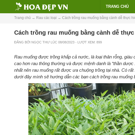
TRANG CHỦ
Trang chủ
→
Rau các loại
→
Cách trồng rau muống bằng cành dễ thực hi
Cách trồng rau muống bằng cành dễ thực 
ĐĂNG BỞI
NGỌC THƯ
LÚC
08/08/2023
- LƯỢT XEM: 899
Rau muống được trồng khắp cả nước, là loại thân rỗng, giàu 
cao hơn rau thông thường và được mệnh danh là “thần dược x
nhất nên rau muống rất được ưa chuộng trồng tại nhà. Có rất 
dưới đây mình sẽ hướng dẫn các bạn cách trồng rau muống b