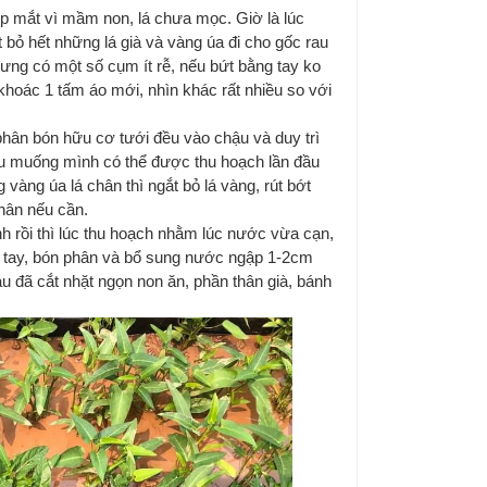
ẹp mắt vì mầm non, lá chưa mọc. Giờ là lúc
 bỏ hết những lá già và vàng úa đi cho gốc rau
ưng có một số cụm ít rễ, nếu bứt bằng tay ko
 khoác 1 tấm áo mới, nhìn khác rất nhiều so với
phân bón hữu cơ tưới đều vào chậu và duy trì
u muống mình có thể được thu hoạch lần đầu
 vàng úa lá chân thì ngắt bỏ lá vàng, rút bớt
hân nếu cần.
h rồi thì lúc thu hoạch nhằm lúc nước vừa cạn,
n tay, bón phân và bổ sung nước ngập 1-2cm
au đã cắt nhặt ngọn non ăn, phần thân già, bánh