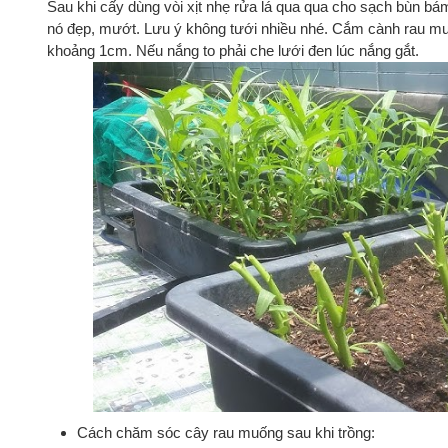
Sau khi cấy dùng vòi xịt nhẹ rửa lá qua qua cho sạch bùn bám
nó đẹp, mướt. Lưu ý không tưới nhiều nhé. Cắm cành rau m
khoảng 1cm. Nếu nắng to phải che lưới đen lúc nắng gắt.
Cách chăm sóc cây rau muống sau khi trồng: