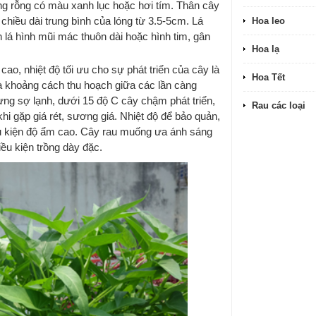
ng rỗng có màu xanh lục hoặc hơi tím. Thân cây
chiều dài trung bình của lóng từ 3.5-5cm. Lá
Hoa leo
 lá hình mũi mác thuôn dài hoặc hình tim, gân
Hoa lạ
ao, nhiệt độ tối ưu cho sự phát triển của cây là
Hoa Tết
và khoảng cách thu hoạch giữa các lần càng
ng sợ lạnh, dưới 15 độ C cây chậm phát triển,
Rau các loại
hi gặp giá rét, sương giá. Nhiệt độ để bảo quản,
ều kiện độ ẩm cao. Cây rau muống ưa ánh sáng
điều kiện trồng dày đặc.