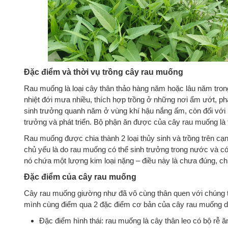
Đặc điểm và thời vụ trồng cây rau muống
Rau muống là loại cây thân thảo hàng năm hoặc lâu năm tro
nhiệt đới mưa nhiều, thích hợp trồng ở những nơi ẩm ướt, p
sinh trưởng quanh năm ở vùng khí hậu nắng ấm, còn đối với m
trưởng và phát triển. Bộ phận ăn được của cây rau muống là t
Rau muống được chia thành 2 loại thủy sinh và trồng trên cạ
chủ yếu là do rau muống có thể sinh trưởng trong nước và có
nó chứa một lượng kim loại nặng – điều này là chưa đúng, c
Đặc điểm của cây rau muống
Cây rau muống giường như đã vô cùng thân quen với chúng ta,
mình cùng điểm qua 2 đặc điểm cơ bản của cây rau muống d
Đặc điểm hình thái: rau muống là cây thân leo có bộ rễ ă