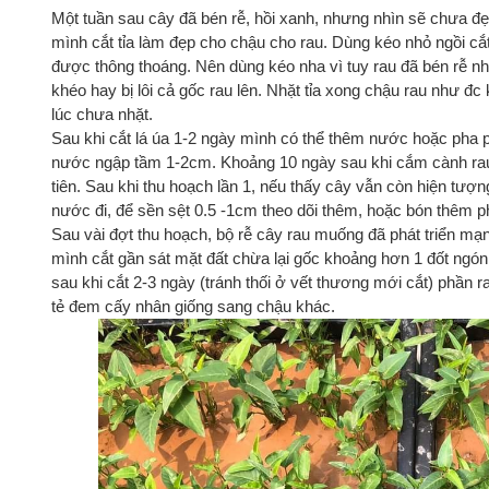
Một tuần sau cây đã bén rễ, hồi xanh, nhưng nhìn sẽ chưa đ
mình cắt tỉa làm đẹp cho chậu cho rau. Dùng kéo nhỏ ngồi cắt
được thông thoáng. Nên dùng kéo nha vì tuy rau đã bén rễ nh
khéo hay bị lôi cả gốc rau lên. Nhặt tỉa xong chậu rau như đc
lúc chưa nhặt.
Sau khi cắt lá úa 1-2 ngày mình có thể thêm nước hoặc pha 
nước ngập tầm 1-2cm. Khoảng 10 ngày sau khi cắm cành ra
tiên. Sau khi thu hoạch lần 1, nếu thấy cây vẫn còn hiện tượng
nước đi, để sền sệt 0.5 -1cm theo dõi thêm, hoặc bón thêm p
Sau vài đợt thu hoạch, bộ rễ cây rau muống đã phát triển mạn
mình cắt gần sát mặt đất chừa lại gốc khoảng hơn 1 đốt ngó
sau khi cắt 2-3 ngày (tránh thối ở vết thương mới cắt) phần r
tẻ đem cấy nhân giống sang chậu khác.