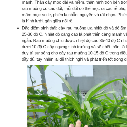
mạnh. Thân cây mọc dài và mềm, thân hình tròn bên tro
rau muống có các đốt, mỗi đốt có thể mọc ra các rễ phụ, 
mầm mọc so le, phiến lá nhẵn, nguyên và rất nhọn. Phiến
lá hình lưới, gân giữa nổi rõ.
Đặc điểm sinh thái: cây rau muống ưa nhiệt độ và độ ẩm c
25-30 độ C. Nhiệt độ càng cao lá phát triển càng mạnh 
ngắn. Rau muống chịu được nhiệt độ cao 35-40 độ C như
dưới 10 độ C cây ngừng sinh trưởng và sẽ chết thân, lá k
duy trì sự sống cho cây rau muống 10-15 độ C trong đi
đầy đủ, tuy nhiên lại dễ thích nghi và phát triển tốt trong 