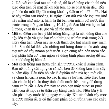
2. Đối với các loại rau như tía tô, thì là và húng chanh thì nên
gieo đều trên bề mặt để khi lớn lên, nó sẽ phát triển đều. Rồi
phủ lên đó một lớp đất mỏng khoảng 0.5cm và tưới nước. Hạt
sẽ nảy mầm sau khoảng 10 ngày. Còn đối với các loại rau khó
nảy mầm như ngò rí, hành lá thì bạn nên ngâm với nước ấm
trước trong thời gian khoảng 10-12 giờ. Sau khi vớt hạt ra lại
ủ trong khăn từ 6-10 giờ và để ráo nước.
Một số điểm cần lưu ý khi trồng bằng hạt là nên dùng tấm che
đậy lên chậu và gieo hạt vào những vị trí râm mát trong 2-3
ngày đầu tiên. Điều này sẽ kích thích cho hạt nhanh nảy mầm
hơn. Sau đó lại đưa vào những nơi hứng được nhiều ánh sáng
mặt trời để cây nhanh phát triển. Bạn cũng nên bón thêm các
loại phân hữu cơ, bấm ngọn và dùng bình phun sương để rau
thơm không bị bầm lá.
Một cách trồng rau thơm trên sân thượng khác là giâm cành.
Bạn nên dùng cắt dụng cụ cắt sắc bén để không làm thân cây
bị bầm dập. Đầu tiên bỏ các lá ở phần thân mà bạn mới cắt,
và chừa lại các lá non, bỏ các lá sâu và hư hại. Tiếp theo bạn
cần chuẩn bị các lọ thuỷ tinh chứa nước bên trong để đựng
cành chừa cắt. Cách làm này sẽ cho bạn thấy được sự phát
triển của rễ mọc ra từ thân cây bằng cách nào. Nên lưu ý là
cần phải thay nước hằng ngày cho cây. Khi từ nhánh cây mọc
ra được nhiều rễ, ta có thể đem phần đó đi trồng vào các chậu
cây.