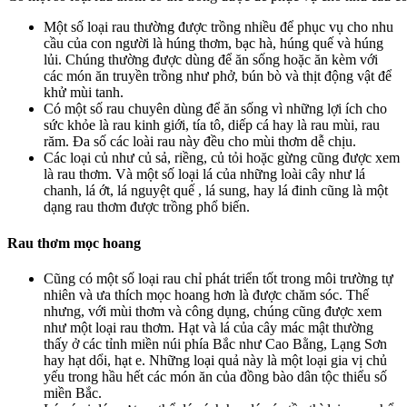
Một số loại rau thường được trồng nhiều để phục vụ cho nhu
cầu của con người là húng thơm, bạc hà, húng quế và húng
lủi. Chúng thường được dùng để ăn sống hoặc ăn kèm với
các món ăn truyền trồng như phở, bún bò và thịt động vật để
khử mùi tanh.
Có một số rau chuyên dùng để ăn sống vì những lợi ích cho
sức khỏe là rau kinh giới, tía tô, diếp cá hay là rau mùi, rau
răm. Đa số các loài rau này đều cho mùi thơm dễ chịu.
Các loại củ như củ sả, riềng, củ tỏi hoặc gừng cũng được xem
là rau thơm. Và một số loại lá của những loài cây như lá
chanh, lá ớt, lá nguyệt quế , lá sung, hay lá đinh cũng là một
dạng rau thơm được trồng phổ biến.
Rau thơm mọc hoang
Cũng có một số loại rau chỉ phát triển tốt trong môi trường tự
nhiên và ưa thích mọc hoang hơn là được chăm sóc. Thế
nhưng, với mùi thơm và công dụng, chúng cũng được xem
như một loại rau thơm. Hạt và lá của cây mác mật thường
thấy ở các tỉnh miền núi phía Bắc như Cao Bằng, Lạng Sơn
hay hạt dổi, hạt e. Những loại quả này là một loại gia vị chủ
yếu trong hầu hết các món ăn của đồng bào dân tộc thiểu số
miền Bắc.