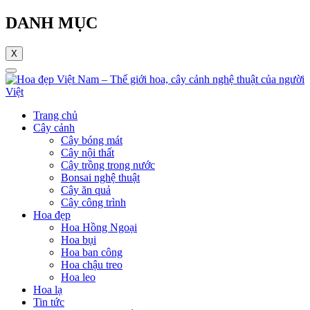
DANH MỤC
X
Trang chủ
Cây cảnh
Cây bóng mát
Cây nội thất
Cây trồng trong nước
Bonsai nghệ thuật
Cây ăn quả
Cây công trình
Hoa đẹp
Hoa Hồng Ngoại
Hoa bụi
Hoa ban công
Hoa chậu treo
Hoa leo
Hoa lạ
Tin tức