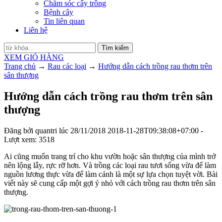
Chăm sóc cây trồng
Bệnh cây
Tin liên quan
Liên hệ
Tìm kiếm
XEM GIỎ HÀNG
Trang chủ
→
Rau các loại
→
Hướng dẫn cách trồng rau thơm trên
sân thượng
Hướng dẫn cách trồng rau thơm trên sân
thượng
Đăng bởi
quantri
lúc
28/11/2018
2018-11-28T09:38:08+07:00
-
Lượt xem: 3518
Ai cũng muốn trang trí cho khu vườn hoặc sân thượng của mình trở
nên lộng lẫy, rực rỡ hơn. Và trồng các loại rau tươi sống vừa để làm
nguồn lương thực vừa để làm cảnh là một sự lựa chọn tuyệt vời. Bài
viết này sẽ cung cấp một gợi ý nhỏ với cách trồng rau thơm trên sân
thượng.