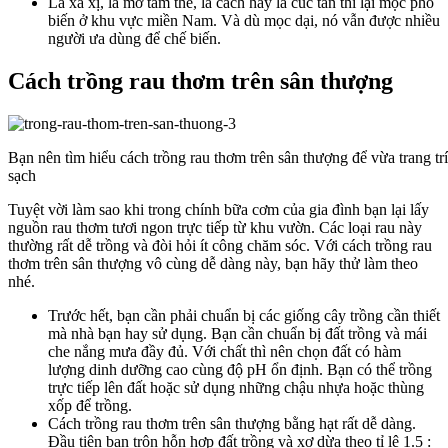
Lá xá xị, lá mơ tam thể, lá cách hay lá cúc tần thì lại mọc phổ
biến ở khu vực miền Nam. Và dù mọc dại, nó vẫn được nhiều
người ưa dùng để chế biến.
Cách trồng rau thơm trên sân thượng
Bạn nên tìm hiểu cách trồng rau thơm trên sân thượng để vừa trang t
sạch
Tuyệt vời làm sao khi trong chính bữa cơm của gia đình bạn lại lấy
nguồn rau thơm tươi ngon trực tiếp từ khu vườn. Các loại rau này
thường rất dễ trồng và đòi hỏi ít công chăm sóc. Với cách trồng rau
thơm trên sân thượng vô cùng dễ dàng này, bạn hãy thử làm theo
nhé.
Trước hết, bạn cần phải chuẩn bị các giống cây trồng cần thiết
mà nhà bạn hay sử dụng. Bạn cần chuẩn bị đất trồng và mái
che nắng mưa đầy đủ. Với chất thì nên chọn đất có hàm
lượng dinh dưỡng cao cùng độ pH ổn định. Bạn có thể trồng
trực tiếp lên đất hoặc sử dụng những chậu nhựa hoặc thùng
xốp để trồng.
Cách trồng rau thơm trên sân thượng bằng hạt rất dễ dàng.
Đầu tiên bạn trộn hỗn hợp đất trồng và xơ dừa theo tỉ lệ 1.5 :