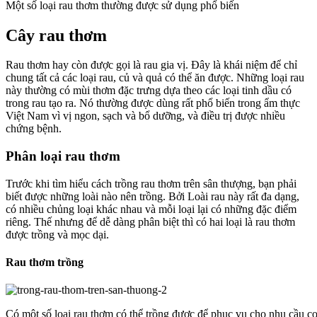
Một số loại rau thơm thường được sử dụng phổ biến
Cây rau thơm
Rau thơm hay còn được gọi là rau gia vị. Đây là khái niệm để chỉ
chung tất cả các loại rau, củ và quả có thể ăn được. Những loại rau
này thường có mùi thơm đặc trưng dựa theo các loại tinh dầu có
trong rau tạo ra. Nó thường được dùng rất phổ biến trong ẩm thực
Việt Nam vì vị ngon, sạch và bổ dưỡng, và điều trị được nhiều
chứng bệnh.
Phân loại rau thơm
Trước khi tìm hiểu cách trồng rau thơm trên sân thượng, bạn phải
biết được những loài nào nên trồng. Bởi Loài rau này rất đa dạng,
có nhiều chủng loại khác nhau và mỗi loại lại có những đặc điểm
riêng. Thế nhưng để dễ dàng phân biệt thì có hai loại là rau thơm
được trồng và mọc dại.
Rau thơm trồng
Có một số loại rau thơm có thể trồng được để phục vụ cho nhu cầu c