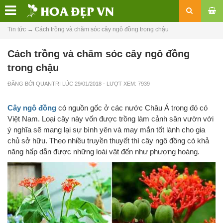
Tin tức
→
Cách trồng và chăm sóc cây ngô đồng trong chậu
Cách trồng và chăm sóc cây ngô đồng
trong chậu
ĐĂNG BỞI
QUANTRI
LÚC
29/01/2018
- LƯỢT XEM: 7939
Cây ngô đồng
có nguồn gốc ở các nước Châu Á trong đó có
Việt Nam. Loại cây này vốn được trồng làm cảnh sân vườn với
ý nghĩa sẽ mang lại sự bình yên và may mắn tốt lành cho gia
chủ sở hữu. Theo nhiều truyền thuyết thì cây ngô đồng có khả
năng hấp dẫn được những loài vật đến như phượng hoàng.