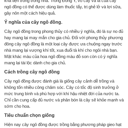
khá tiện trồng trong nhà. Trong Đông Y, vỏ cây và lá của cây
ngô đồng có thể được dùng làm thuốc tẩy, trị ghẻ lở và lợi sữa,
gây nôn một cách hiệu quả.
Ý nghĩa của cây ngô đồng.
Cây ngô đồng trong phong thủy có nhiều ý nghĩa, đó là sự no đủ
hay mang lại may mắn cho gia chủ. Đối với phong thủy phương
đông cây ngô đồng là một loại cây được ưa chuộng ngay trước
nhà mang lại vượng khí tốt, xua đuổi tà khí cho ngôi nhà bạn.
Mặt khác màu của hoa ngô đồng màu đỏ son còn có ý nghĩa
mang lại tài lộc dành cho gia chủ.
Cách trồng cây ngô đồng
Cây ngô đồng được đánh giá là giống cây cảnh dễ trồng và
không tốn nhiều công chăm sóc. Cây có tốc độ sinh trưởng ở
mức trung bình và phù hợp với khí hậu nhiệt đới của nước ta.
Chỉ cần cung cấp đủ nước và phân bón là cây sẽ khỏe mạnh và
sớm cho hoa.
Tiêu chuẩn chọn giống
Hiện nay cây ngô đồng được trồng bằng phương pháp gieo hạt