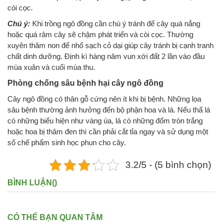
còi cọc.
Chú ý:
Khi trồng ngô đồng cần chú ý tránh để cây quá nắng
hoặc quá râm cây sẽ chậm phát triển và còi cọc. Thường
xuyên thăm non để nhổ sạch cỏ dại giúp cây tránh bị cạnh tranh
chất dinh dưỡng. Định kì hàng năm vun xới đất 2 lần vào đầu
mùa xuân và cuối mùa thu.
Phòng chống sâu bệnh hại cây ngô đồng
Cây ngô đồng có thân gỗ cứng nên ít khi bị bệnh. Những lọa
sâu bệnh thường ảnh hưởng đến bộ phận hoa và lá. Nếu thấ lá
có những biểu hiện như vàng úa, lá có những đốm tròn trắng
hoặc hoa bị thâm đen thì cần phải cắt tỉa ngay và sử dụng một
số chế phẩm sinh học phun cho cây.
3.2/5 - (5 bình chọn)
BÌNH LUẬN(
)
CÓ THỂ BẠN QUAN TÂM