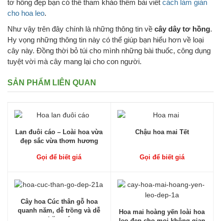
tơ hồng đẹp bạn có thể tham khảo thêm bài viết
cách làm giàn
cho hoa leo
.
Như vậy trên đây chính là những thông tin về
cây
dây tơ hồng
.
Hy vọng những thông tin này có thể giúp bạn hiểu hơn về loại
cây này. Đồng thời bỏ túi cho mình những bài thuốc, công dụng
tuyệt vời mà cây mang lại cho con người.
SẢN PHẨM LIÊN QUAN
Lan đuôi cáo – Loài hoa vừa
Chậu hoa mai Tết
đẹp sắc vừa thơm hương
Gọi để biết giá
Gọi để biết giá
Cây hoa Cúc thân gỗ hoa
quanh năm, dễ trồng và dễ
Hoa mai hoàng yến loài hoa
chăm sóc
leo đẹp cho mọi không gian