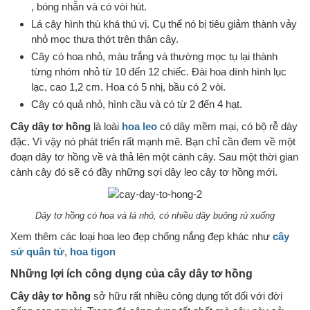
, bóng nhẵn và có vòi hút.
Lá cây hình thù khá thú vị. Cụ thể nó bị tiêu giảm thành vảy
nhỏ mọc thưa thớt trên thân cây.
Cây có hoa nhỏ, màu trắng và thường mọc tụ lại thành
từng nhóm nhỏ từ 10 đến 12 chiếc. Đài hoa dính hình lục
lạc, cao 1,2 cm. Hoa có 5 nhị, bầu có 2 vòi.
Cây có quả nhỏ, hình cầu và có từ 2 đến 4 hạt.
Cây
dây tơ hồng
là loài
hoa leo
có dây mềm mại, có bộ rễ dày
đặc. Vì vậy nó phát triển rất mạnh mẽ. Bạn chỉ cần đem về một
đoạn dây tơ hồng về và thả lên một cành cây. Sau một thời gian
cành cây đó sẽ có đầy những sợi dây leo cây tơ hồng mới.
Dây tơ hồng có hoa và lá nhỏ, có nhiều dây buông rủ xuống
Xem thêm các loại hoa leo đẹp chống nắng đẹp khác như
cây
sử quân tử
,
hoa tigon
Những lợi ích công dụng của cây dây tơ hồng
Cây dây tơ hồng
sở hữu rất nhiều công dụng tốt đối với đời