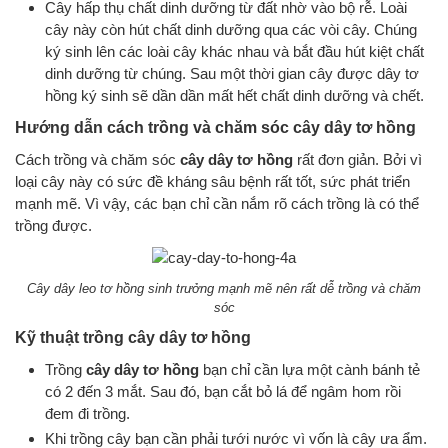
Cây hấp thụ chất dinh dưỡng từ đất nhờ vào bộ rễ. Loài
cây này còn hút chất dinh dưỡng qua các vòi cây. Chúng
ký sinh lên các loài cây khác nhau và bắt đầu hút kiệt chất
dinh dưỡng từ chúng. Sau một thời gian cây được dây tơ
hồng ký sinh sẽ dần dần mất hết chất dinh dưỡng và chết.
Hướng dẫn cách trồng và chăm sóc cây dây tơ hồng
Cách trồng và chăm sóc
cây dây tơ hồng
rất đơn giản. Bởi vì
loại cây này có sức đề kháng sâu bệnh rất tốt, sức phát triển
mạnh mẽ. Vì vậy, các bạn chỉ cần nắm rõ cách trồng là có thể
trồng được.
Cây dây leo tơ hồng sinh trưởng mạnh mẽ nên rất dễ trồng và chăm
sóc
Kỹ thuật trồng cây dây tơ hồng
Trồng
cây dây tơ hồng
bạn chỉ cần lựa một cành bánh tẻ
có 2 đến 3 mắt. Sau đó, bạn cắt bỏ lá để ngâm hom rồi
đem đi trồng.
Khi trồng cây bạn cần phải tưới nước vì vốn là cây ưa ẩm.