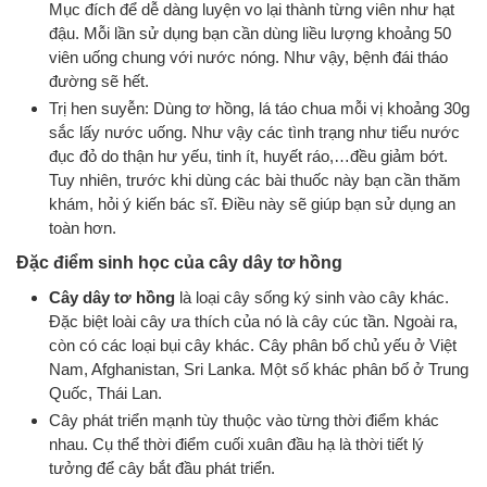
Mục đích để dễ dàng luyện vo lại thành từng viên như hạt
đậu. Mỗi lần sử dụng bạn cần dùng liều lượng khoảng 50
viên uống chung với nước nóng. Như vậy, bệnh đái tháo
đường sẽ hết.
Trị hen suyễn: Dùng tơ hồng, lá táo chua mỗi vị khoảng 30g
sắc lấy nước uống. Như vậy các tình trạng như tiểu nước
đục đỏ do thận hư yếu, tinh ít, huyết ráo,…đều giảm bớt.
Tuy nhiên, trước khi dùng các bài thuốc này bạn cần thăm
khám, hỏi ý kiến bác sĩ. Điều này sẽ giúp bạn sử dụng an
toàn hơn.
Đặc điểm sinh học của cây dây tơ hồng
Cây
dây tơ hồng
là loại cây sống ký sinh vào cây khác.
Đặc biệt loài cây ưa thích của nó là cây cúc tần. Ngoài ra,
còn có các loại bụi cây khác. Cây phân bố chủ yếu ở Việt
Nam, Afghanistan, Sri Lanka. Một số khác phân bố ở Trung
Quốc, Thái Lan.
Cây phát triển mạnh tùy thuộc vào từng thời điểm khác
nhau. Cụ thể thời điểm cuối xuân đầu hạ là thời tiết lý
tưởng để cây bắt đầu phát triển.