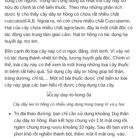
sống con người. Trong đó công dụng tốt nhất mà cây này sở
hữu đó chính là chế biến thuốc. Theo như những phân tích
dược lý cho thấy cây dây tơ hồng có chứa rất nhiều chất
cuscutosid A,B. Ngoài ra, nó còn chứa nhiều chất Cuscutamin.
Hạt của cây chứa nhiều chất agroclavin, đây là một chất độc có
tác động vào trung tâm giao cảm. Hạt tơ hồng có tác dụng hạ
huyết áp, trợ tim.
Bên cạnh đó loại cây này có vị ngọt, đắng, tính bình. Vì vậy nó
có tác dụng thành nhiệt lợi thủy, lương huyết giải độc. Chính vì
thế, loài cây này có thể xem là một trong những loại cây thuốc
trị bệnh rất hiệu quả. Sử dụng cây dây tơ hồng giúp bổ thận,
tráng dương, chỉ tả,… Một số bài thuốc được chế biến từ loài
cây này giúp các bạn hiểu rõ được công dụng của cây.
Cây dây leo tơ hồng có nhiều ứng dụng trong trang trí và y học
Trị đái tháo đường: bạn chỉ cần sử dụng khoảng 1kg thân
cây dây tơ hồng. Bạn kết hợp chung với 1 lít mật ong rồi
ngâm chúng trong rượu khoảng 10 ngày. Sau đó bạn vớt ra
phơi khô rồi nghiền thành bột, thêm một ít mật ong vào.