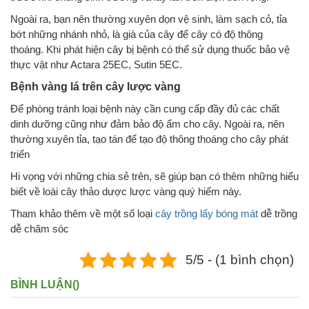
Ngoài ra, bạn nên thường xuyên dọn vệ sinh, làm sạch cỏ, tỉa
bớt những nhánh nhỏ, là già của cây để cây có độ thông
thoáng. Khi phát hiện cây bị bệnh có thể sử dụng thuốc bảo vệ
thực vật như Actara 25EC, Sutin 5EC.
Bệnh vàng lá trên cây lược vàng
Để phòng tránh loại bệnh này cần cung cấp đầy đủ các chất
dinh dưỡng cũng như đảm bảo độ ẩm cho cây. Ngoài ra, nên
thường xuyên tỉa, tạo tán để tạo độ thông thoáng cho cây phát
triển
Hi vọng với những chia sẻ trên, sẽ giúp bạn có thêm những hiểu
biết về loài cây thảo dược lược vàng quý hiếm này.
Tham khảo thêm về một số loại
cây trồng lấy bóng mát
dễ trồng
dễ chăm sóc
5/5 - (1 bình chọn)
BÌNH LUẬN(
)