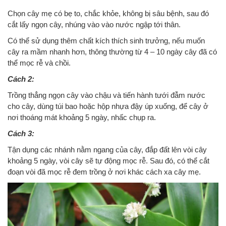
Chọn cây mẹ có bẹ to, chắc khỏe, không bị sâu bệnh, sau đó
cắt lấy ngọn cây, nhúng vào vào nước ngập tới thân.
Có thể sử dụng thêm chất kích thích sinh trưởng, nếu muốn
cây ra mầm nhanh hơn, thông thường từ 4 – 10 ngày cây đã có
thể mọc rễ và chồi.
Cách 2:
Trồng thẳng ngọn cây vào chậu và tiến hành tưới đẫm nước
cho cây, dùng túi bao hoặc hộp nhựa đậy úp xuống, để cây ở
nơi thoáng mát khoảng 5 ngày, nhấc chụp ra.
Cách 3:
Tận dụng các nhánh nằm ngang của cây, đắp đất lên vòi cây
khoảng 5 ngày, vòi cây sẽ tự động mọc rễ. Sau đó, có thể cắt
đoạn vòi đã mọc rễ đem trồng ở nơi khác cách xa cây mẹ.