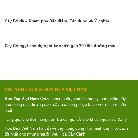
Cây Bồ đề – Khám phá Đặc điểm, Tác dụng và Ý nghĩa
Cây Cỏ ngọt cho độ ngọt tự nhiên gấp 300 lần đường mía
CHUYÊN TRANG HOA ĐẸP VIỆT NAM
Hoa đẹp Việt Nam
Chuyên bán buôn, bán lẻ các loại sản phẩm cây
hoa giống chất lượng cao, cây hoa hồng nhập khẩu với chi phí thấp
nhất.
Tặng quà cho đơn hàng trên 1 triệu, giá tốt cho khách quen và đại lý
Hoa Đẹp Việt Nam tư vấn về cây trồng cũng như bệnh cây một cách
tốt nhất cho nhưng người yêu Hoa Cây Cảnh