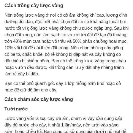
Cách trồng cây lược vàng
Nên trồng lược vàng ở nơi có độ ẩm không khí cao, lượng dinh
dưỡng dồi dào, đặc biết phải chọn đất có có khả năng thoát hơi
nước tốt vì giống lược vàng không chịu được ngập úng. Sau khi
chọn đất xong, cần làm sạch cỏ và xới tơi đất để tạo độ thoáng,
trộn 40% mùn cưa hoặc vỏ trấu và 50% phân chuồng hoai mục,
10% vôi bột để cải thiện đất trồng. Nên chọn những cây giống
có bẹ to, chắc khỏe, bộ rễ không bị dập nát và cây không có
dấu hiệu bị nhiễm bệnh. Bạn có thể trồng lược vàng trong chậu
hoặc vườn đều được, khi trồng cần lưu ý đặt nhẹ nhàng tránh
làm rễ cây bị dập.
Bạn có thể phủ quanh gốc cây 1 lớp mỏng rơm khô hoặc cỏ
mục để giữ độ ẩm cho cây.
Cách chăm sóc cây lược vàng
Tưới nước
Lược vàng vốn là loại cây ưa ẩm, chính vì vậy cần cung cấp
đầy đủ nước cho cây, ít nhất 1 lần/ngày, nên tưới vào sáng
sớm hoặc chiều tối. Bạn cũng có sử dụng giàn tưới nhỏ giọt để