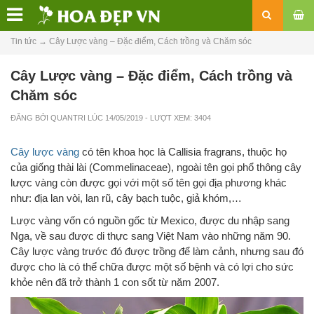
Tin tức
→
Cây Lược vàng – Đặc điểm, Cách trồng và Chăm sóc
Cây Lược vàng – Đặc điểm, Cách trồng và
Chăm sóc
ĐĂNG BỞI
QUANTRI
LÚC
14/05/2019
- LƯỢT XEM: 3404
Cây lược vàng
có tên khoa học là Callisia fragrans, thuộc họ
của giống thài lài (Commelinaceae), ngoài tên gọi phổ thông cây
lược vàng còn được gọi với một số tên gọi địa phương khác
như: địa lan vòi, lan rũ, cây bạch tuộc, giả khóm,…
Lược vàng vốn có nguồn gốc từ Mexico, được du nhập sang
Nga, về sau được di thực sang Việt Nam vào những năm 90.
Cây lược vàng trước đó được trồng để làm cảnh, nhưng sau đó
được cho là có thể chữa được một số bệnh và có lợi cho sức
khỏe nên đã trở thành 1 con sốt từ năm 2007.