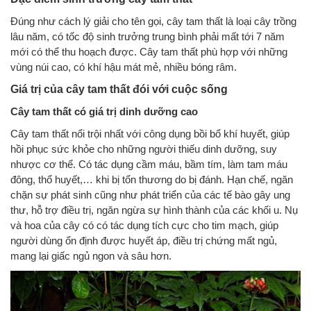
Đúng như cách lý giải cho tên gọi, cây tam thất là loại cây trồng
lâu năm, có tốc độ sinh trưởng trung bình phải mất tới 7 năm
mới có thể thu hoạch được. Cây tam thất phù hợp với những
vùng núi cao, có khí hậu mát mẻ, nhiều bóng râm.
Giá trị của cây tam thất đói với cuộc sống
Cây tam thất có giá trị dinh dưỡng cao
Cây tam thất nổi trội nhất với công dụng bồi bổ khí huyết, giúp
hồi phục sức khỏe cho những người thiếu dinh dưỡng, suy
nhược cơ thể. Có tác dụng cầm máu, bầm tím, làm tam máu
đông, thổ huyết,… khi bị tổn thương do bị đánh. Hạn chế, ngăn
chặn sự phát sinh cũng như phát triển của các tế bào gây ung
thư, hỗ trợ điều trị, ngăn ngừa sự hình thành của các khối u. Nụ
và hoa của cây có có tác dụng tích cực cho tim mạch, giúp
người dùng ổn định được huyết áp, điều trị chứng mất ngủ,
mang lại giấc ngủ ngon và sâu hơn.