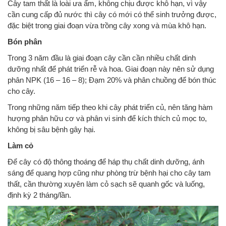
Cây tam thất là loài ưa ẩm, không chịu được khô hạn, vì vậy
cần cung cấp đủ nước thì cây có mới có thể sinh trưởng được,
đặc biệt trong giai đoạn vừa trồng cây xong và mùa khô hạn.
Bón phân
Trong 3 năm đầu là giai đoạn cây cần cần nhiều chất dinh
dưỡng nhất để phát triển rễ và hoa. Giai đoạn này nên sử dụng
phân NPK (16 – 16 – 8); Đạm 20% và phân chuồng để bón thúc
cho cây.
Trong những năm tiếp theo khi cây phát triển củ, nên tăng hàm
hượng phân hữu cơ và phân vi sinh để kích thích củ mọc to,
không bị sâu bệnh gây hại.
Làm cỏ
Để cây có độ thông thoáng để háp thụ chất dinh dưỡng, ánh
sáng để quang hợp cũng như phòng trừ bệnh hại cho cây tam
thất, cần thường xuyên làm cỏ sạch sẽ quanh gốc và luống,
định kỳ 2 tháng/lần.