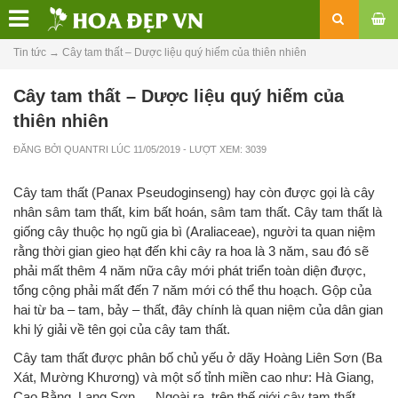
Tin tức
→
Cây tam thất – Dược liệu quý hiếm của thiên nhiên
Cây tam thất – Dược liệu quý hiếm của
thiên nhiên
ĐĂNG BỞI
QUANTRI
LÚC
11/05/2019
- LƯỢT XEM: 3039
Cây tam thất (Panax Pseudoginseng) hay còn được gọi là cây
nhân sâm tam thất, kim bất hoán, sâm tam thất. Cây tam thất là
giống cây thuộc họ ngũ gia bì (Araliaceae), người ta quan niệm
rằng thời gian gieo hạt đến khi cây ra hoa là 3 năm, sau đó sẽ
phải mất thêm 4 năm nữa cây mới phát triển toàn diện được,
tổng cộng phải mất đến 7 năm mới có thể thu hoạch. Gộp của
hai từ ba – tam, bảy – thất, đây chính là quan niệm của dân gian
khi lý giải về tên gọi của cây tam thất.
Cây tam thất được phân bố chủ yếu ở dãy Hoàng Liên Sơn (Ba
Xát, Mường Khương) và một số tỉnh miền cao như: Hà Giang,
Cao Bằng, Lạng Sơn,… Ngoài ra, trên thế giới cây tam thất