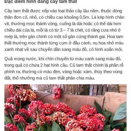
Đặc điểm hình dáng cây tam thất
Cây tam thất được xếp vào loại thảo cây lâu năm, thuộc dòng
thân đơn cỏ, nhỏ, có chiều cao khoảng 0,5m. Lá kép hình chân
vịt, thường mọc thành vòng, cuống lá dài hoặc có thể dài hơn
chiều dài của lá, mỗi lá có từ 3 – 7 lá chét, có răng cưa nhỏ ở
mép lá, trên gân chính có một số gân cứng thành gai. Hoa tam
thất thường mọc thành từng cụm ở đầu cành, nụ hoa nhỏ màu
xanh nhạt về sau chuyển dần sang màu đỏ, có hình xoắn môi.
Quả mọng nước, khi chín chuyển từ màu xanh sang màu đỏ,
trong quả có chứa 2 hạt hình cầu. Củ tam thất chính là phần rễ
phình ra, thường có màu đen, vàng hoặc xám, thùy theo vùng
đất, thổ nhưỡng mà củ tam thất phân chia màu.