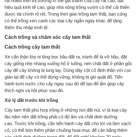
rất nhiều trên thị trường vì thế giá thành của cây rất cao, đạt
hiệu quả kinh tế cao, giúp nhà nông trồng vườn có thể cải thiện
được tài chính rõ rệt. Trong thời gian trồng tam thất, bạn cũng
có thể trồng xen canh các loại cây ngắn ngày khác để tăng
thêm thu nhập kinh tế.
Cách trồng và chăm sóc cây tam thất
Cách trồng cây tam thất
Xé cẩn thận lớp ni lông bọc bầu đất ra, tránh để là vỡ bầu, đặt
cây giống nhẹ nhàng xuống hố ở luống, nén chặt đất ở phần gốc
cây để cây không bị lung lay. Dùng dây cột cố định thân với cọc
giàn lại để cây có thể đứng vững, không bị gió quật đổ. Tiến
hành tưới nước cho cây ngay sau đó để tạo đổ ẩm giúp cây
thích nghi và hồi phục sau đó.
Xử lý đất trước khi trồng
Cây tam thất phù hợp trồng ở những nơi đất núi, vì là loại cây
lâu năm nên đất trồng phải có độ ẩm và chất dinh dưỡng
cao. Trước khi trồng, cần tiến hành cày đất cho tới và làm sạch
cỏ, có thể bón thêm phân chuồng hoai mục để cân bằng thêm
các chất dinh dưỡng trong đất, để đất nghỉ khoảng 20 ngày.