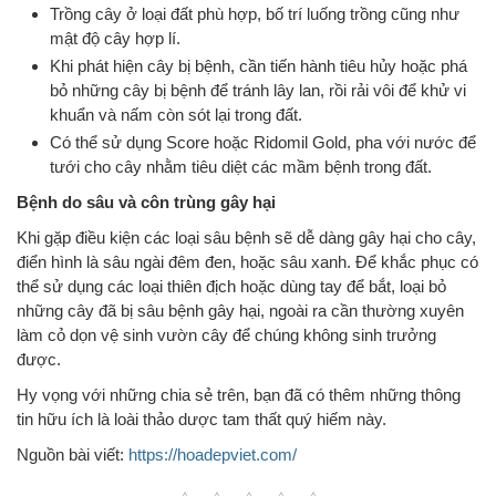
Trồng cây ở loại đất phù hợp, bố trí luống trồng cũng như
mật độ cây hợp lí.
Khi phát hiện cây bị bệnh, cần tiến hành tiêu hủy hoặc phá
bỏ những cây bị bệnh để tránh lây lan, rồi rải vôi để khử vi
khuẩn và nấm còn sót lại trong đất.
Có thể sử dụng Score hoặc Ridomil Gold, pha với nước để
tưới cho cây nhằm tiêu diệt các mầm bệnh trong đất.
Bệnh do sâu và côn trùng gây hại
Khi gặp điều kiện các loại sâu bệnh sẽ dễ dàng gây hại cho cây,
điển hình là sâu ngài đêm đen, hoặc sâu xanh. Để khắc phục có
thể sử dụng các loại thiên địch hoặc dùng tay để bắt, loại bỏ
những cây đã bị sâu bệnh gây hại, ngoài ra cần thường xuyên
làm cỏ dọn vệ sinh vườn cây để chúng không sinh trưởng
được.
Hy vọng với những chia sẻ trên, bạn đã có thêm những thông
tin hữu ích là loài thảo dược tam thất quý hiếm này.
Nguồn bài viết:
https://hoadepviet.com/