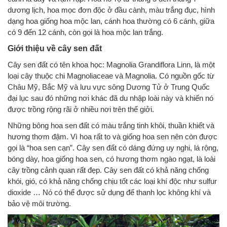
dương lịch, hoa mọc đơn độc ở đầu cành, màu trắng đục, hình
dạng hoa giống hoa mộc lan, cánh hoa thường có 6 cánh, giữa
có 9 đến 12 cánh, còn gọi là hoa mộc lan trắng.
Giới thiệu về cây sen đất
Cây sen đất có tên khoa học: Magnolia Grandiflora Linn, là một
loại cây thuộc chi Magnoliaceae và Magnolia. Có nguồn gốc từ
Châu Mỹ, Bắc Mỹ và lưu vực sông Dương Tử ở Trung Quốc
đại lục sau đó những nơi khác đã du nhập loài này và khiến nó
được trồng rộng rãi ở nhiều nơi trên thế giởi.
Những bông hoa sen đất có màu trắng tinh khôi, thuần khiết và
hương thơm đậm. Vì hoa rất to và giống hoa sen nên còn được
gọi là “hoa sen cạn”. Cây sen đất có dáng đứng uy nghi, lá rộng,
bóng dày, hoa giống hoa sen, có hương thơm ngào ngạt, là loài
cây trồng cảnh quan rất đẹp. Cây sen đất có khả năng chống
khói, gió, có khả năng chống chịu tốt các loại khí độc như sulfur
dioxide … Nó có thể được sử dụng để thanh lọc không khí và
bảo vệ môi trường.