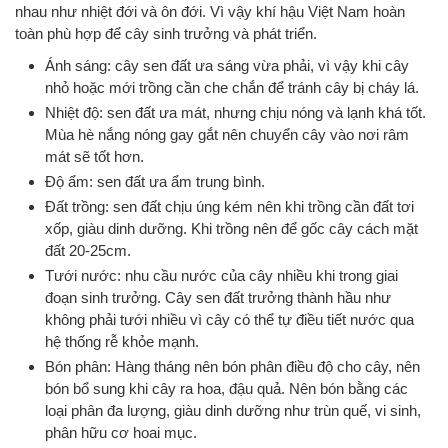
nhau như nhiệt đới và ôn đới. Vì vậy khí hậu Việt Nam hoàn
toàn phù hợp để cây sinh trưởng và phát triển.
Ánh sáng: cây sen đất ưa sáng vừa phải, vì vậy khi cây
nhỏ hoặc mới trồng cần che chắn để tránh cây bị cháy lá.
Nhiệt độ: sen đất ưa mát, nhưng chịu nóng và lạnh khá tốt.
Mùa hè nắng nóng gay gắt nên chuyển cây vào nơi râm
mát sẽ tốt hơn.
Độ ẩm: sen đất ưa ẩm trung bình.
Đất trồng: sen đất chịu úng kém nên khi trồng cần đất tơi
xốp, giàu dinh dưỡng. Khi trồng nên để gốc cây cách mặt
đất 20-25cm.
Tưới nước: nhu cầu nước của cây nhiều khi trong giai
đoạn sinh trưởng. Cây sen đất trưởng thành hầu như
không phải tưới nhiều vì cây có thể tự điều tiết nước qua
hệ thống rễ khỏe mạnh.
Bón phân: Hàng tháng nên bón phân điều độ cho cây, nên
bón bổ sung khi cây ra hoa, đậu quả. Nên bón bằng các
loại phân đa lượng, giàu dinh dưỡng như trùn quế, vi sinh,
phân hữu cơ hoai mục.