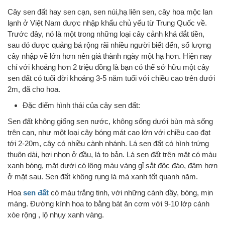
Cây sen đất hay sen cạn, sen núi,hạ liên sen, cây hoa mộc lan
lạnh ở Việt Nam được nhập khẩu chủ yếu từ Trung Quốc về.
Trước đây, nó là một trong những loại cây cảnh khá đắt tiền,
sau đó được quảng bá rộng rãi nhiều người biết đến, số lượng
cây nhập về lớn hơn nên giá thành ngày một hạ hơn. Hiện nay
chỉ với khoảng hơn 2 triệu đồng là bạn có thể sở hữu một cây
sen đất có tuổi đời khoảng 3-5 năm tuổi với chiều cao trên dưới
2m, đã cho hoa.
Đặc điểm hình thái của cây sen đất:
Sen đất không giống sen nước, không sống dưới bùn mà sống
trên cạn, như một loại cây bóng mát cao lớn với chiều cao đạt
tới 2-20m, cây có nhiều cành nhánh. Lá sen đất có hình trứng
thuôn dài, hơi nhọn ở đầu, lá to bản. Lá sen đất trên mặt có màu
xanh bóng, mặt dưới có lông màu vàng gỉ sắt độc đáo, đậm hơn
ở mặt sau. Sen đất không rụng lá mà xanh tốt quanh năm.
Hoa
sen đất
có màu trắng tinh, với những cánh dầy, bóng, mịn
màng. Đường kính hoa to bằng bát ăn cơm với 9-10 lớp cánh
xòe rộng , lộ nhụy xanh vàng.