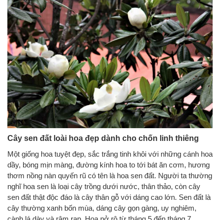
Cây sen đất loài hoa đẹp dành cho chốn linh thiêng
Một giống hoa tuyệt đẹp, sắc trắng tinh khôi với những cánh hoa
dầy, bóng mịn màng, đường kính hoa to tới bát ăn cơm, hương
thơm nồng nàn quyến rũ có tên là hoa sen đất. Người ta thường
nghĩ hoa sen là loại cây trồng dưới nước, thân thảo, còn cây
sen đất thật độc đáo là cây thân gỗ với dáng cao lớn. Sen đất là
cây thường xanh bốn mùa, dáng cây gọn gàng, uy nghiêm,
cành lá dày và rậm rạp. Hoa nở rộ từ tháng 5 đến tháng 7