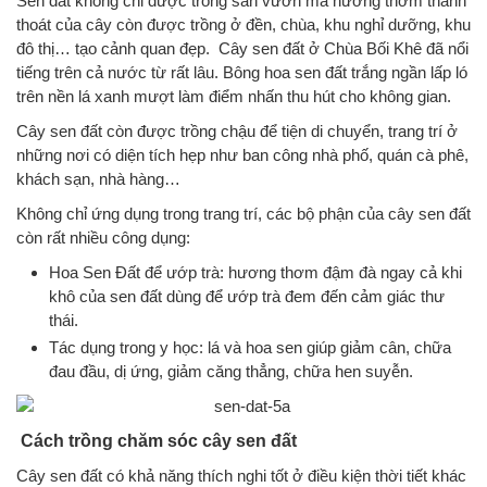
Sen đất không chỉ được trồng sân vườn mà hương thơm thanh
thoát của cây còn được trồng ở đền, chùa, khu nghỉ dưỡng, khu
đô thị… tạo cảnh quan đẹp. Cây sen đất ở Chùa Bối Khê đã nổi
tiếng trên cả nước từ rất lâu. Bông hoa sen đất trắng ngần lấp ló
trên nền lá xanh mượt làm điểm nhấn thu hút cho không gian.
Cây sen đất còn được trồng chậu để tiện di chuyển, trang trí ở
những nơi có diện tích hẹp như ban công nhà phố, quán cà phê,
khách sạn, nhà hàng…
Không chỉ ứng dụng trong trang trí, các bộ phận của cây sen đất
còn rất nhiều công dụng:
Hoa Sen Đất để ướp trà: hương thơm đậm đà ngay cả khi
khô của sen đất dùng để ướp trà đem đến cảm giác thư
thái.
Tác dụng trong y học: lá và hoa sen giúp giảm cân, chữa
đau đầu, dị ứng, giảm căng thẳng, chữa hen suyễn.
Cách trồng chăm sóc cây sen đất
Cây sen đất có khả năng thích nghi tốt ở điều kiện thời tiết khác