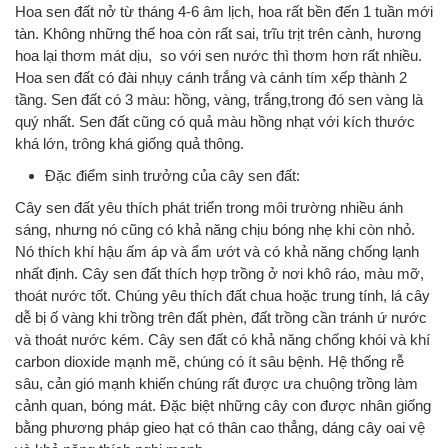
Hoa sen đất nở từ tháng 4-6 âm lịch, hoa rất bền đến 1 tuần mới
tàn. Không những thế hoa còn rất sai, trĩu trịt trên cành, hương
hoa lại thơm mát dịu, so với sen nước thì thơm hơn rất nhiều.
Hoa sen đất có đài nhụy cánh trắng và cánh tím xếp thành 2
tầng. Sen đất có 3 màu: hồng, vàng, trắng,trong đó sen vàng là
quý nhất. Sen đất cũng có quả màu hồng nhạt với kích thước
khá lớn, trông khá giống quả thông.
Đặc điểm sinh trưởng của cây sen đất:
Cây sen đất yêu thích phát triển trong môi trường nhiều ánh
sáng, nhưng nó cũng có khả năng chịu bóng nhẹ khi còn nhỏ.
Nó thích khí hậu ấm áp và ẩm ướt và có khả năng chống lạnh
nhất định. Cây sen đất thích hợp trồng ở nơi khô ráo, màu mỡ,
thoát nước tốt. Chúng yêu thích đất chua hoặc trung tính, lá cây
dễ bị ố vàng khi trồng trên đất phèn, đất trồng cần tránh ứ nước
và thoát nước kém. Cây sen đất có khả năng chống khói và khí
carbon dioxide mạnh mẽ, chúng có ít sâu bệnh. Hệ thống rễ
sâu, cản gió mạnh khiến chúng rất được ưa chuộng trồng làm
cảnh quan, bóng mát. Đặc biệt những cây con được nhân giống
bằng phương pháp gieo hạt có thân cao thẳng, dáng cây oai vệ