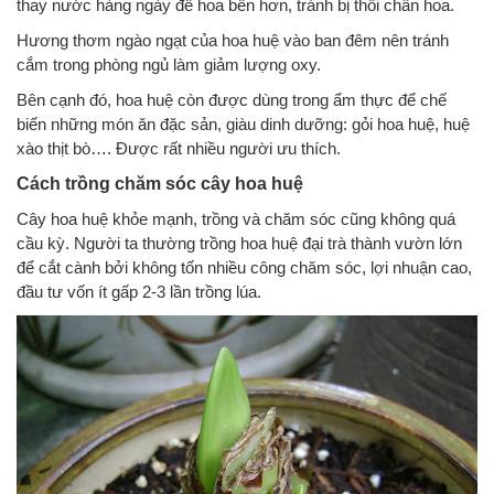
thay nước hàng ngày để hoa bền hơn, tránh bị thối chân hoa.
Hương thơm ngào ngạt của hoa huệ vào ban đêm nên tránh
cắm trong phòng ngủ làm giảm lượng oxy.
Bên cạnh đó, hoa huệ còn được dùng trong ẩm thực để chế
biến những món ăn đặc sản, giàu dinh dưỡng: gỏi hoa huệ, huệ
xào thịt bò…. Được rất nhiều người ưu thích.
Cách trồng chăm sóc cây hoa huệ
Cây hoa huệ khỏe mạnh, trồng và chăm sóc cũng không quá
cầu kỳ. Người ta thường trồng hoa huệ đại trà thành vườn lớn
để cắt cành bởi không tốn nhiều công chăm sóc, lợi nhuận cao,
đầu tư vốn ít gấp 2-3 lần trồng lúa.