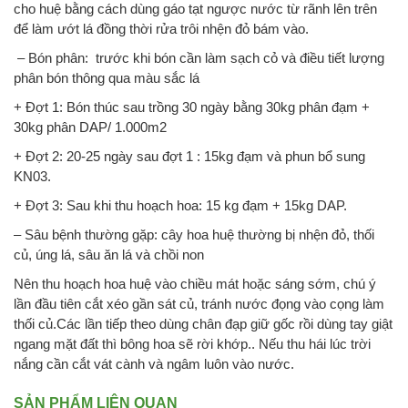
cho huệ bằng cách dùng gáo tạt ngược nước từ rãnh lên trên
để làm ướt lá đồng thời rửa trôi nhện đỏ bám vào.
– Bón phân: trước khi bón cần làm sạch cỏ và điều tiết lượng
phân bón thông qua màu sắc lá
+ Đợt 1: Bón thúc sau trồng 30 ngày bằng 30kg phân đạm +
30kg phân DAP/ 1.000m2
+ Đợt 2: 20-25 ngày sau đợt 1 : 15kg đạm và phun bổ sung
KN03.
+ Đợt 3: Sau khi thu hoạch hoa: 15 kg đạm + 15kg DAP.
– Sâu bệnh thường gặp: cây hoa huệ thường bị nhện đỏ, thối
củ, úng lá, sâu ăn lá và chồi non
Nên thu hoạch hoa huệ vào chiều mát hoặc sáng sớm, chú ý
lần đầu tiên cắt xéo gần sát củ, tránh nước đọng vào cọng làm
thối củ.Các lần tiếp theo dùng chân đạp giữ gốc rồi dùng tay giật
ngang mặt đất thì bông hoa sẽ rời khớp.. Nếu thu hái lúc trời
nắng cần cắt vát cành và ngâm luôn vào nước.
SẢN PHẨM LIÊN QUAN