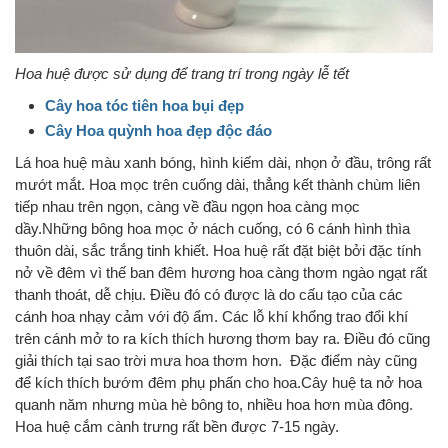
Hoa huệ được sử dụng để trang trí trong ngày lễ tết
Cây hoa tóc tiên hoa bụi đẹp
Cây Hoa quỳnh hoa đẹp độc đáo
Lá hoa huệ màu xanh bóng, hình kiếm dài, nhọn ở đầu, trông rất
mướt mắt. Hoa mọc trên cuống dài, thẳng kết thành chùm liên
tiếp nhau trên ngọn, càng về đầu ngọn hoa càng mọc
dầy.Những bông hoa mọc ở nách cuống, có 6 cánh hình thìa
thuôn dài, sắc trắng tinh khiết. Hoa huệ rất đặt biệt bởi đặc tính
nở về đêm vì thế ban đêm hương hoa càng thơm ngào ngạt rất
thanh thoát, dễ chịu. Điều đó có được là do cấu tạo của các
cánh hoa nhạy cảm với độ ẩm. Các lỗ khí khổng trao đổi khí
trên cánh mở to ra kích thích hương thơm bay ra. Điều đó cũng
giải thích tại sao trời mưa hoa thơm hơn. Đặc điểm này cũng
để kích thích bướm đêm phụ phấn cho hoa.Cây huệ ta nở hoa
quanh năm nhưng mùa hè bông to, nhiều hoa hơn mùa đông.
Hoa huệ cắm cành trưng rất bền được 7-15 ngày.