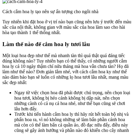
Cách cắm hoa ly tạo nên sự ấn tượng cho ngôi nhà
Tuy nhiên khi đặt hoa ở vị trí nào bạn cũng nên lưu ý trước đến màu
sắc của nội thất, không gian với màu sắc của hoa làm sao cho hài
hòa tạo thành 1 thể thống nhất.
Làm thế nào để cắm hoa ly tươi lâu
Một loại hoa đẹp như thế mà nhanh tàn thì quả thật quá đáng tiếc
đúng không nào? Tuy nhiên bạn có thể thấy, có những người cắm
hoa ly cả 10 ngày thậm chí nửa tháng mà hoa vẫn chưa tàn? Họ đã
làm như thế nào? Đơn giản lắm nhé, với cách cắm hoa ky như thế
nào đảm bảo bạn sẽ luôn có những lọ hoa tươi lâu nhất, mang màu
sắc đẹp nhất:
Ngay từ việc chọn hoa đã phải được chú trọng, nên chọn loại
hoa tươi, không bị héo cánh không bị dập nát, nên chọn
những cành có cả nụ cả hoa nhé, như thế bạn cũng sẽ chơi
lâu hơn đấy.
Trước khi tiến hành cắm hoa ly thì hãy rút hết toàn bộ nhị và
phấn hoa ra, vì nó không những sẽ làm bẩn phần cánh hoa
mà còn có thể làm bẩn cả quần áo, đồ đạc nữa đấy, điều này
cũng sẽ gây ảnh hưởng và phần nào đó khiến cho cây nhanh