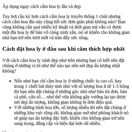
Áp dụng ngay cách cắm hoa ly lâu và đẹp
Tuy hơi cầu kỳ hơn cách cắm hoa ly truyền thống 1 chút nhưng
cách cắm hoa đĩa này cũng hết sức đơn giản phải không nào? Bạn
cũng không cần quá nhiều kỹ thuật và thời gian mà vẫn có được
một đĩa hoa ly để bàn vô cùng xinh xắn, nó sẽ khiến cho không gian
nhà bạn trở nên tươi mới và tràn đầy sức sống.
Cách đặt hoa ly ở đâu sau khi cắm thích hợp nhất
Với cách cắm hoa ly xinh đẹp như trên nhưng bạn có biết nên đặt
chúng ở những vị trí như thế nào tạo nên nét đẹp ấn tượng nhất
không?
Nếu như bạn chỉ cắm hoa ly ở những chiếc lọ cao cổ, hay
trong 1 chiết bát thủy tinh nhỏ với số lượng hoa ít từ 1-3 bông
thì bạn nên đặt chúng ở những góc nhỏ như bàn trà đơn, bàn
cà phê, cửa sổ… như thế vừa không gây vướng lại tạo được
nét đẹp ấn tượng, không gian không bị đơn điệu quá.
Với những bình hoa lớn, số lượng nhiều thì nên đặt chúng ở
những khu vực rộng rãi, không gian mở như phòng khách nó
sẽ giúp tạo ấn tượng đặc biệt, khiến cho không gian trở nên
sang trọng, đẳng cấp và hiện đại hơn rất nhiều.