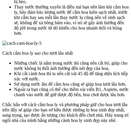
bị héo.
Thay nước thường xuyên là điều mà bạn nên làm khi cắm hoa
ly, hãy đảm bảo lượng nước để cắm hoa luôn sạch nhất, trước
khi cắm hay sau mỗi lần thay nước lọ cũng nên vệ sinh sạch
sẽ, không để xà bông bám vào, vì nó sẽ gây ảnh hưởng đến
độ pH trong nước từ đó khiến cho hoa nhanh thối và hỏng
hơn.
Cách cắm hoa ly sao cho tươi lâu nhất
Những chiếc lá nằm trong nước thì cũng nên cắt bỏ, giúp cho
nước không bị thối ảnh hưởng đến nét đẹp của hoa.
Khi cắt cành hoa thì ta nên cắt vát 45 độ để tăng diện tích tiếp
xúc với nước.
Sử dụng nước ấm để cắm hoa cũng sẽ giúp hoa tươi lâu hơn.
Ngoài ra bạn cũng có thể cho thêm vài viên B1, Aspirin, nước
chanh vào nước để giữ được độ bền, hoa chơi được lâu hơn.
Chắc hẳn với cách cắm hoa ly và phương pháp giữ cho hoa tươi lâu
trên đây sẽ giúp cho bạn sở hữu được những lọ hoa xinh đẹp nhất,
sang trọng, tạo được ấn tượng cho khách đến chơi nhà. Hãy trang trí
ngôi nhà của mình bằng những cành hoa ly xinh đẹp này nhé.