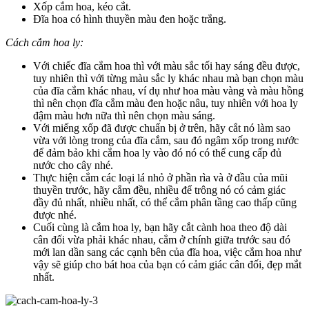
Xốp cắm hoa, kéo cắt.
Đĩa hoa có hình thuyền màu đen hoặc trắng.
Cách cắm hoa ly:
Với chiếc đĩa cắm hoa thì với màu sắc tối hay sáng đều được,
tuy nhiên thì với từng màu sắc ly khác nhau mà bạn chọn màu
của đĩa cắm khác nhau, ví dụ như hoa màu vàng và màu hồng
thì nên chọn đĩa cắm màu đen hoặc nâu, tuy nhiên với hoa ly
đậm màu hơn nữa thì nên chọn màu sáng.
Với miếng xốp đã được chuẩn bị ở trên, hãy cắt nó làm sao
vừa với lòng trong của đĩa cắm, sau đó ngâm xốp trong nước
để đảm bảo khi cắm hoa ly vào đó nó có thể cung cấp đủ
nước cho cây nhé.
Thực hiện cắm các loại lá nhỏ ở phần rìa và ở đầu của mũi
thuyền trước, hãy cắm đều, nhiều để trông nó có cảm giác
đầy đủ nhất, nhiều nhất, có thể cắm phân tầng cao thấp cũng
được nhé.
Cuối cùng là cắm hoa ly, bạn hãy cắt cành hoa theo độ dài
cân đối vừa phải khác nhau, cắm ở chính giữa trước sau đó
mới lan dần sang các cạnh bên của đĩa hoa, việc cắm hoa như
vậy sẽ giúp cho bát hoa của bạn có cảm giác cân đối, đẹp mắt
nhất.