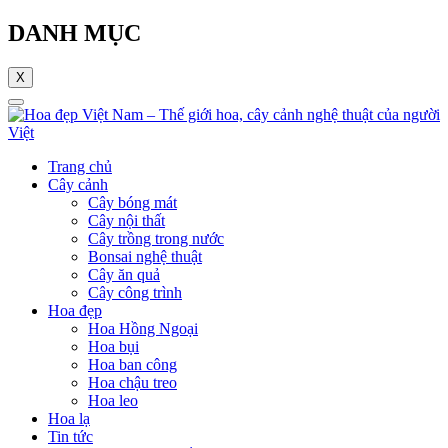
DANH MỤC
X
Trang chủ
Cây cảnh
Cây bóng mát
Cây nội thất
Cây trồng trong nước
Bonsai nghệ thuật
Cây ăn quả
Cây công trình
Hoa đẹp
Hoa Hồng Ngoại
Hoa bụi
Hoa ban công
Hoa chậu treo
Hoa leo
Hoa lạ
Tin tức