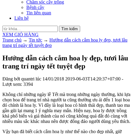
Chăm sóc cây trồng
Bệnh cây
Tin liên quan
Liên hệ
Tìm kiếm
XEM GIỎ HÀNG
Trang chủ
→
Tin tức
→
Hướng dẫn cách cắm hoa ly đẹp, tươi lâu
trang trí ngày tết tuyệt đẹp
Hướng dẫn cách cắm hoa ly đẹp, tươi lâu
trang trí ngày tết tuyệt đẹp
Đăng bởi
quantri
lúc
14/01/2018
2019-06-03T14:20:37+07:00
-
Lượt xem: 3394
Không chỉ những ngày lễ Tết mà trong những ngày thường, khi lựa
chọn hoa để trang trí nhà người ta cũng thường ưu ái đến 1 loại hoa
đó chính là hoa ly. Vì đây là loại hoa có hình thái đẹp, thanh tao ma
gần gũi lại mang 1 ý nghĩa may mắn. Hiện nay, hoa ly được trồng
khá phổ biến và giá thành của nó cũng không quá đắt đỏ cùng với
nhiều màu sắc khác nhau nên được đông đảo người dùng yêu thích.
Vậy bạn đã biết cách cắm hoa ly như thế nào cho đẹp nhất, giữ