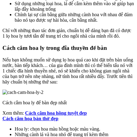
Sử dụng những loại hoa, lá để cắm kèm thêm vào sẽ giúp bạn
lấp đầy khoảng trống
Chỉnh lại sự cân bằng giữa những cành hoa với nhau để đảm
bảo nó tạo được sự hài hòa, cân bằng nhất.
Chỉ với những thao tác đơn giản, chuẩn bị dễ dàng bạn đã có được
1 lọ hoa ly tươi tắn để trang trí cho ngôi nhà của mình rồi đó.
Cách cắm hoa ly trong đĩa thuyền để bàn
Nếu bạn không muốn sử dụng lọ hoa quá cao khi đặt trên bàn uống
nước, bàn tiếp khách… của gia đình mình thì có thể biến tấu nó với
1 chiếc đĩa hình thuyền nhé, nó sẽ khiến cho không gian ngôi nhà
của bạn trở nên nhẹ nhàng, nữ tính hoa rất nhiều đấy. Trước tiên thì
hãy chuẩn bị những thứ sau:
Cách cắm hoa ly để bàn đẹp nhất
Xem thêm:
Cách cắm hoa hồng tuyệt đẹp
Cách cắm hoa bàn thờ đẹp
Hoa ly: chọn hoa màu hồng hoặc màu vàng.
Những cành lá và hoa nhỏ để trang trí kèm thêm