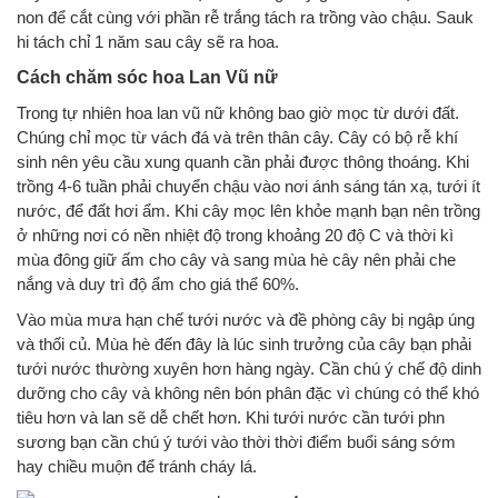
non để cắt cùng với phần rễ trắng tách ra trồng vào chậu. Sauk
hi tách chỉ 1 năm sau cây sẽ ra hoa.
Cách chăm sóc hoa Lan Vũ nữ
Trong tự nhiên hoa lan vũ nữ không bao giờ mọc từ dưới đất.
Chúng chỉ mọc từ vách đá và trên thân cây. Cây có bộ rễ khí
sinh nên yêu cầu xung quanh cần phải được thông thoáng. Khi
trồng 4-6 tuần phải chuyển chậu vào nơi ánh sáng tán xạ, tưới ít
nước, để đất hơi ẩm. Khi cây mọc lên khỏe mạnh bạn nên trồng
ở những nơi có nền nhiệt độ trong khoảng 20 độ C và thời kì
mùa đông giữ ấm cho cây và sang mùa hè cây nên phải che
nắng và duy trì độ ẩm cho giá thể 60%.
Vào mùa mưa hạn chế tưới nước và đề phòng cây bị ngập úng
và thối củ. Mùa hè đến đây là lúc sinh trưởng của cây bạn phải
tưới nước thường xuyên hơn hàng ngày. Cần chú ý chế độ dinh
dưỡng cho cây và không nên bón phân đặc vì chúng có thể khó
tiêu hơn và lan sẽ dễ chết hơn. Khi tưới nước cần tưới phn
sương bạn cần chú ý tưới vào thời thời điểm buổi sáng sớm
hay chiều muộn để tránh cháy lá.