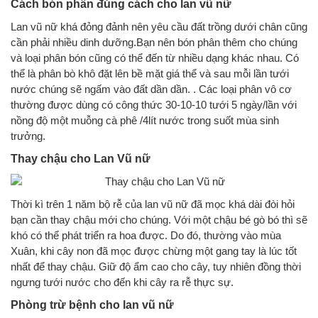
Cách bón phân đúng cách cho lan vũ nữ
Lan vũ nữ khá đỏng đảnh nên yêu cầu đất trồng dưới chân cũng
cần phải nhiều dinh dưỡng.Bạn nên bón phân thêm cho chúng
và loại phân bón cũng có thể đến từ nhiều dạng khác nhau. Có
thể là phân bò khô đặt lên bề mặt giá thể và sau mỗi lần tưới
nước chúng sẽ ngấm vào đất dần dần. . Các loại phân vô cơ
thường được dùng có công thức 30-10-10 tưới 5 ngày/lần với
nồng độ một muỗng cà phê /4lít nước trong suốt mùa sinh
trưởng.
Thay chậu cho Lan Vũ nữ
Thời kì trên 1 năm bộ rễ của lan vũ nữ đã mọc khá dài đòi hỏi
bạn cần thay chậu mới cho chúng. Với một chậu bé gò bó thì sẽ
khó có thể phát triển ra hoa được. Do đó, thường vào mùa
Xuân, khi cây non đã mọc được chừng một gang tay là lúc tốt
nhất để thay chậu. Giữ độ ẩm cao cho cây, tuy nhiên đồng thời
ngưng tưới nước cho đến khi cây ra rễ thực sự.
Phòng trừ bệnh cho lan vũ nữ