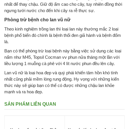
nhất để thay chậu. Giữ độ ẩm cao cho cây, tuy nhiên đồng thời
ngưng tưới nước cho đến khi cây ra rễ thực sự.
Phòng trừ bệnh cho lan vũ nữ
Theo kinh nghiệm trồng lan thì loại lan này thường mắc 2 loại
bệnh phổ biến đó chính là bệnh thối đen giả hành và bệnh đốm
lá.
Bạn có thể phòng trừ loại bệnh này bằng việc sử dụng các loại
nấm như M45, Topsil Cocman vv phun nửa tháng một lần với
liều lượng 1 muỗng cà phê với 4 lít nước phun đều lên cây.
Lan vũ nữ là loại hoa đẹp và quý phái khiến tâm hồn khó tính
nhất cũng phải mềm lòng rung động. Hy vọng với những kiến
thức này sẽ giúp bạn có thể có được những chậu lan khỏe
mạnh và ra hoa đẹp.
SẢN PHẨM LIÊN QUAN