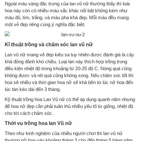
Ngoài màu vàng đặc trưng của lan vũ nữ thường thấy thì loài
hoa này còn có nhiều màu sắc khác nổi bật không kém như
màu đỏ, tím, trắng, và màu pha khá đẹp. Mỗi màu đều mang
một vẻ đẹp riêng cùng ý nghĩa đặc biệt.
Kĩ thuật trồng và chăm sóc lan vũ nữ
Lan vũ nữ mang vẻ đẹp kiêu sa tuy nhiên được đánh giá là cây
khá đỏng đảnh khó chiều. Loại lan này thích hợp trồng trong
điều kiện nhiệt độ trong khoảng từ 20-25 độ C. Nóng quá cũng
không được và rét quá cũng không xong. Nếu chăm sóc tốt thì
hoa sẽ nhiều và thời gian hoa nở sẽ khá bền từ lúc nở hoa đến
lúc tàn kéo dài đến 3 tháng.
Kỹ thuật trồng hoa Lan Vũ nữ có thể áp dụng quanh năm nhưng
để hoa nở đẹp cần phải tuân thủ nhiều yếu tố từ giống, nhiệt độ
cho tới cách chăm sóc.
Thời vụ trồng hoa lan Vũ nữ
Theo như kinh nghiệm của nhiều người chơi thì lan vũ nữ
thường nở hoa vào khoảng tháng 3 cho đến tháng 5 hàng năm.