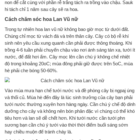
non để cắt cùng với phần rễ trắng tách ra trồng vào chậu. Sauk
hi tách chỉ 1 năm sau cây sẽ ra hoa.
Cách chăm sóc hoa Lan Vũ nữ
Trong tự nhiên hoa lan vũ nữ không bao giờ mọc từ dưới đất.
Chúng chỉ mọc từ vách đá và trên thân cây. Cây có bộ rễ khí
sinh nên yêu cầu xung quanh cần phải được thông thoáng. Khi
trồng 4-6 tuần phải chuyển chậu vào nơi ánh sáng tán xạ, tưới ít
nước, để đất hơi ẩm. Cây mọc lên cần chú ý không chế nhiệt
độ trong khoảng 20oC; mùa đông phải giữ được trên 5oC, mùa
hè phải che bóng 50-60%.
Vào mùa mưa hạn chế tưới nước và đề phòng cây bị ngpaj úng
và thối củ. Mùa hè đến đây là lúc sinh trưởng của cây bạn phải
tưới nước thường xuyên hơn hàng ngày. Cần chú ý chế độ dinh
dưỡng cho cây và không nên bón phân đặc vì chúng có thể khó
tiêu hơn và lan sẽ dễ chết hơn. Khi tưới nước cần tưới phn
sương bạn cần chú ý tưới vào thời thời điểm buổi sáng sớm
hay chiều muộn để tránh cháy lá.