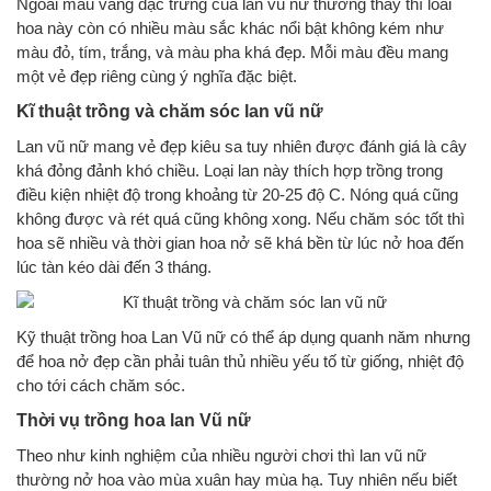
Ngoài màu vàng đặc trưng của lan vũ nữ thường thấy thì loài
hoa này còn có nhiều màu sắc khác nổi bật không kém như
màu đỏ, tím, trắng, và màu pha khá đẹp. Mỗi màu đều mang
một vẻ đẹp riêng cùng ý nghĩa đặc biệt.
Kĩ thuật trồng và chăm sóc lan vũ nữ
Lan vũ nữ mang vẻ đẹp kiêu sa tuy nhiên được đánh giá là cây
khá đỏng đảnh khó chiều. Loại lan này thích hợp trồng trong
điều kiện nhiệt độ trong khoảng từ 20-25 độ C. Nóng quá cũng
không được và rét quá cũng không xong. Nếu chăm sóc tốt thì
hoa sẽ nhiều và thời gian hoa nở sẽ khá bền từ lúc nở hoa đến
lúc tàn kéo dài đến 3 tháng.
Kỹ thuật trồng hoa Lan Vũ nữ có thể áp dụng quanh năm nhưng
để hoa nở đẹp cần phải tuân thủ nhiều yếu tố từ giống, nhiệt độ
cho tới cách chăm sóc.
Thời vụ trồng hoa lan Vũ nữ
Theo như kinh nghiệm của nhiều người chơi thì lan vũ nữ
thường nở hoa vào mùa xuân hay mùa hạ. Tuy nhiên nếu biết