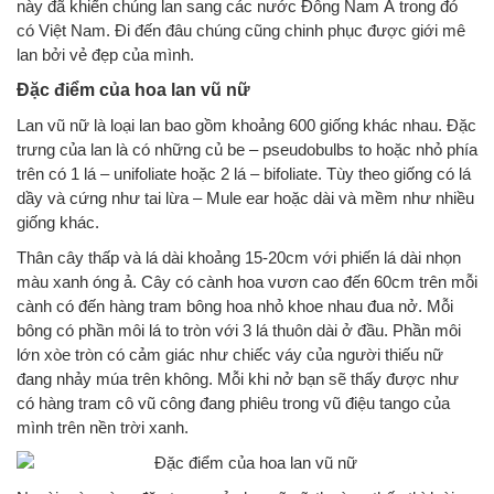
này đã khiến chúng lan sang các nước Đông Nam Á trong đó
có Việt Nam. Đi đến đâu chúng cũng chinh phục được giới mê
lan bởi vẻ đẹp của mình.
Đặc điểm của hoa lan vũ nữ
Lan vũ nữ là loại lan bao gồm khoảng 600 giống khác nhau. Đặc
trưng của lan là có những củ be – pseudobulbs to hoặc nhỏ phía
trên có 1 lá – unifoliate hoặc 2 lá – bifoliate. Tùy theo giống có lá
dầy và cứng như tai lừa – Mule ear hoặc dài và mềm như nhiều
giống khác.
Thân cây thấp và lá dài khoảng 15-20cm với phiến lá dài nhọn
màu xanh óng ả. Cây có cành hoa vươn cao đến 60cm trên mỗi
cành có đến hàng tram bông hoa nhỏ khoe nhau đua nở. Mỗi
bông có phần môi lá to tròn với 3 lá thuôn dài ở đầu. Phần môi
lớn xòe tròn có cảm giác như chiếc váy của người thiếu nữ
đang nhảy múa trên không. Mỗi khi nở bạn sẽ thấy được như
có hàng tram cô vũ công đang phiêu trong vũ điệu tango của
mình trên nền trời xanh.