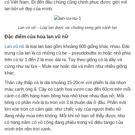
có Việt Nam. Đi đến đâu chúng cũng chinh phục được giới mê
lan bởi vẻ đẹp của mình.
Lan vũ nữ – Loại lan được ưa chuộng trong giới sành lan
Đặc điểm của hoa lan vũ nữ
Lan vũ nữ
là loại lan bao gồm khoảng 600 giống khác nhau. Đặc
trưng của lan là có những củ bẹ – pseudobulbs to hoặc nhỏ phía
trên có từ 1 đến 2 lá mọc dài ra. Tùy theo giống có lá dầy và
cứng như tai lừa – Mule ear hoặc dài và mềm như nhiều giống
khác.
Thân cây thấp và lá dài khoảng 15-20cm với phiến lá dài nhọn
màu xanh óng ả. Cây có cành hoa vươn cao đến 60cm trên mỗi
cành có đến hàng tram bông hoa nhỏ khoe nhau đua nở. Mỗi
bông có phần môi lá to tròn với 3 lá thuôn dài ở đầu. Phần môi
lớn xòe tròn có cảm giác như chiếc váy của người thiếu nữ
đang nhảy múa trên không. Mỗi khi nở bạn sẽ thấy được như
có hàng trăm cô vũ công đang phiêu trong vũ điệu tango của
mình trên nền trời xanh.