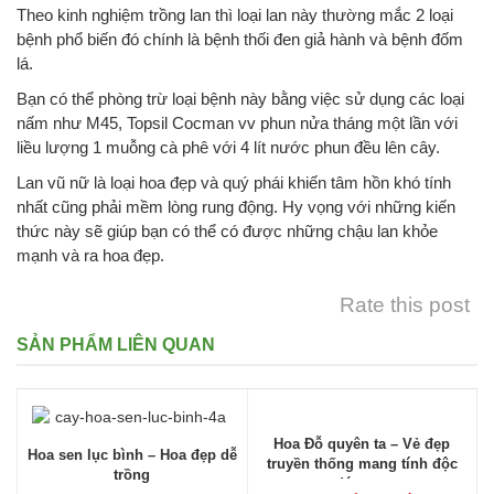
Theo kinh nghiệm trồng lan thì loại lan này thường mắc 2 loại
bệnh phổ biến đó chính là bệnh thối đen giả hành và bệnh đốm
lá.
Bạn có thể phòng trừ loại bệnh này bằng việc sử dụng các loại
nấm như M45, Topsil Cocman vv phun nửa tháng một lần với
liều lượng 1 muỗng cà phê với 4 lít nước phun đều lên cây.
Lan vũ nữ là loại hoa đẹp và quý phái khiến tâm hồn khó tính
nhất cũng phải mềm lòng rung động. Hy vọng với những kiến
thức này sẽ giúp bạn có thể có được những chậu lan khỏe
mạnh và ra hoa đẹp.
Rate this post
SẢN PHẨM LIÊN QUAN
Hoa Đỗ quyên ta – Vẻ đẹp
Hoa sen lục bình – Hoa đẹp dễ
truyền thống mang tính độc
trồng
đáo cao