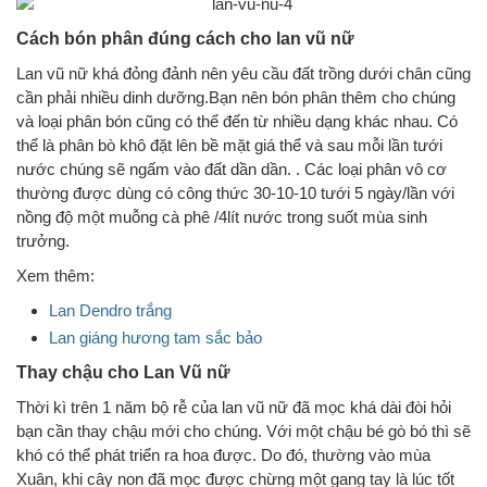
Cách bón phân đúng cách cho lan vũ nữ
Lan vũ nữ khá đỏng đảnh nên yêu cầu đất trồng dưới chân cũng
cần phải nhiều dinh dưỡng.Bạn nên bón phân thêm cho chúng
và loại phân bón cũng có thể đến từ nhiều dạng khác nhau. Có
thể là phân bò khô đặt lên bề mặt giá thể và sau mỗi lần tưới
nước chúng sẽ ngấm vào đất dần dần. . Các loại phân vô cơ
thường được dùng có công thức 30-10-10 tưới 5 ngày/lần với
nồng độ một muỗng cà phê /4lít nước trong suốt mùa sinh
trưởng.
Xem thêm:
Lan Dendro trắng
Lan giáng hương tam sắc bảo
Thay chậu cho Lan Vũ nữ
Thời kì trên 1 năm bộ rễ của lan vũ nữ đã mọc khá dài đòi hỏi
bạn cần thay chậu mới cho chúng. Với một chậu bé gò bó thì sẽ
khó có thể phát triển ra hoa được. Do đó, thường vào mùa
Xuân, khi cây non đã mọc được chừng một gang tay là lúc tốt