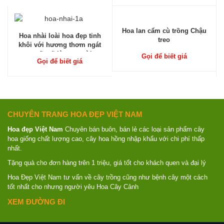
Hoa lan cẩm cù trồng Chậu
Hoa nhài loài hoa đẹp tinh
treo
khôi với hương thơm ngát
quyến rũ lòng người
Gọi để biết giá
Gọi để biết giá
CHUYÊN TRANG HOA ĐẸP VIỆT NAM
Hoa đẹp Việt Nam
Chuyên bán buôn, bán lẻ các loại sản phẩm cây
hoa giống chất lượng cao, cây hoa hồng nhập khẩu với chi phí thấp
nhất.
Tặng quà cho đơn hàng trên 1 triệu, giá tốt cho khách quen và đại lý
Hoa Đẹp Việt Nam tư vấn về cây trồng cũng như bệnh cây một cách
tốt nhất cho nhưng người yêu Hoa Cây Cảnh
XEM ĐƯỜNG ĐI