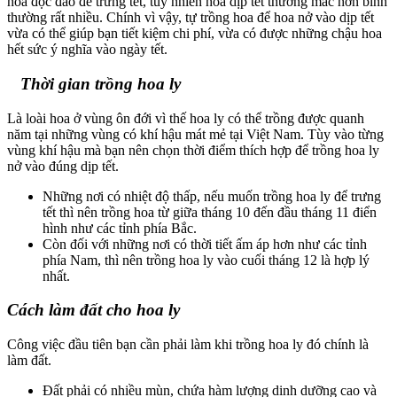
hoa độc đáo để trưng tết, tuy nhiên hoa dịp tết thường mắc hơn bình
thường rất nhiều. Chính vì vậy, tự trồng hoa để hoa nở vào dịp tết
vừa có thể giúp bạn tiết kiệm chi phí, vừa có được những chậu hoa
hết sức ý nghĩa vào ngày tết.
Thời gian trồng hoa ly
Là loài hoa ở vùng ôn đới vì thế hoa ly có thể trồng được quanh
năm tại những vùng có khí hậu mát mẻ tại Việt Nam. Tùy vào từng
vùng khí hậu mà bạn nên chọn thời điểm thích hợp để trồng hoa ly
nở vào đúng dịp tết.
Những nơi có nhiệt độ thấp, nếu muốn trồng hoa ly để trưng
tết thì nên trồng hoa từ giữa tháng 10 đến đầu tháng 11 điển
hình như các tỉnh phía Bắc.
Còn đối với những nơi có thời tiết ấm áp hơn như các tỉnh
phía Nam, thì nên trồng hoa ly vào cuối tháng 12 là hợp lý
nhất.
Cách làm đất cho hoa ly
Công việc đầu tiên bạn cần phải làm khi trồng hoa ly đó chính là
làm đất.
Đất phải có nhiều mùn, chứa hàm lượng dinh dưỡng cao và