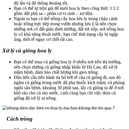
độ ẩm và độ thông thoáng tốt.
Bạn có thể tự trộn giá để nuôi hoa ly theo công thức 1:1:2
gồm: đất phù sa – phân cơ vi sinh – xơ dừa.
Ngoài ra bạn có thể trồng cây hoa lưu ly trong chậu cảnh
hoặc trồng trực tiếp trong vườn nhưng lưu ý là nên chọn
những nơi có đất giàu dinh dưỡng, đất tơi xốp, nơi trồng hoa
ly có khả năng thoát nước, hạn chế tình trạng cây bị ngập
úng, thối rễ nguy cơ chết rất cao.
Xử lý củ giống hoa ly
Bạn có thể mua củ giống hoa ly ở nhiều nơi trên thị trường,
nên chọn những củ giống nhập khẩu từ Hà Lan, đã xử lý
mầm bệnh, đảm bảo chất lượng khi gieo trồng.
Đầu tiên cần tiến hành tỉa bỏ bớt rễ của củ giống đi, sau đó
ngâm củ giống trong nước đã pha thuốc kích mầm, và phòng
ngừa sâu bệnh, khoảng 30 phút sau, lấy củ giống ra để ở nơi
khô ráo cho củ ráo nước, cuối cùng bạn chỉ việc đem củ
giống đã xử lý ra trồng.
Cách trồng