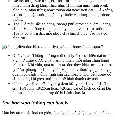
Lá: tùy thuộc vào từng loại hoa, mà lá của hoa ly cũng có
nhiều hình dáng khác nhau như: Hình mũi mác, hình oval,
hình elip, hình trứng hoặc thuôn dài hoặc tròn dài… lá không
có cuống hoặc cuống ngắn tùy thuộc vào từng giống, nhóm
giống.
Hoa: Có màu sắc đa dạng, phong phú,được chia làm 3 dạng
chính: Hoa hướng trên, hoa quay ngang và hoa rủ xuống.
Hoa ly có 6 nhị đài, mỗi nhụy chia làm 3 thùy, bầu hoa có
hình trụ.
Quả và hạt: Thông thường mỗi quả ly đều có chiều dài từ 5 –
7 cm, ở trong được chia thành 3 ngăn, mỗi ngăn chứa hàng
trăm hạt. Khi chín, quả tự nứt ra dọc theo khía, từ đó hạt hoa
ly được phóng thích ra ngoài. Hạt hoa ly thường dẹp, xung
quanh có cánh mỏng, hình bán cầu hoặc 3 góc, bên trong có
chưa phôi, khi gieo xuống đất sẽ hình thành cây mới.
Củ hoa ly : Kích cỡ củ giống đem trồng: có chu vi là 14/16
cm, 16/18cm, 18/20cm hoặc >20cm. Củ có kích cỡ càng lớn
thì càng nhiều hoa nhưng dễ bị bệnh cháy lá.
Đặc tính sinh trưởng của hoa ly
Hầu hết tất cả các loại củ giống hoa ly đều có tỷ lệ nảy mầm rất cao.