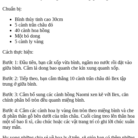
Chuẩn bị:
Bình thủy tinh cao 30cm
5 cành trân châu đỏ
40 cành hoa hồng
Một bó dong
5 cành ly vàng
Cách thực hiện:
Bước 1: Đầu tiên, bạn cắt xốp vừa bình, ngâm no nước rồi đặt vào
giữa bình. Cắm lá dong bao quanh che kín xung quanh xốp.
Bước 2: Tiếp theo, bạn cắm thẳng 10 cành trân châu đỏ Ilex tập
trung ở giữa bình.
Bước 3: Cắm bổ sung các cành hồng Naomi xen kẽ với Ilex, căn
chỉnh phân bố tròn đều quanh miệng bình.
Bước 4: Cắm các cành hoa ly vàng ôm tròn theo miệng bình và che
đi phần thân gỗ bên dưới của trân châu. Cuối cùng treo lên thân hoa
một số bao lì xì, câu chúc hoặc các vật trang trí có ghi lời chúc xuân
may mắn.
Hy vọng những chia sẻ về hoa ly ở trên, sẽ giúp bạn có thêm những