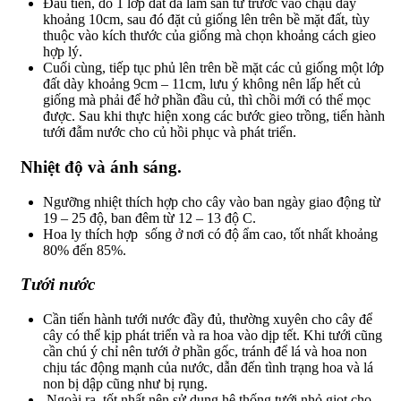
Đầu tiên, đổ 1 lớp đất đã làm sẵn từ trước vào chậu dày
khoảng 10cm, sau đó đặt củ giống lên trên bề mặt đất, tùy
thuộc vào kích thước của giống mà chọn khoảng cách gieo
hợp lý.
Cuối cùng, tiếp tục phủ lên trên bề mặt các củ giống một lớp
đất dày khoảng 9cm – 11cm, lưu ý không nên lấp hết củ
giống mà phải để hở phần đầu củ, thì chồi mới có thể mọc
được. Sau khi thực hiện xong các bước gieo trồng, tiến hành
tưới đẫm nước cho củ hồi phục và phát triển.
Nhiệt độ và ánh sáng.
Ngưỡng nhiệt thích hợp cho cây vào ban ngày giao động từ
19 – 25 độ, ban đêm từ 12 – 13 độ C.
Hoa ly thích hợp sống ở nơi có độ ẩm cao, tốt nhất khoảng
80% đến 85%.
Tưới nước
Cần tiến hành tưới nước đầy đủ, thường xuyên cho cây để
cây có thể kịp phát triển và ra hoa vào dịp tết. Khi tưới cũng
cần chú ý chỉ nên tưới ở phần gốc, tránh để lá và hoa non
chịu tác động mạnh của nước, dẫn đến tình trạng hoa và lá
non bị dập cũng như bị rụng.
Ngoài ra, tốt nhất nên sử dụng hệ thống tưới nhỏ giọt cho