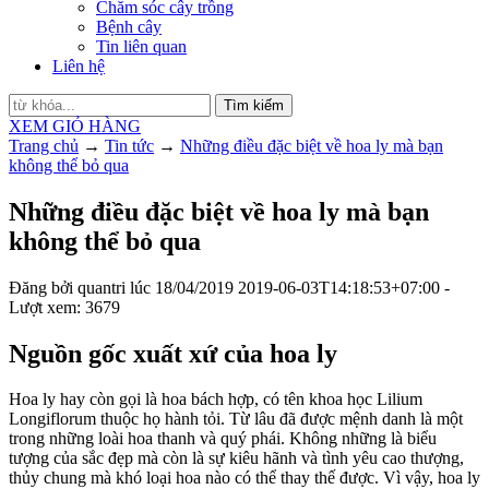
Chăm sóc cây trồng
Bệnh cây
Tin liên quan
Liên hệ
Tìm kiếm
XEM GIỎ HÀNG
Trang chủ
→
Tin tức
→
Những điều đặc biệt về hoa ly mà bạn
không thể bỏ qua
Những điều đặc biệt về hoa ly mà bạn
không thể bỏ qua
Đăng bởi
quantri
lúc
18/04/2019
2019-06-03T14:18:53+07:00
-
Lượt xem: 3679
Nguồn gốc xuất xứ của hoa ly
Hoa ly hay còn gọi là hoa bách hợp, có tên khoa học Lilium
Longiflorum thuộc họ hành tỏi. Từ lâu đã được mệnh danh là một
trong những loài hoa thanh và quý phái. Không những là biểu
tượng của sắc đẹp mà còn là sự kiêu hãnh và tình yêu cao thượng,
thủy chung mà khó loại hoa nào có thể thay thế được. Vì vậy, hoa ly