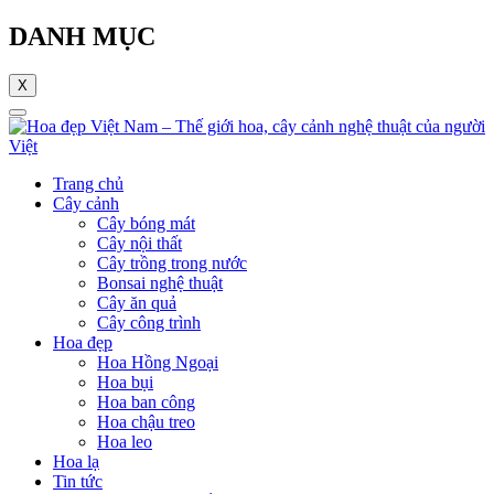
DANH MỤC
X
Trang chủ
Cây cảnh
Cây bóng mát
Cây nội thất
Cây trồng trong nước
Bonsai nghệ thuật
Cây ăn quả
Cây công trình
Hoa đẹp
Hoa Hồng Ngoại
Hoa bụi
Hoa ban công
Hoa chậu treo
Hoa leo
Hoa lạ
Tin tức