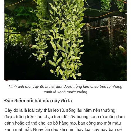
Hình ảnh một cây đô la hạt dưa được trồng làm chậu treo rủ những
cành lá xanh mướt xuống
Đặc điểm nổi bật của cây đô la
Cây đô la là loài cây thân leo rủ, sống lâu năm nên thường
được trồng trên các chậu treo để cây buông cành rủ xuống làm
cảnh hoặc có thể cho leo bò hàng rào, ban công tạo một màu
xanh mát mắt. Ngay lần đầu khi nhìn thấy loài cây này bạn sẽ