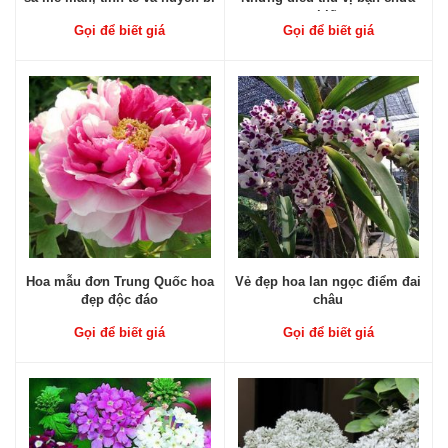
biết
Gọi để biết giá
Gọi để biết giá
Hoa mẫu đơn Trung Quốc hoa
Vẻ đẹp hoa lan ngọc điểm đai
đẹp độc đáo
châu
Gọi để biết giá
Gọi để biết giá