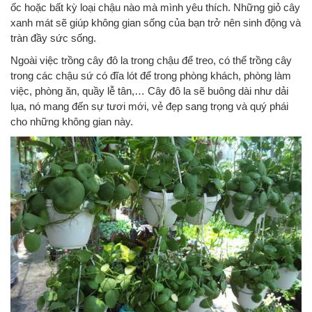
ốc hoặc bất kỳ loại chậu nào mà mình yêu thích. Những giỏ cây
xanh mát sẽ giúp không gian sống của bạn trở nên sinh động và
tràn đầy sức sống.
Ngoài việc trồng cây đô la trong chậu để treo, có thể trồng cây
trong các chậu sứ có đĩa lót để trong phòng khách, phòng làm
việc, phòng ăn, quầy lễ tân,… Cây đô la sẽ buông dài như dải
lụa, nó mang đến sự tươi mới, vẻ đẹp sang trọng và quý phái
cho những không gian này.