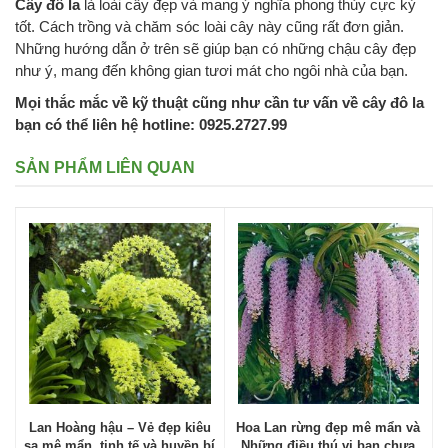
Cây đô la
là loài cây đẹp và mang ý nghĩa phong thủy cực kỳ
tốt. Cách trồng và chăm sóc loài cây này cũng rất đơn giản.
Những hướng dẫn ở trên sẽ giúp bạn có những chậu cây đẹp
như ý, mang đến không gian tươi mát cho ngôi nhà của bạn.
Mọi thắc mắc về kỹ thuật cũng như cần tư vấn về cây đô la
bạn có thể liên hệ hotline: 0925.2727.99
SẢN PHẨM LIÊN QUAN
Lan Hoàng hậu – Vẻ đẹp kiêu
Hoa Lan rừng đẹp mê mẩn và
sa mê mẩn, tinh tế và huyền bí
Những điều thú vị bạn chưa