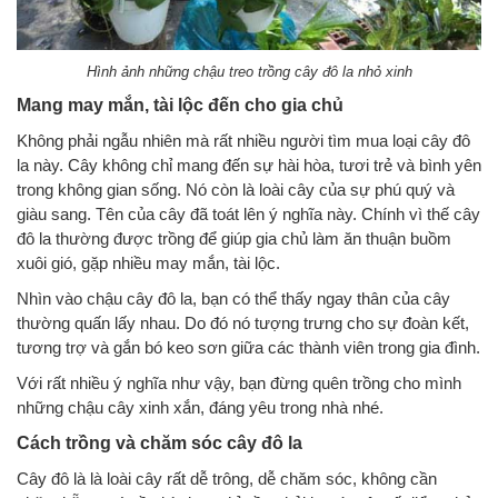
Hình ảnh những chậu treo trồng cây đô la nhỏ xinh
Mang may mắn, tài lộc đến cho gia chủ
Không phải ngẫu nhiên mà rất nhiều người tìm mua loại cây đô
la này. Cây không chỉ mang đến sự hài hòa, tươi trẻ và bình yên
trong không gian sống. Nó còn là loài cây của sự phú quý và
giàu sang. Tên của cây đã toát lên ý nghĩa này. Chính vì thế cây
đô la thường được trồng để giúp gia chủ làm ăn thuận buồm
xuôi gió, gặp nhiều may mắn, tài lộc.
Nhìn vào chậu cây đô la, bạn có thể thấy ngay thân của cây
thường quấn lấy nhau. Do đó nó tượng trưng cho sự đoàn kết,
tương trợ và gắn bó keo sơn giữa các thành viên trong gia đình.
Với rất nhiều ý nghĩa như vậy, bạn đừng quên trồng cho mình
những chậu cây xinh xắn, đáng yêu trong nhà nhé.
Cách trồng và chăm sóc cây đô la
Cây đô là là loài cây rất dễ trông, dễ chăm sóc, không cần