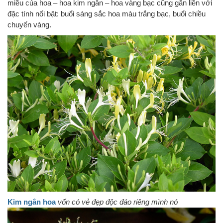
miều của hoa – hoa kim ngân – hoa vàng bạc cũng gắn liền với
đặc tính nổi bật: buổi sáng sắc hoa màu trắng bạc, buổi chiều
chuyển vàng.
Kim ngân hoa
vốn có vẻ đẹp độc đáo riêng mình nó