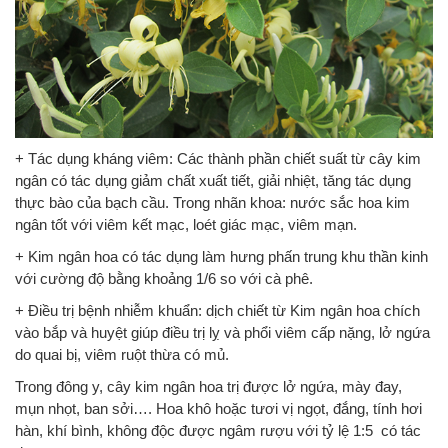
+ Tác dụng kháng viêm: Các thành phần chiết suất từ cây kim
ngân có tác dụng giảm chất xuất tiết, giải nhiệt, tăng tác dụng
thực bào của bạch cầu. Trong nhãn khoa: nước sắc hoa kim
ngân tốt với viêm kết mạc, loét giác mạc, viêm mạn.
+ Kim ngân hoa có tác dụng làm hưng phấn trung khu thần kinh
với cường độ bằng khoảng 1/6 so với cà phê.
+ Điều trị bệnh nhiễm khuẩn: dịch chiết từ Kim ngân hoa chích
vào bắp và huyệt giúp điều trị lỵ và phổi viêm cấp nặng, lở ngứa
do quai bị, viêm ruột thừa có mủ.
Trong đông y, cây kim ngân hoa trị được lở ngứa, mày đay,
mụn nhọt, ban sởi…. Hoa khô hoặc tươi vị ngọt, đắng, tính hơi
hàn, khí bình, không độc được ngâm rượu với tỷ lệ 1:5 có tác