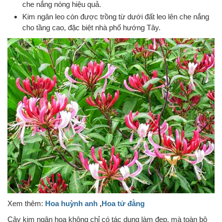
che nắng nóng hiệu quả.
Kim ngân leo còn được trồng từ dưới đất leo lên che nắng
cho tầng cao, đặc biệt nhà phố hướng Tây.
Xem thêm:
Hoa huỳnh anh
,
Hoa tử đằng
Cây kim ngân hoa không chỉ có tác dụng làm đẹp, mà toàn bộ