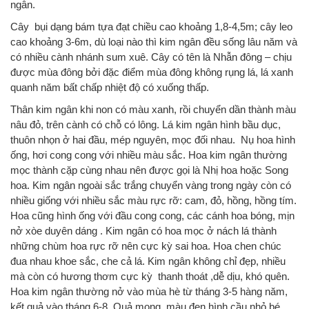
ngân.
Cây bụi dạng bám tựa đạt chiều cao khoảng 1,8-4,5m; cây leo
cao khoảng 3-6m, dù loại nào thì kim ngân đều sống lâu năm và
có nhiều cành nhánh sum xuê. Cây có tên là Nhẫn đông – chịu
được mùa đông bởi đặc điểm mùa đông không rụng lá, lá xanh
quanh năm bất chấp nhiệt độ có xuống thấp.
Thân kim ngân khi non có màu xanh, rồi chuyển dần thành màu
nâu đỏ, trên cành có chỗ có lông. Lá kim ngân hình bầu dục,
thuôn nhọn ở hai đầu, mép nguyên, mọc đối nhau. Nụ hoa hình
ống, hơi cong cong với nhiều màu sắc. Hoa kim ngân thường
mọc thành cặp cùng nhau nên được gọi là Nhị hoa hoặc Song
hoa. Kim ngân ngoài sắc trắng chuyển vàng trong ngày còn có
nhiều giống với nhiều sắc màu rực rỡ: cam, đỏ, hồng, hồng tím.
Hoa cũng hình ống với đầu cong cong, các cánh hoa bóng, mịn
nở xòe duyên dáng . Kim ngân có hoa mọc ở nách lá thành
những chùm hoa rực rỡ nên cực kỳ sai hoa. Hoa chen chúc
đua nhau khoe sắc, che cả lá. Kim ngân không chỉ đẹp, nhiều
mà còn có hương thơm cực kỳ thanh thoát ,dễ dịu, khó quên.
Hoa kim ngân thường nở vào mùa hè từ tháng 3-5 hàng năm,
kết quả vào tháng 6-8. Quả mọng, màu đen hình cầu nhỏ bé