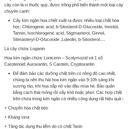
cây còn là vị thuốc quý, được trồng phổ biến thành một loại cây
chuyên canh:
Cây kim ngân hoa chiết xuất ra được nhiều loại chất hóa
học: Chlorogenic acid, b-Sitosterol-D-Glucoside, Inositol,
Tannin, Isochlorogenic acid, Stigmasterol, Ginnol,
Stimasteryl-D-Glucoside ,Luteolin, b-Sitosterol….
Lá cây chứa: Loganin
Hoa kim ngân chứa: Lonicerin – Scolymozid và 1 số
Carotenoid: Auroxantin, S Caroten, Cryptoxantin
Để đảm bảo các dưỡng chất trên có nồng độ cao nhất,
chúng ta nên thu hái hoa kim ngân vào 9-10h sáng khi
sương ráo, khi hoa sắp nở vào đầu mùa hè. Bảo quản
bằng cách thái mỏng rồi sấy khô hoặc phơi. Các hợp chất
trên chứa trong kim ngân có nhiều công dụng rất hiệu quả :
+ Chuyển hóa chất béo
+ Kháng virut
+ Tăng tác dụng thu liễm do có chất Tanin