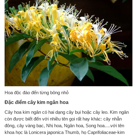
Hoa độc đáo đến từng bông nhỏ
Đặc điểm cây kim ngân hoa
Cây hoa kim ngân có hai dạng cây bụi hoặc cây leo. Kim ngân
còn được biết đến với nhiều tên gọi rất hay khác: cây nhẫn
đông, cây vàng bạc, Nhị hoa, Ngân hoa, Song hoa….với tên
khoa học là Lonicera japonica Thumb, họ Caprifoliaceae-kim