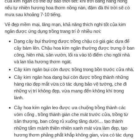
của kim ngân có thể dự báo thời tiết: khi trời đang nắng nóng
nếu tự nhiên hương hoa thơm nồng nàn, đậm đà thì trời sẽ có
mưa sau khoảng 7-10 tiếng.
Vẻ đẹp mềm mại, lãng mạn, khả năng thích nghi tốt của kim
ngân được ứng dụng trồng trang trí ở nhiều nơi:
Dạng cây bụi thường được trồng chậu có giá gác dựa để
cây bám lên. Chậu hoa kim ngân thường được trưng ở ban
công, hiên nhà, sân vườn, lối ra vào tô điểm cho ngôi nhà
và lan tỏa hương thơm ngát.
Cây kim ngân bụi còn được trồng trong bồn trước cửa nhà.
Cây kim ngân hoa dạng bụi còn được trồng thành những
hàng rào đẹp mắt vừa có tác dụng bảo vệ tường, che đi
những vị trí không đẹp, vừa mang đến không khí trong
lành.
Cây hoa kim ngân leo được ưa chuộng trồng thành các
vòm cổng , trồng thành giàn che mát trước cửa, trồng từ
sân thượng, ban công rủ xuống tầng dưới… tạo thành
những tấm mành thiên nhiên xanh mát vừa làm đẹp, tạo
hương thơm phảng phất khắp không gian, vừa có tác dụng