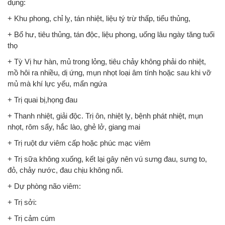
dụng:
+ Khu phong, chỉ lỵ, tán nhiệt, liệu tý trừ thấp, tiểu thủng,
+ Bổ hư, tiêu thủng, tán độc, liệu phong, uống lâu ngày tăng tuổi
thọ
+ Tỳ Vị hư hàn, mủ trong lỏng, tiêu chảy không phải do nhiệt,
mồ hôi ra nhiều, dị ứng, mụn nhọt loại âm tính hoặc sau khi vỡ
mủ mà khí lực yếu, mẩn ngứa
+ Trị quai bị,họng đau
+ Thanh nhiệt, giải độc. Trị ôn, nhiệt lỵ, bệnh phát nhiệt, mụn
nhọt, rôm sẩy, hắc lào, ghẻ lở, giang mai
+ Trị ruột dư viêm cấp hoặc phúc mạc viêm
+ Trị sữa không xuống, kết lại gây nên vú sưng đau, sưng to,
đỏ, chảy nước, đau chịu không nổi.
+ Dự phòng não viêm:
+ Trị sởi:
+ Trị cảm cúm