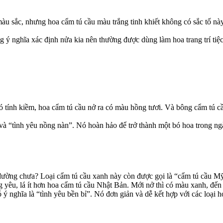
àu sắc, nhưng hoa cẩm tú cầu màu trắng tinh khiết không có sắc tố này
 ý nghĩa xác định nửa kia nên thường được dùng làm hoa trang trí tiệc
 tính kiềm, hoa cẩm tú cầu nở ra có màu hồng tươi. Và bông cẩm tú 
 và “tình yêu nồng nàn”. Nó hoàn hảo để trở thành một bó hoa trong n
ường chưa? Loại cẩm tú cầu xanh này còn được gọi là “cẩm tú cầu Mỹ
đáng yêu, lá ít hơn hoa cẩm tú cầu Nhật Bản. Mới nở thì có màu xanh, đế
ó ý nghĩa là “tình yêu bền bỉ”. Nó đơn giản và dễ kết hợp với các loại