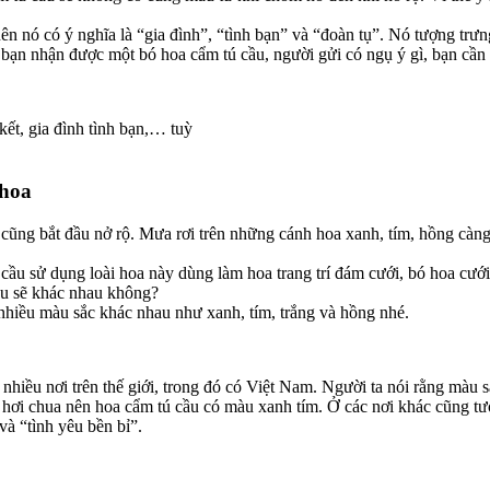
ên nó có ý nghĩa là “gia đình”, “tình bạn” và “đoàn tụ”. Nó tượng trư
y bạn nhận được một bó hoa cẩm tú cầu, người gửi có ngụ ý gì, bạn cần 
ết, gia đình tình bạn,… tuỳ
 hoa
ũng bắt đầu nở rộ. Mưa rơi trên những cánh hoa xanh, tím, hồng càn
ầu sử dụng loài hoa này dùng làm hoa trang trí đám cưới, bó hoa cưới
ầu sẽ khác nhau không?
 nhiều màu sắc khác nhau như xanh, tím, trắng và hồng nhé.
iều nơi trên thế giới, trong đó có Việt Nam. Người ta nói rằng màu sắ
hơi chua nên hoa cẩm tú cầu có màu xanh tím. Ở các nơi khác cũng tư
và “tình yêu bền bỉ”.