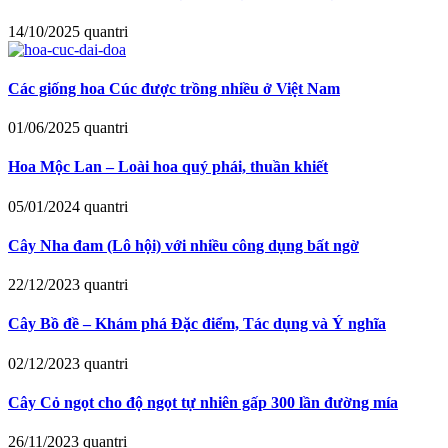
14/10/2025
quantri
Các giống hoa Cúc được trồng nhiều ở Việt Nam
01/06/2025
quantri
Hoa Mộc Lan – Loài hoa quý phái, thuần khiết
05/01/2024
quantri
Cây Nha đam (Lô hội) với nhiều công dụng bất ngờ
22/12/2023
quantri
Cây Bồ đề – Khám phá Đặc điểm, Tác dụng và Ý nghĩa
02/12/2023
quantri
Cây Cỏ ngọt cho độ ngọt tự nhiên gấp 300 lần đường mía
26/11/2023
quantri