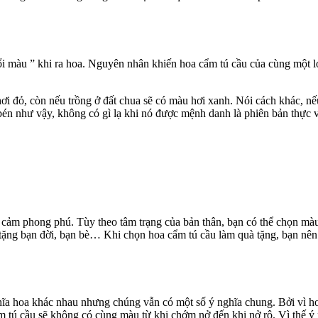
ổi màu ” khi ra hoa. Nguyên nhân khiến hoa cẩm tú cầu của cùng một l
ơi đỏ, còn nếu trồng ở đất chua sẽ có màu hơi xanh. Nói cách khác, nế
n như vậy, không có gì lạ khi nó được mệnh danh là phiên bản thực v
u cảm phong phú. Tùy theo tâm trạng của bản thân, bạn có thể chọn màu
 tặng bạn đời, bạn bè… Khi chọn hoa cẩm tú cầu làm quà tặng, bạn nên 
ĩa hoa khác nhau nhưng chúng vẫn có một số ý nghĩa chung. Bởi vì ho
ẩm tú cầu sẽ không có cùng màu từ khi chớm nở đến khi nở rộ. Vì thế ý