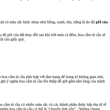
oài có màu sắc khác nhau như hồng, xanh, tím, trắng là do độ
pH của
u độ pH của đất thay đổi sau khi trời mưa cả đêm, hoa cẩm tú cầu sẽ
ật của giấy quỳ.
 hoa cẩm tú cầu phù hợp với tâm trạng để trang trí không gian nhà,
ghi ý nghĩa hoa cẩm tú cầu lên thiệp để gửi gắm tấm lòng của mình
a cẩm tú cầu có nhiều màu sắc và các thành phần được hấp thụ từ rễ
 nghĩa hoa cẩm tú cầu có thể là “chuyển tình yêu”, “không chung