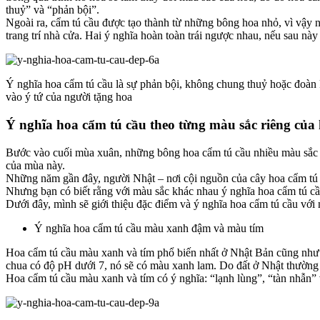
thuỷ” và “phản bội”.
Ngoài ra, cẩm tú cầu được tạo thành từ những bông hoa nhỏ, vì vậy n
trang trí nhà cửa. Hai ý nghĩa hoàn toàn trái ngược nhau, nếu sau nà
Ý nghĩa hoa cẩm tú cầu là sự phản bội, không chung thuỷ hoặc đoàn k
vào ý tứ của người tặng hoa
Ý nghĩa hoa cẩm tú cầu theo từng màu sắc riêng của
Bước vào cuối mùa xuân, những bông hoa cẩm tú cầu nhiều màu sắc c
của mùa này.
Những năm gần đây, người Nhật – nơi cội nguồn của cây hoa cẩm tú c
Nhưng bạn có biết rằng với màu sắc khác nhau ý nghĩa hoa cẩm tú c
Dưới đây, mình sẽ giới thiệu đặc điểm và ý nghĩa hoa cẩm tú cầu với
Ý nghĩa hoa cẩm tú cầu màu xanh đậm và màu tím
Hoa cẩm tú cầu màu xanh và tím phổ biến nhất ở Nhật Bản cũng như nh
chua có độ pH dưới 7, nó sẽ có màu xanh lam. Do đất ở Nhật thường 
Hoa cẩm tú cầu màu xanh và tím có ý nghĩa: “lạnh lùng”, “tàn nhẫn” 