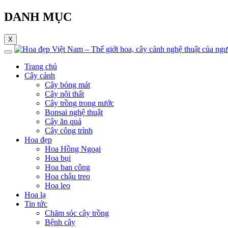
DANH MỤC
X
Trang chủ
Cây cảnh
Cây bóng mát
Cây nội thất
Cây trồng trong nước
Bonsai nghệ thuật
Cây ăn quả
Cây công trình
Hoa đẹp
Hoa Hồng Ngoại
Hoa bụi
Hoa ban công
Hoa chậu treo
Hoa leo
Hoa lạ
Tin tức
Chăm sóc cây trồng
Bệnh cây