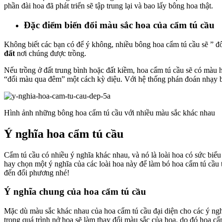
phần đài hoa đã phát triển sẽ tập trung lại và bao lấy bông hoa thật.
Đặc điểm biến đổi màu sắc hoa của cẩm tú cầu
Không biết các bạn có để ý không, nhiều bông hoa cẩm tú cầu sẽ ” đ
đất
nơi chúng được trồng.
Nếu trồng ở đất trung bình hoặc đất kiềm, hoa cẩm tú cầu sẽ có màu h
“đổi màu qua đêm” một cách kỳ diệu. Với hệ thống phán đoán nhạy bé
Hình ảnh những bông hoa cẩm tú cầu với nhiều màu sắc khác nhau
Ý nghĩa hoa cẩm tú cầu
Cẩm tú cầu có nhiều ý nghĩa khác nhau, và nó là loài hoa có sức biể
hay chọn một ý nghĩa của các loài hoa này để làm bó hoa cẩm tú cầu
đến đối phương nhé!
Ý nghĩa chung của hoa cẩm tú cầu
Mặc dù màu sắc khác nhau của hoa cẩm tú cầu đại diện cho các ý ngh
trong quá trình nở hoa sẽ làm thay đổi màu sắc của hoa, do đó hoa c