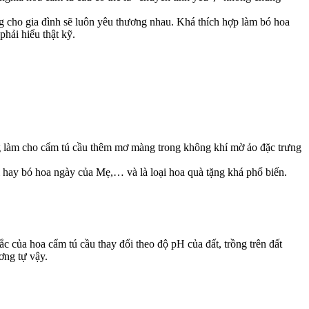
ng cho gia đình sẽ luôn yêu thương nhau. Khá thích hợp làm bó hoa
phải hiểu thật kỹ.
g làm cho cẩm tú cầu thêm mơ màng trong không khí mờ ảo đặc trưng
 hay bó hoa ngày của Mẹ,… và là loại hoa quà tặng khá phổ biến.
c của hoa cẩm tú cầu thay đổi theo độ pH của đất, trồng trên đất
ơng tự vậy.