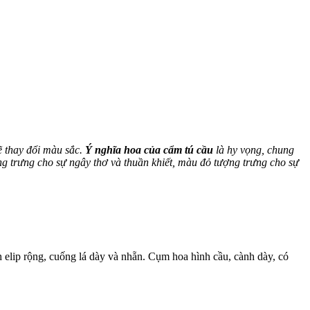
ẽ thay đổi màu sắc.
Ý nghĩa hoa của cẩm tú cầu
là hy vọng, chung
g trưng cho sự ngây thơ và thuần khiết, màu đỏ tượng trưng cho sự
h elip rộng, cuống lá dày và nhẵn. Cụm hoa hình cầu, cành dày, có