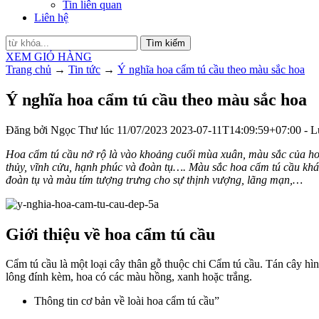
Tin liên quan
Liên hệ
Tìm kiếm
XEM GIỎ HÀNG
Trang chủ
→
Tin tức
→
Ý nghĩa hoa cẩm tú cầu theo màu sắc hoa
Ý nghĩa hoa cẩm tú cầu theo màu sắc hoa
Đăng bởi
Ngọc Thư
lúc
11/07/2023
2023-07-11T14:09:59+07:00
- L
Hoa cẩm tú cầu nở rộ là vào khoảng cuối mùa xuân, màu sắc của hoa 
thủy, vĩnh cửu, hạnh phúc và đoàn tụ…. Màu sắc hoa cẩm tú cầu khá
đoàn tụ và màu tím tượng trưng cho sự thịnh vượng, lãng mạn,…
Giới thiệu về hoa cẩm tú cầu
Cẩm tú cầu là một loại cây thân gỗ thuộc chi Cẩm tú cầu. Tán cây hì
lông đính kèm, hoa có các màu hồng, xanh hoặc trắng.
Thông tin cơ bản về loài hoa cẩm tú cầu”